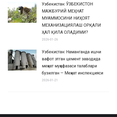
Узбекистан: ЎЗБЕКИСТОН
МАЖБУРИЙ МЕҲНАТ
МУАММОСИНИ НИҲОЯТ
МЕХАНИЗАЦИЯЛАШ ОРҚАЛИ
ҲАЛ ҚИЛА ОЛАДИМИ?
2026-01-26
Узбекистан: Наманганда ишчи
вафот этган цемент заводида
меҳнат муҳофазаси талаблари
бузилган — Меҳнат инспекцияси
2026-01-21