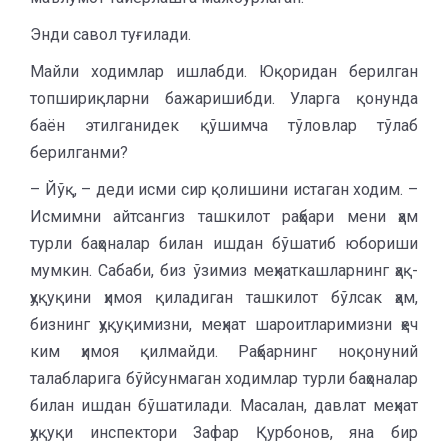
Энди савол туғилади.
Майли ходимлар ишлабди. Юқоридан берилган
топшириқларни бажаришибди. Уларга қонунда
баён этилганидек қўшимча тўловлар тўлаб
берилганми?
– Йўқ, – деди исми сир қолишини истаган ходим. –
Исмимни айтсангиз ташкилот раҳбари мени ҳам
турли баҳоналар билан ишдан бўшатиб юбориши
мумкин. Сабаби, биз ўзимиз меҳнаткашларнинг ҳақ-
ҳуқуқини ҳимоя қиладиган ташкилот бўлсак ҳам,
бизнинг ҳуқуқимизни, меҳнат шароитларимизни ҳеч
ким ҳимоя қилмайди. Раҳбарнинг ноқонуний
талабларига бўйсунмаган ходимлар турли баҳоналар
билан ишдан бўшатилади. Масалан, давлат меҳнат
ҳуқуқи инспектори Зафар Қурбонов, яна бир