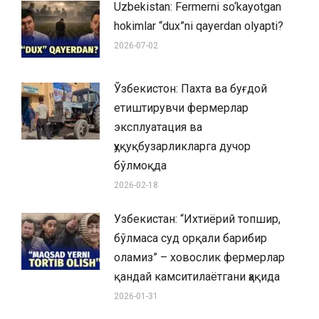
Uzbekistan: Fermerni so‘kayotgan
hokimlar “dux”ni qayerdan olyapti?
2026-07-02
Ўзбекистон: Пахта ва буғдой
етиштирувчи фермерлар
эксплуатация ва
ҳуқуқбузарликларга дучор
бўлмоқда
2026-02-18
Узбекистан: “Ихтиёрий топшир,
бўлмаса суд орқали барибир
оламиз” – ховослик фермерлар
қандай камситилаётгани ҳақида
2026-01-31