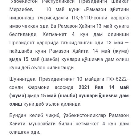
“Ўзбекистон Республикаси Президенти
Шавкат
Мирзиёев 10 май куни «Рамазон ҳайитини
нишонлаш тўғрисида»ги ПҚ-5110-сонли қарорга
имзо чеккан эди. Ва
Рамазон Ҳайити 13 май кунига
белгиланди. Кетма-кет 4 кун дам олиниши
Президент қарорида таъкидланган эди
.
13 май —
пайшанба куни Рамазон Ҳайити. 14 май (жума)
ҳамда 15 май (шанба) кунлари қўшимча дам олиш
куни деб эълон қилинганди.
Шунингдек, Президентнинг 10 майдаги ПФ-6222-
сонли Фармони асосида
2021 йил 14 май
(жума)
ҳамда
15 май (шанба) кунлари қўшимча дам
олиш
куни деб эълон қилинди.
Бундан келиб чиқиб, ўзбекистонликлар Рамазон
Ҳайити муносабати билан кетма-кет 4 кун дам
олишган эди.