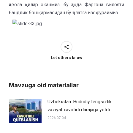
ҳавола қилар эканмиз, бу ҳақда Фарғона вилояти
бандлик бошқармасидан бу ҳолатга изоҳ сўраймиз.
Let others know
Mavzuga oid materiallar
Uzbekistan: Hududiy tengsizlik:
vaziyat xavotirli darajaga yetdi
2026-07-04