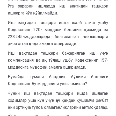
ўта зарарли ишларда иш вақтидан ташқари
ишларга йўл қўйилмайди.
Иш вақтидан ташқари ишга жалб этиш ушбу
Кодекснинг 220- моддаси бешинчи қисмида ва
228,245-моддаларида белгиланган чеклашларга
риоя этган ҳолда амалга оширилади.
Иш вақтидан ташқари бажарилган иш учун
компенсация ва ҳақ тўлаш ушбу Кодекснинг 157-
моддасига мувофиқ амалга оширилади.
Бувайда тумани бандлик бўлими бошлиғи
Кодекснинг бу моддасини ўқиганмикан?
Чунки иш вақтидан ташқари ишда ишлаган
ходимлар ўша кун учун ҳеч қандай қўшимча рағбат
ёки ортиқча тўлов олмаганликларини айтмоқдалар.