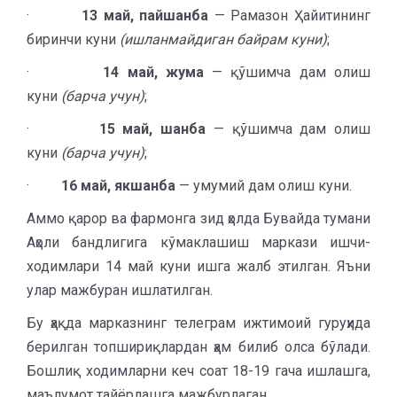
·
13 май, пайшанба
— Рамазон Ҳайитининг
биринчи куни
(ишланмайдиган байрам куни)
;
·
14 май, жума
— қўшимча дам олиш
куни
(барча учун)
;
·
15 май, шанба
— қўшимча дам олиш
куни
(барча учун)
;
·
16 май, якшанба
— умумий дам олиш куни.
Аммо қарор ва фармонга зид ҳолда Бувайда тумани
Аҳоли бандлигига кўмаклашиш маркази ишчи-
ходимлари 14 май куни ишга жалб этилган. Яъни
улар мажбуран ишлатилган.
Бу ҳақда марказнинг телеграм ижтимоий гуруҳида
берилган топшириқлардан ҳам билиб олса бўлади.
Бошлиқ ходимларни кеч соат 18-19 гача ишлашга,
маълумот тайёрлашга мажбурлаган.