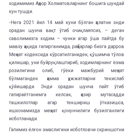
ходимимиз Аҳрор Холматовларнинг бошига шундай
кун тушди.
-Нега 2021 йил 14 май куни бўлган ҳолатни энди
орадан шунча вақт ўтиб очиқлаяпсиз, – деган
саволимизга ходим – чунки агар ўша пайтда бу
мавзу ҳақида гапирганимда, раҳбарлар бизга дарров
Меҳнат кодексида кўрсатилганидек, қўшимча тўлов
қилишар, уни буйруқлаштириб, ходимларнинг ёзма
розилигини олиб, гўёки мажбурий меҳнат
бўлмагандек ҳамма ҳужжатларни текислаб
қўйишарди. Энди орадан шунча пайт ўтиб
гапираётганимга келсак, ҳозир мутасадди
ташкилотлар агар текшириш ўтказишса,
ишхонамизда меҳнат қонунчилиги бузилганлиги
исботланади.
Гапимиз ёлғон эмаслигини исботловчи скриншотни