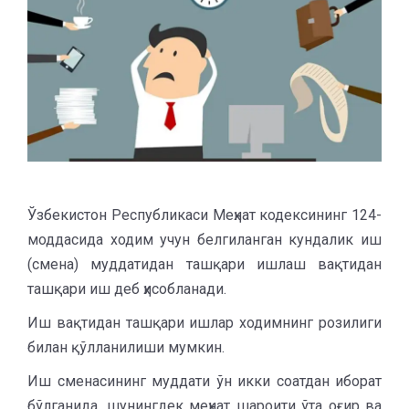
Ўзбекистон Республикаси Меҳнат кодексининг 124-
моддасида ходим учун белгиланган кундалик иш
(смена) муддатидан ташқари ишлаш вақтидан
ташқари иш деб ҳисобланади.
Иш вақтидан ташқари ишлар ходимнинг розилиги
билан қўлланилиши мумкин.
Иш сменасининг муддати ўн икки соатдан иборат
бўлганида, шунингдек меҳнат шароити ўта оғир ва