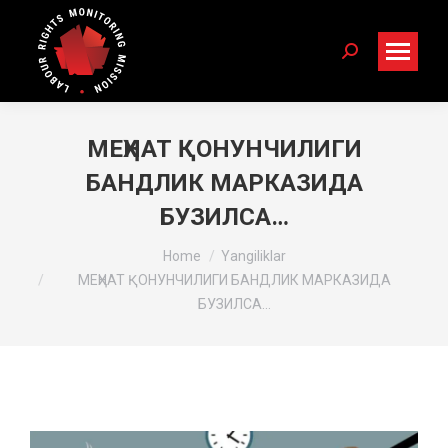
Search:
МЕҲНАТ ҚОНУНЧИЛИГИ
БАНДЛИК МАРКАЗИДА
БУЗИЛСА…
You are here:
Home
Yangiliklar
МЕҲНАТ ҚОНУНЧИЛИГИ БАНДЛИК МАРКАЗИДА
БУЗИЛСА…