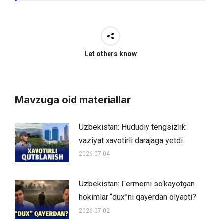
Let others know
Mavzuga oid materiallar
Uzbekistan: Hududiy tengsizlik:
vaziyat xavotirli darajaga yetdi
2026-07-04
Uzbekistan: Fermerni so‘kayotgan
hokimlar “dux”ni qayerdan olyapti?
2026-07-02