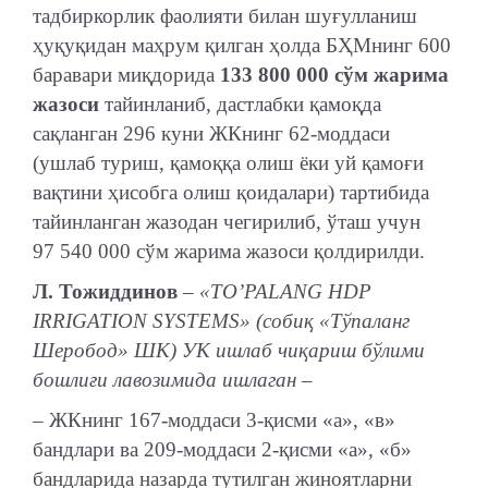
тадбиркорлик фаолияти билан шуғулланиш
ҳуқуқидан маҳрум қилган ҳолда БҲМнинг 600
баравари миқдорида
133 800 000 сўм жарима
жазоси
тайинланиб, дастлабки қамоқда
сақланган 296 куни ЖКнинг 62-моддаси
(ушлаб туриш, қамоққа олиш ёки уй қамоғи
вақтини ҳисобга олиш қоидалари) тартибида
тайинланган жазодан чегирилиб, ўташ учун
97 540 000 сўм жарима жазоси қолдирилди.
Л. Тожиддинов
– «TO’PALANG HDP
IRRIGATION SYSTEMS» (собиқ «Тўпаланг
Шеробод» ШК) УК ишлаб чиқариш бўлими
бошлиғи лавозимида ишлаган –
– ЖКнинг 167-моддаси 3-қисми «а», «в»
бандлари ва 209-моддаси 2-қисми «а», «б»
бандларида назарда тутилган жиноятларни