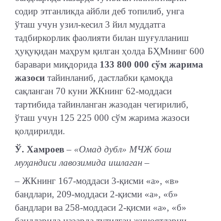
содир этганликда айбли деб топилиб, унга
ўташ учун узил-кесил 3 йил муддатга
тадбиркорлик фаолияти билан шуғулланиш
ҳуқуқидан маҳрум қилган ҳолда БҲМнинг 600
баравари миқдорида
133 800 000 сўм жарима
жазоси
тайинланиб, дастлабки қамоқда
сақланган 70 куни ЖКнинг 62-моддаси
тартибида тайинланган жазодан чегирилиб,
ўташ учун 125 225 000 сўм жарима жазоси
қолдирилди.
Ў. Хамроев
– «Омад дубл» МЧЖ бош
муҳандиси лавозимида ишлаган –
– ЖКнинг 167-моддаси 3-қисми «а», «в»
бандлари, 209-моддаси 2-қисми «а», «б»
бандлари ва 258-моддаси 2-қисми «а», «б»
бандларида назарда тутилган жиноятларни