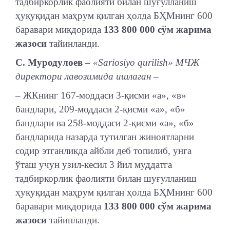
тадбиркорлик фаолияти билан шуғулланиш
ҳуқуқидан маҳрум қилган ҳолда БҲМнинг 600
баравари миқдорида
133 800 000 сўм жарима
жазоси
тайинланди.
С. Муродулоев
– «Sariosiyo qurilish» МЧЖ
директори лавозимида ишлаган –
– ЖКнинг 167-моддаси 3-қисми «а», «в»
бандлари, 209-моддаси 2-қисми «а», «б»
бандлари ва 258-моддаси 2-қисми «а», «б»
бандларида назарда тутилган жиноятларни
содир этганликда айбли деб топилиб, унга
ўташ учун узил-кесил 3 йил муддатга
тадбиркорлик фаолияти билан шуғулланиш
ҳуқуқидан маҳрум қилган ҳолда БҲМнинг 600
баравари миқдорида
133 800 000 сўм жарима
жазоси
тайинланди.