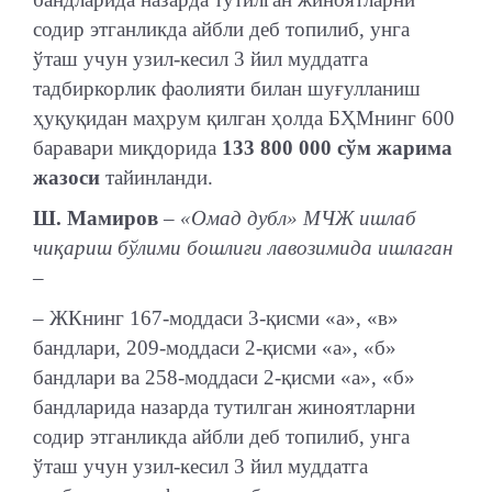
содир этганликда айбли деб топилиб, унга
ўташ учун узил-кесил 3 йил муддатга
тадбиркорлик фаолияти билан шуғулланиш
ҳуқуқидан маҳрум қилган ҳолда БҲМнинг 600
баравари миқдорида
133 800 000 сўм жарима
жазоси
тайинланди.
Ш. Мамиров
– «Омад дубл» МЧЖ ишлаб
чиқариш бўлими бошлиғи лавозимида ишлаган
–
– ЖКнинг 167-моддаси 3-қисми «а», «в»
бандлари, 209-моддаси 2-қисми «а», «б»
бандлари ва 258-моддаси 2-қисми «а», «б»
бандларида назарда тутилган жиноятларни
содир этганликда айбли деб топилиб, унга
ўташ учун узил-кесил 3 йил муддатга