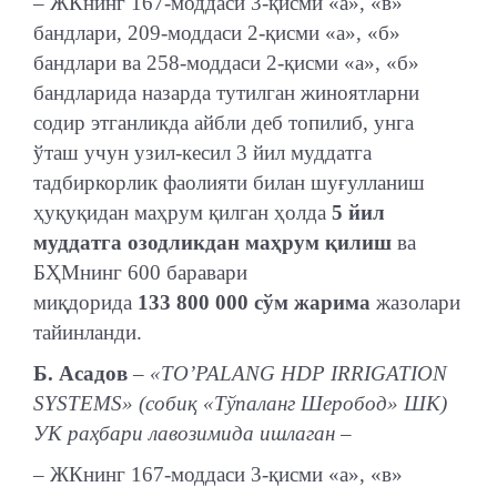
– ЖКнинг 167-моддаси 3-қисми «а», «в»
бандлари, 209-моддаси 2-қисми «а», «б»
бандлари ва 258-моддаси 2-қисми «а», «б»
бандларида назарда тутилган жиноятларни
содир этганликда айбли деб топилиб, унга
ўташ учун узил-кесил 3 йил муддатга
тадбиркорлик фаолияти билан шуғулланиш
ҳуқуқидан маҳрум қилган ҳолда
5 йил
муддатга озодликдан маҳрум қилиш
ва
БҲМнинг 600 баравари
миқдорида
133 800 000 сўм жарима
жазолари
тайинланди.
Б. Асадов
– «TO’PALANG HDP IRRIGATION
SYSTEMS» (собиқ «Тўпаланг Шеробод» ШК)
УК раҳбари лавозимида ишлаган –
–
ЖКнинг 167-моддаси 3-қисми «а», «в»