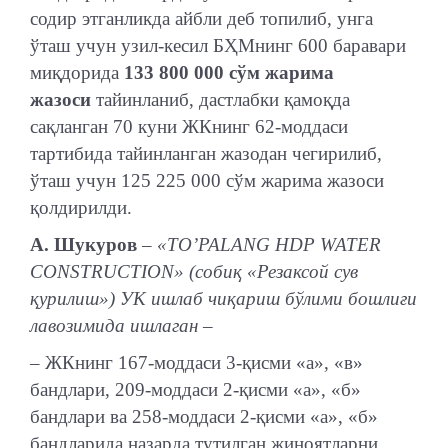
содир этганликда айбли деб топилиб, унга
ўташ учун узил-кесил БҲМнинг 600 баравари
миқдорида
133 800 000 сўм жарима
жазоси
тайинланиб, дастлабки қамоқда
сақланган 70 куни ЖКнинг 62-моддаси
тартибида тайинланган жазодан чегирилиб,
ўташ учун 125 225 000 сўм жарима жазоси
қолдирилди.
А. Шукуров
– «TO’PALANG HDP WATER
CONSTRUCTION» (собиқ «Резаксой сув
қурилиш») УК ишлаб чиқариш бўлими бошлиғи
лавозимида ишлаган –
– ЖКнинг 167-моддаси 3-қисми «а», «в»
бандлари, 209-моддаси 2-қисми «а», «б»
бандлари ва 258-моддаси 2-қисми «а», «б»
бандларида назарда тутилган жиноятларни