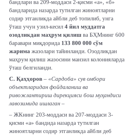
бандлари ва 209-моддаси 2-қисми «а», «б»
бандларида назарда тутилган жиноятларни
содир этганликда айбли деб топилиб, унга
ўташ учун узил-кесил
4 йил муддатга
озодликдан маҳрум қилиш
ва БҲМнинг 600
баравари миқдорида
133 800 000 сўм
жарима
жазолари тайинланди. Озодликдан
маҳрум қилиш жазосини манзил колонияларда
ўташ белгиланди.
С. Қаҳҳоров
– «Сардоба» сув омбори
объектларидан фойдаланиш ва
ривожлантириш дирекцияси бош муҳандиси
лавозимида ишлаган –
– ЖКнинг 203-моддаси ва 207-моддаси 3-
қисми «а» бандида назарда тутилган
жиноятларни содир этганликда айбли деб