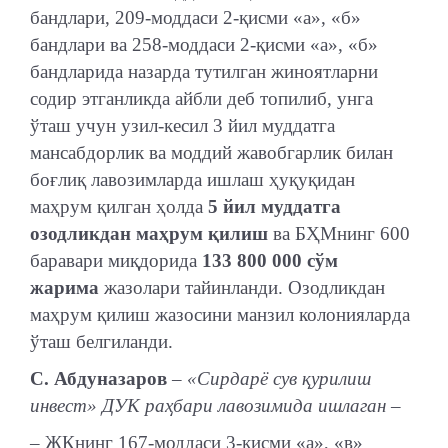
бандлари, 209-моддаси 2-қисми «а», «б»
бандлари ва 258-моддаси 2-қисми «а», «б»
бандларида назарда тутилган жиноятларни
содир этганликда айбли деб топилиб, унга
ўташ учун узил-кесил 3 йил муддатга
мансабдорлик ва моддий жавобгарлик билан
боғлиқ лавозимларда ишлаш ҳуқуқидан
маҳрум қилган ҳолда
5 йил муддатга
озодликдан маҳрум қилиш
ва БҲМнинг 600
баравари миқдорида
133 800 000 сўм
жарима
жазолари тайинланди. Озодликдан
маҳрум қилиш жазосини манзил колонияларда
ўташ белгиланди.
С. Абдуназаров
– «Сирдарё сув қурилиш
инвест» ДУК раҳбари лавозимида ишлаган –
– ЖКнинг 167-моддаси 3-қисми «а», «в»