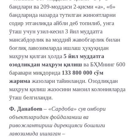
бандлари ва 209-моддаси 2-қисми «а», «б»
бандларида назарда тутилган жиноятларни
содир этганликда айбли деб топилиб, унга
ўташ учун узил-кесил 3 йил муддатга
мансабдорлик ва моддий жавобгарлик билан
боғлиқ лавозимларда ишлаш ҳуқуқидан
маҳрум қилган ҳолда
5 йил муддатга
озодликдан маҳрум қилиш
ва БҲМнинг 600
баравари миқдорида
133 800 000 сўм
жарима
жазолари тайинланди. Озодликдан
маҳрум қилиш жазосини манзил колонияларда
ўташ белгиланди.
Ф. Данабоев
– «Сардоба» сув омбори
объектларидан фойдаланиш ва
ривожлантириш дирекцияси бошлиғи
лавозимида ишлаган –