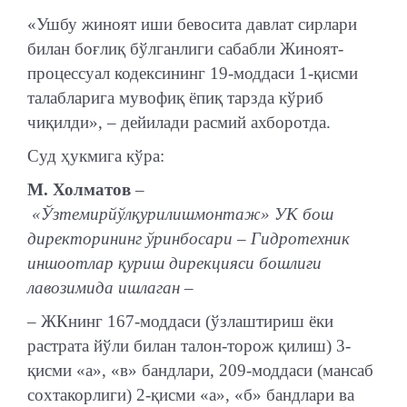
«Ушбу жиноят иши бевосита давлат сирлари
билан боғлиқ бўлганлиги сабабли Жиноят-
процессуал кодексининг 19-моддаси 1-қисми
талабларига мувофиқ ёпиқ тарзда кўриб
чиқилди», – дейилади расмий ахборотда.
Суд ҳукмига кўра:
М. Холматов
–
«Ўзтемирйўлқурилишмонтаж» УК бош
директорининг ўринбосари – Гидротехник
иншоотлар қуриш дирекцияси бошлиғи
лавозимида ишлаган –
– ЖКнинг 167-моддаси (ўзлаштириш ёки
растрата йўли билан талон-торож қилиш) 3-
қисми «а», «в» бандлари, 209-моддаси (мансаб
сохтакорлиги) 2-қисми «а», «б» бандлари ва