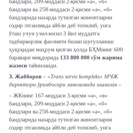
бандлари, 209-моддаси 2-қисми «а», «б»
бандлари ва 258-моддаси 2-қисми «а», «б»
бандларида назарда тутилган жиноятларни
содир этганликда айбли деб топилиб, унга
ўташ учун узил-кесил 3 йил муддатга
тадбиркорлик фаолияти билан шуғулланиш
ҳуқуқидан маҳрум қилган ҳолда БҲМнинг 600
баравари миқдорида
133 800 000 сўм жарима
жазоси
тайинланди.
З. Жабборов
– «Trans servis kompleks» МЧЖ
директори ўринбосари лавозимида ишлаган –
– ЖКнинг 167-моддаси 3-қисми «а», «в»
бандлари, 209-моддаси 2-қисми «а», «б»
бандлари ва 258-моддаси 2-қисми «а», «б»
бандларида назарда тутилган жиноятларни
содир этганликда айбли деб топилиб, унга