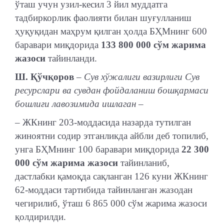
ўташ учун узил-кесил 3 йил муддатга
тадбиркорлик фаолияти билан шуғулланиш
ҳуқуқидан маҳрум қилган ҳолда БҲМнинг 600
баравари миқдорида
133 800 000 сўм жарима
жазоси
тайинланди.
Ш. Қўчқоров
– Сув хўжалиги вазирлиги Сув
ресурслари ва сувдан фойдаланиш бошқармаси
бошлиғи лавозимида ишлаган –
– ЖКнинг 203-моддасида назарда тутилган
жиноятни содир этганликда айбли деб топилиб,
унга БҲМнинг 100 баравари миқдорида
22 300
000 сўм жарима жазоси
тайинланиб,
дастлабки қамоқда сақланган 126 куни ЖКнинг
62-моддаси тартибида тайинланган жазодан
чегирилиб, ўташ 6 865 000 сўм жарима жазоси
қолдирилди.