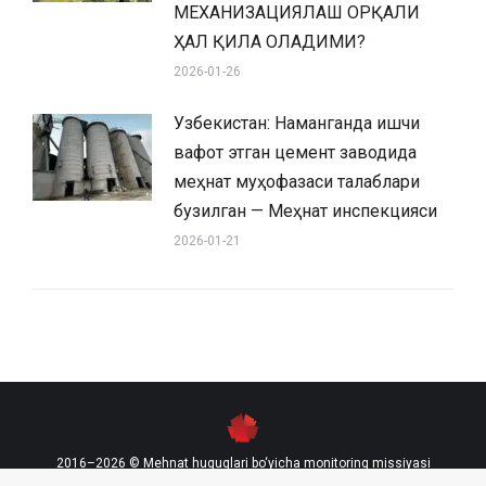
МЕХАНИЗАЦИЯЛАШ ОРҚАЛИ
ҲАЛ ҚИЛА ОЛАДИМИ?
2026-01-26
Узбекистан: Наманганда ишчи
вафот этган цемент заводида
меҳнат муҳофазаси талаблари
бузилган — Меҳнат инспекцияси
2026-01-21
2016–2026 © Mehnat huquqlari bo‘yicha monitoring missiyasi
contact@labourmission.org