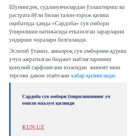
Шунингдек, судланувчилардан ўзлаштириш ва
растрата йўли билан талон-торож қилиш
оқибатида ҳамда «Сардоба» сув омбори
ўпирилиши натижасида етказилган зарарларни
ундириш чоралари белгиланди.
Эслатиб ўтамиз, аввалроқ сув омборини қуриш
учун ажратилган бюджет маблағларининг
қонуний сарфлангани юзасидан жиноят иши
тергови давом этаётгани
хабар қилинганди
.
Сардоба сув омбори ўпирилишининг уч
омили маълум қилинди
KUN.UZ