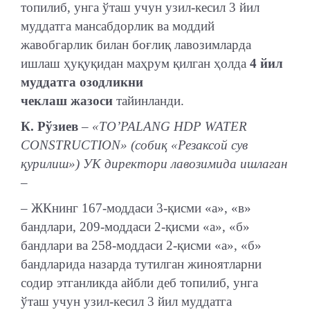
топилиб, унга ўташ учун узил-кесил 3 йил
муддатга мансабдорлик ва моддий
жавобгарлик билан боғлиқ лавозимларда
ишлаш ҳуқуқидан маҳрум қилган ҳолда
4 йил
муддатга озодликни
чеклаш
жазоси
тайинланди.
К. Рўзиев
– «TO’PALANG HDP WATER
CONSTRUCTION» (собиқ «Резаксой сув
қурилиш») УК директори лавозимида ишлаган
–
– ЖКнинг 167-моддаси 3-қисми «а», «в»
бандлари, 209-моддаси 2-қисми «а», «б»
бандлари ва 258-моддаси 2-қисми «а», «б»
бандларида назарда тутилган жиноятларни
содир этганликда айбли деб топилиб, унга
ўташ учун узил-кесил 3 йил муддатга