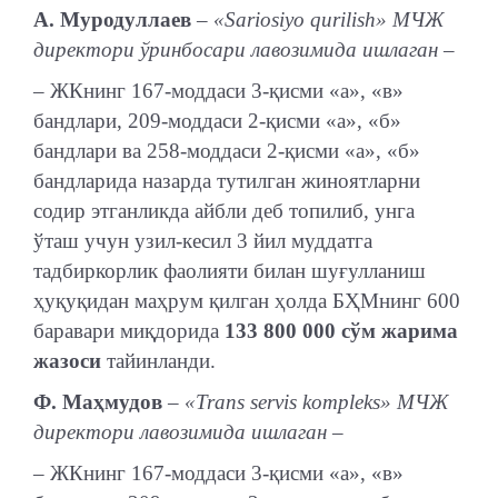
А. Муродуллаев
– «Sariosiyo qurilish» МЧЖ
директори ўринбосари лавозимида ишлаган –
– ЖКнинг 167-моддаси 3-қисми «а», «в»
бандлари, 209-моддаси 2-қисми «а», «б»
бандлари ва 258-моддаси 2-қисми «а», «б»
бандларида назарда тутилган жиноятларни
содир этганликда айбли деб топилиб, унга
ўташ учун узил-кесил 3 йил муддатга
тадбиркорлик фаолияти билан шуғулланиш
ҳуқуқидан маҳрум қилган ҳолда БҲМнинг 600
баравари миқдорида
133 800 000 сўм жарима
жазоси
тайинланди.
Ф. Маҳмудов
– «Trans servis kompleks» МЧЖ
директори лавозимида ишлаган –
– ЖКнинг 167-моддаси 3-қисми «а», «в»