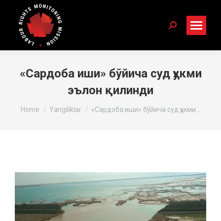
Search:
«Сардоба иши» бўйича суд ҳукми
эълон қилинди
You are here:
Home
Yangiliklar
«Сардоба иши» бўйича суд ҳукми…