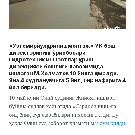
«Ўзтемирйўлқурилишмонтаж» УК бош
директорининг ўринбосари –
Гидротехник иншоотлар қуриш
дирекцияси бошлиғи лавозимида
ишлаган М.Холматов 10 йилга қамалди.
Яна 4 судланувчига 5 йил, бир нафарига 4
йил берилди.
10 май куни Олий суднинг Жиноят ишлари
бўйича судлов ҳайъатида «Сардоба иши»га
оид ёпиқ суд жараёнлари ниҳоясига етди. Бу
ҳақда Олий суд ахборот хизмати
маълум қилди
.