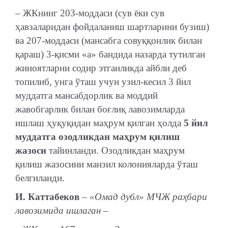
– ЖКнинг 203-моддаси (сув ёки сув
ҳавзаларидан фойдаланиш шартларини бузиш)
ва 207-моддаси (мансабга совуққонлик билан
қараш) 3-қисми «а» бандида назарда тутилган
жиноятларни содир этганликда айбли деб
топилиб, унга ўташ учун узил-кесил 3 йил
муддатга мансабдорлик ва моддий
жавобгарлик билан боғлиқ лавозимларда
ишлаш ҳуқуқидан маҳрум қилган ҳолда
5 йил
муддатга озодликдан маҳрум қилиш
жазоси
тайинланди. Озодликдан маҳрум
қилиш жазосини манзил колонияларда ўташ
белгиланди.
И. Каттабеков
– «Омад дубл» МЧЖ раҳбари
лавозимида ишлаган –