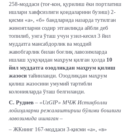
258-моддаси (тоғ-кон, қурилиш ёки портлатиш
ишлари хавфсизлиги қоидаларини бузиш) 2-
қисми «а», «б» бандларида назарда тутилган
жиноятларни содир этганликда айбли деб
топилиб, унга ўташ учун узил-кесил 3 йил
муддатга мансабдорлик ва моддий
жавобгарлик билан боғлиқ лавозимларда
ишлаш ҳуқуқидан маҳрум қилган ҳолда
10
йил муддатга озодликдан маҳрум қилиш
жазоси
тайинланди. Озодликдан маҳрум
қилиш жазосини умумий тартибли
колонияларда ўташ белгиланди.
С. Руднев
–
«UzGIP» МЧЖ Истиқболли
лойиҳаларни режалаштириш бўлими бошлиғи
лавозимида ишлаган –
– ЖКнинг 167-моддаси 3-қисми «а», «в»