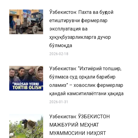
Ўзбекистон: Пахта ва буғдой
етиштирувчи фермерлар
эксплуатация ва
ҳуқуқбузарликларга дучор
бўлмоқда
2026-02-18
Узбекистан: “Ихтиёрий топшир,
бўлмаса суд орқали барибир
оламиз” – ховослик фермерлар
қандай камситилаётгани ҳақида
2026-01-31
Узбекистан: ЎЗБЕКИСТОН
МАЖБУРИЙ МЕҲНАТ
МУАММОСИНИ НИҲОЯТ