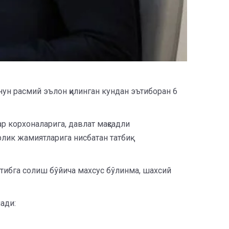
нун расмий эълон қилинган кундан эътиборан 6
р корхоналарига, давлат мақсадли
лик жамиятларига нисбатан татбиқ
ртибга солиш бўйича махсус бўлинма, шахсий
ади: