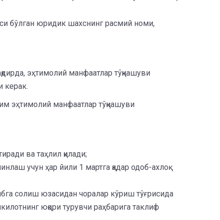
зоси бўлган юридик шахснинг расмий номи,
қдирда, эҳтимолий манфаатлар тўқнашуви
и керак.
одим эҳтимолий манфаатлар тўқнашуви
ради ва таҳлил қилади;
нлаш учун ҳар йили 1 мартга қадар одоб-ахлоқ
ртибга солиш юзасидан чоралар кўриш тўғрисида
шкилотнинг юқори турувчи раҳбарига таклиф