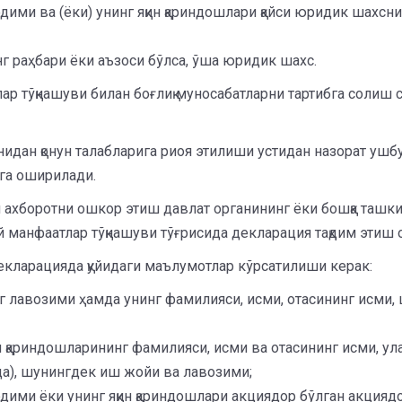
дими ва (ёки) унинг яқин қариндошлари қайси юридик шахсн
г раҳбари ёки аъзоси бўлса, ўша юридик шахс.
р тўқнашуви билан боғлиқ муносабатларни тартибга солиш 
идан қонун талабларига риоя этилиши устидан назорат ушб
лга оширилади.
ги ахборотни ошкор этиш давлат органининг ёки бошқа та
 манфаатлар тўқнашуви тўғрисида декларация тақдим этиш 
екларацияда қуйидаги маълумотлар кўрсатилиши керак:
нг лавозими ҳамда унинг фамилияси, исми, отасининг исми
ин қариндошларининг фамилияси, исми ва отасининг исми, 
да), шунингдек иш жойи ва лавозими;
одими ёки унинг яқин қариндошлари акциядор бўлган акцияд