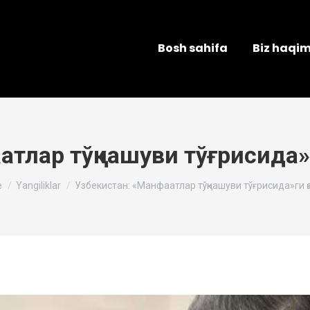
Bosh sahifa
Biz haqi
тлар тўқнашуви тўғрисида»ги
re here:
e
Yangiliklar
Узбекистан: «Манфаатлар тўқнашуви тўғрисида»ги қ