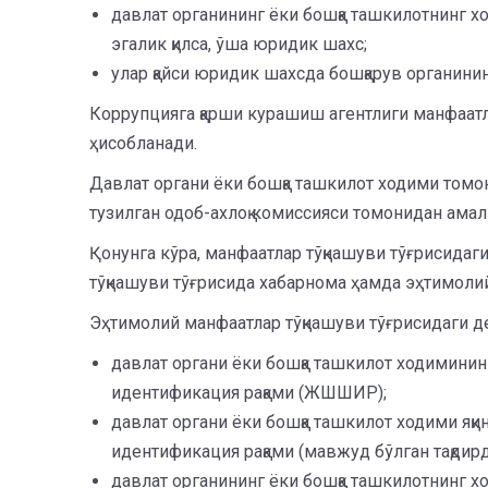
давлат органининг ёки бошқа ташкилотнинг хо
эгалик қилса, ўша юридик шахс;
улар қайси юридик шахсда бошқарув органинин
Коррупцияга қарши курашиш агентлиги манфаатла
ҳисобланади.
Давлат органи ёки бошқа ташкилот ходими томон
тузилган одоб-ахлоқ комиссияси томонидан ама
Қонунга кўра, манфаатлар тўқнашуви тўғрисида
тўқнашуви тўғрисида хабарнома ҳамда эҳтимолий
Эҳтимолий манфаатлар тўқнашуви тўғрисидаги д
давлат органи ёки бошқа ташкилот ходимини
идентификация рақами (ЖШШИР);
давлат органи ёки бошқа ташкилот ходими яқ
идентификация рақами (мавжуд бўлган тақдир
давлат органининг ёки бошқа ташкилотнинг х