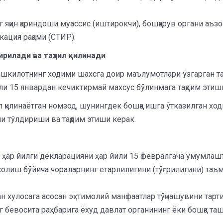
 яқин қариндоши муассис (иштирокчи), бошқарув органи аъ
ация рақами (СТИР).
рилади ва таҳлил қилинади
ташкилотнинг ходими шахсга доир маълумотлари ўзгарган та
ли 15 январдан кечиктирмай махсус бўлинмага тақдим этиш
ул қилинаётган номзод, шунингдек бошқа ишга ўтказилган х
и тўлдириши ва тақдим этиши керак.
 ҳар йилги декларацияни ҳар йили 15 февралгача умумлашти
олиш бўйича чораларнинг етарлилигини (тўғрилигини) таъми
ган хулосага асосан эҳтимолий манфаатлар тўқнашувини та
 бевосита раҳбарига ёхуд давлат органининг ёки бошқа та