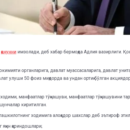
и
қонунни
имзолади, деб хабар бермоқда Адлия вазирлиги. Қо
окимияти органларига, давлат муассасаларига, давлат унита
ат улуши 50 фоиз миқдорда ва ундан ортиқ бўлган акциядор
 ходими, манфаатлар тўқнашуви, манфаатлар тўқнашувини та
ушунчалар киритилган.
ташкилотнинг ходимига алоқадор шахслар деб эътироф этил
 яқин қариндошлари;