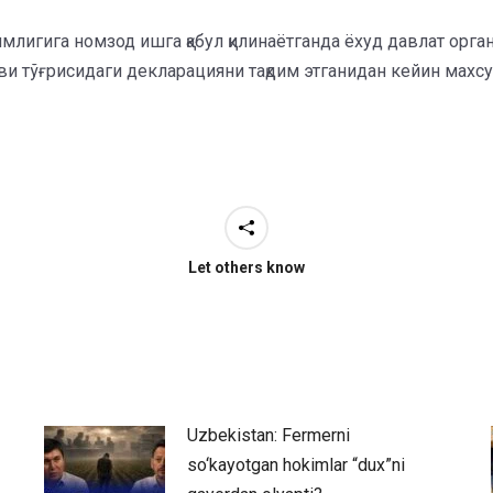
млигига номзод ишга қабул қилинаётганда ёхуд давлат орга
ви тўғрисидаги декларацияни тақдим этганидан кейин махс
Let others know
Uzbekistan: Fermerni
so‘kayotgan hokimlar “dux”ni