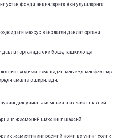
инг устав фонди акцияларига ёки улушларига
соҳасидаги махсус ваколатли давлат органи
у давлат органида ёки бошқа ташкилотда
шкилотнинг ходими томонидан мавжуд манфаатлар
орқали амалга оширилади.
, шунингдек унинг жисмоний шахснинг шахсий
уларнинг жисмоний шахснинг шахсий
орлик жамиятининг расмий номи ва унинг солиқ