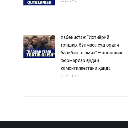
2026-07-04
Узбекистан: “Ихтиёрий
топшир, бўлмаса суд орқали
барибир оламиз” – ховослик
фермерлар қандай
камситилаётгани ҳақида
2026-01-31