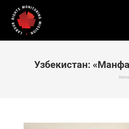
Узбекистан: «Манфаа
You a
Hom