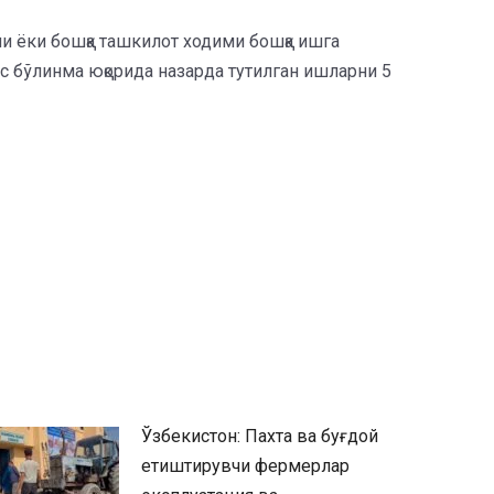
ни ёки бошқа ташкилот ходими бошқа ишга
ус бўлинма юқорида назарда тутилган ишларни 5
Ўзбекистон: Пахта ва буғдой
етиштирувчи фермерлар