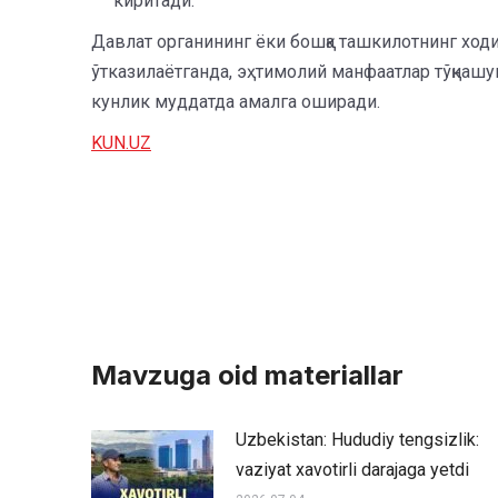
киритади.
Давлат органининг ёки бошқа ташкилотнинг ходи
ўтказилаётганда, эҳтимолий манфаатлар тўқнашу
кунлик муддатда амалга оширади.
KUN.UZ
Mavzuga oid materiallar
Uzbekistan: Hududiy tengsizlik:
vaziyat xavotirli darajaga yetdi