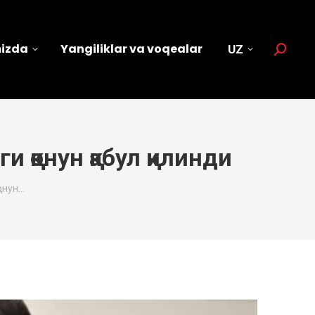
mizda
Yangiliklar va voqealar
UZ
Search:
 қонун қабул қилинди
онун…