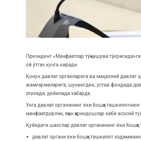
Президент «Манфаатлар тўқнашуви тўғрисида»г
ой ўтгач кучга киради.
Қонун давлат органларига ва маҳаллий давлат ҳ
жамғармаларига, шунингдек, устав фондида давл
этилади, дейилади хабарда.
Унга давлат органининг ёки бошқа ташкилотнинг
манфаатдорлик, яқин қариндошлар каби асосий т
Қуйидаги шахслар давлат органининг ёки бошқа 
давлат органи ёки бошқа ташкилот ходимининг