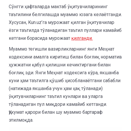
Сўнгги ҳафталарда мактаб ўқитувчиларининг
таътилини белгилашда муаммо юзага келаётганди.
Хусусан, Kun.uz’га мурожаат қилган ўқитувчилар
ёзги таътилда тўланадиган таътил пуллари камайиб
кетгани борасида мурожаат
қилганди.
Муаммо тегишли вазирликларнинг янги Меҳнат
кодексини амалга киритиш билан боғлиқ норматив
ҳужжатни қабул қилишни кечиктиргани билан
боғлиқ эди. Янги Меҳнат кодексига кўра, якшанба
куни ҳам таътилга қўшиб ҳисобланаётгани сабабли
(натижада якшанба учун ҳам ҳақ тўланади)
ўқитувчиларнинг таътил кунлари ва уларга
тўланадиган пул миқдори камайиб кетганди.
Ҳукумат қарори билан шу муаммо бартараф
этилмоқда.