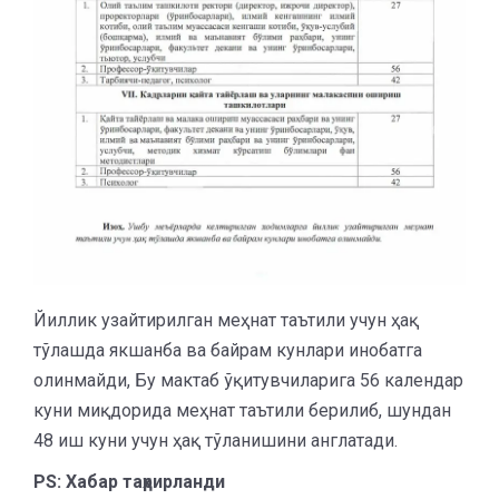
Йиллик узайтирилган меҳнат таътили учун ҳақ
тўлашда якшанба ва байрам кунлари инобатга
олинмайди, Бу мактаб ўқитувчиларига 56 календар
куни миқдорида меҳнат таътили берилиб, шундан
48 иш куни учун ҳақ тўланишини англатади.
PS: Хабар таҳрирланди