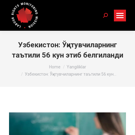
Search:
Узбекистон: Ўқитувчиларнинг
таътили 56 кун этиб белгиланди
You are here:
Home
Yangiliklar
Узбекистон: Ўқитувчиларнинг таътили 56 кун…