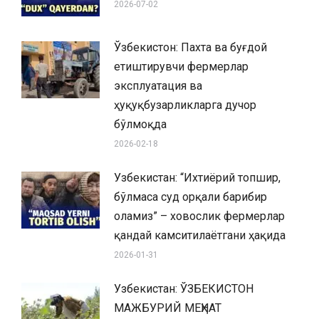
2026-07-02
Ўзбекистон: Пахта ва буғдой
етиштирувчи фермерлар
эксплуатация ва
ҳуқуқбузарликларга дучор
бўлмоқда
2026-02-18
Узбекистан: “Ихтиёрий топшир,
бўлмаса суд орқали барибир
оламиз” – ховослик фермерлар
қандай камситилаётгани ҳақида
2026-01-31
Узбекистан: ЎЗБЕКИСТОН
МАЖБУРИЙ МЕҲНАТ