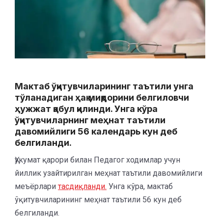
Мактаб ўқитувчиларининг таътили унга
тўланадиган ҳақ миқдорини белгиловчи
ҳужжат қабул қилинди. Унга кўра
ўқитувчиларнинг меҳнат таътили
давомийлиги 56 календарь кун деб
белгиланди.
Ҳукумат қарори билан Педагог ходимлар учун
йиллик узайтирилган меҳнат таътили давомийлиги
меъёрлари
тасдиқланди.
Унга кўра, мактаб
ўқитувчиларининг меҳнат таътили 56 кун деб
белгиланди.