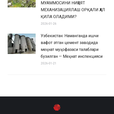
МУАММОСИНИ НИҲОЯТ
МЕХАНИЗАЦИЯЛАШ ОРҚАЛИ ҲАЛ
ҚИЛА ОЛАДИМИ?
2026-01-26
Узбекистан: Наманганда ишчи
вафот этган цемент заводида
меҳнат муҳофазаси талаблари
бузилган — Меҳнат инспекцияси
2026-01-21