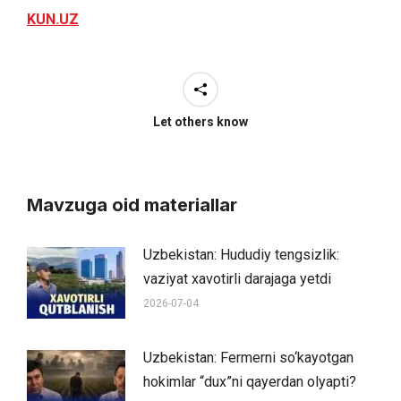
KUN.UZ
Let others know
Mavzuga oid materiallar
Uzbekistan: Hududiy tengsizlik:
vaziyat xavotirli darajaga yetdi
2026-07-04
Uzbekistan: Fermerni so‘kayotgan
hokimlar “dux”ni qayerdan olyapti?