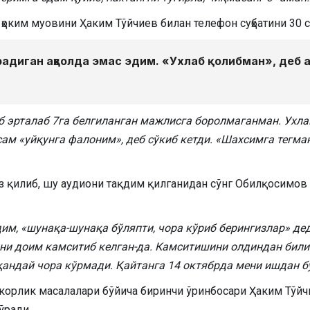
оким муовини Ҳаким Тўйчиев билан телефон суҳбатини 30 с
адиган аҳволда эмас эдим. «Ухлаб қолибман», деб 
аб эрталаб 7га белгиланган мажлисга боролмаганман. Ухл
сам «уйқунга фалоним», деб сўкиб кетди. «Шахсимга тегма
рз қилиб, шу аудиони тақдим қилганидан сўнг Обилқосимов
м, «шунақа-шунақа бўляпти, чора кўриб берингизлар» дед
ини доим камситиб келган-да. Камситишини олдиндан били
 қандай чора кўрмади. Қайтанга 14 октябрда мени ишдан 
корлик масалалари бўйича биринчи ўринбосари Ҳаким Тўйчи
ўради.