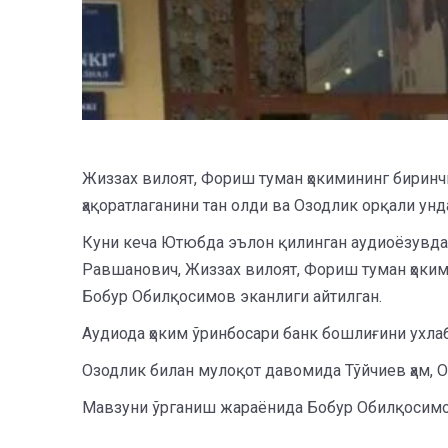
Жиззах вилоят, Фориш туман ҳокимининг биринчи
ҳақоратлаганини тан олди ва Озодлик орқали унд
Куни кеча Ютюбда эълон қилинган аудиоёзувда 
Равшанович, Жиззах вилоят, Фориш туман ҳокими
Бобур Обилқосимов эканлиги айтилган.
Аудиода ҳоким ўринбосари банк бошлиғини ухлаб 
Озодлик билан мулоқот давомида Тўйчиев ҳам, О
Мавзуни ўрганиш жараёнида Бобур Обилқосимо