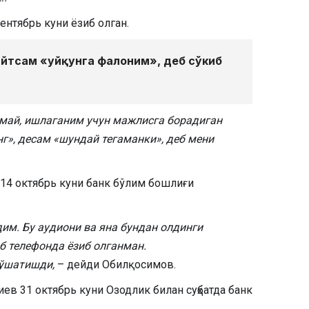
ентябрь куни ёзиб олган.
айтсам «уйқунга фалоним», деб сўкиб
амай, ишлаганим учун мажлисга борадиган
нг», десам «шундай тегаманки», деб мени
 14 октябрь куни банк бўлим бошлиғи
им. Бу аудиони ва яна бундан олдинги
б телефонда ёзиб олганман.
бўшатишди,
– дейди Обилқосимов.
ев 31 октябрь куни Озодлик билан суҳбатда банк