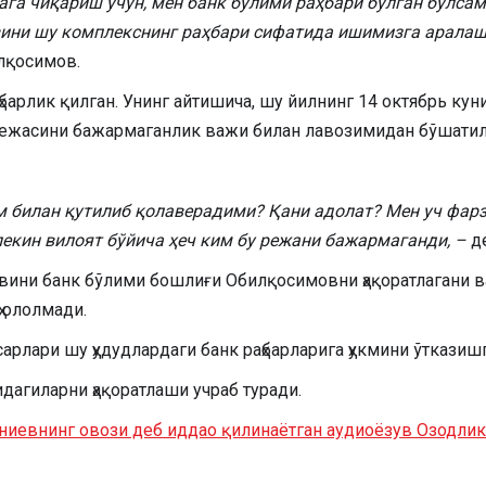
 чиқариш учун, мен банк бўлими раҳбари бўлган бўлсам. 2
вини шу комплекснинг раҳбари сифатида ишимизга аралаш
лқосимов.
барлик қилган. Унинг айтишича, шу йилнинг 14 октябрь куни
режасини бажармаганлик важи билан лавозимидан бўшатил
м билан қутилиб қолаверадими? Қани адолат? Мен уч фар
екин вилоят бўйича ҳеч ким бу режани бажармаганди, –
де
вини банк бўлими бошлиғи Обилқосимовни ҳақоратлагани в
 ололмади.
арлари шу ҳудудлардаги банк раҳбарларига ҳукмини ўтказишг
дагиларни ҳақоратлаши учраб туради.
Ғаниевнинг овози деб иддао қилинаётган аудиоёзув Озодли