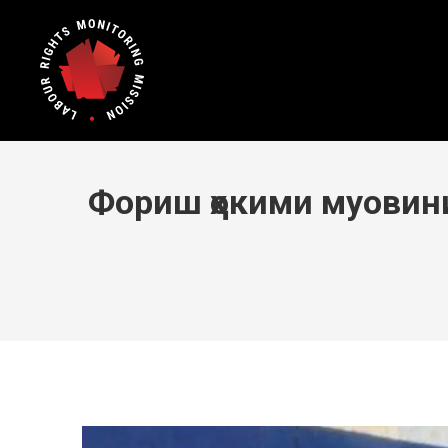
Фориш ҳокими муовини