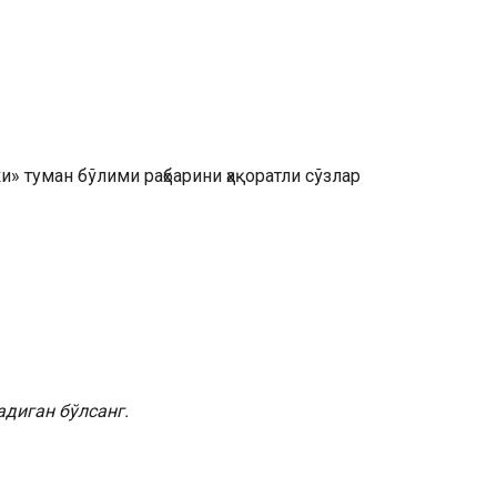
» туман бўлими раҳбарини ҳақоратли сўзлар
диган бўлсанг.
….