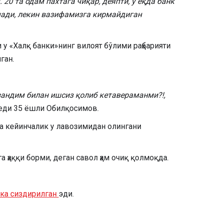
0 та одам пахтага чиқар, деяпти, у ёқда банк
ади, лекин вазифамизга кирмайдиган
 у «Халқ банки»нинг вилоят бўлими раҳбарияти
ган.
зандим билан ишсиз қолиб кетавераманми?!,
ди 35 ёшли Обилқосимов.
а кейинчалик у лавозимидан олингани
а ҳаққи борми, деган савол ҳам очиқ қолмоқда.
кка сиздирилган
эди.​