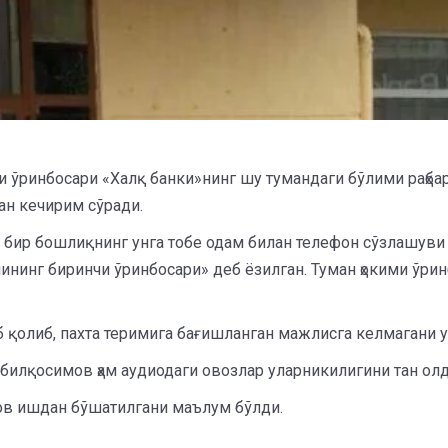
 ўринбосари «Халқ банки»нинг шу тумандаги бўлими раҳбар
ан кечирим сўради.
бир бошлиқнинг унга тобе одам билан телефон сўзлашуви 
нинг биринчи ўринбосари» деб ёзилган. Туман ҳокими ўрин
қолиб, пахта теримига бағишланган мажлисга келмагани учу
билқосимов ҳам аудиодаги овозлар уларникилигини тан олд
в ишдан бўшатилгани маълум бўлди.