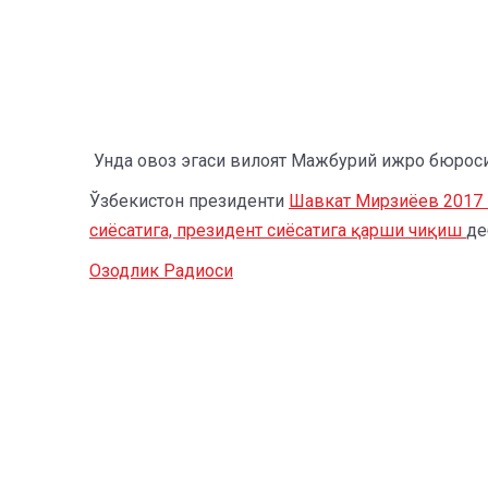
Унда овоз эгаси вилоят Мажбурий ижро бюроси в
Ўзбекистон президенти
Шавкат Мирзиёев 2017 й
сиёсатига, президент сиёсатига қарши чиқиш
де
Озодлик Радиоси