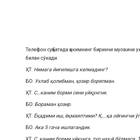
Телефон суҳбатида ҳокимнинг биринчи муовини у
билан сўкади.
ҲТ:
Нимага йиғилишга келмадинг?
БО:
Ухлаб қолибман, ҳозир боряпман.
ҲТ:
С…каним борми сени уйқунгни.
БО:
Бораман ҳозир.
ҲТ:
Ёқадими иш, ёқмаяптими? Қ….қа оёғингни ў
БО:
Ака 5 гача ишлагандик.
ҲТ:
С..каним борми уйқунга, тур нах-й бўлмаса.