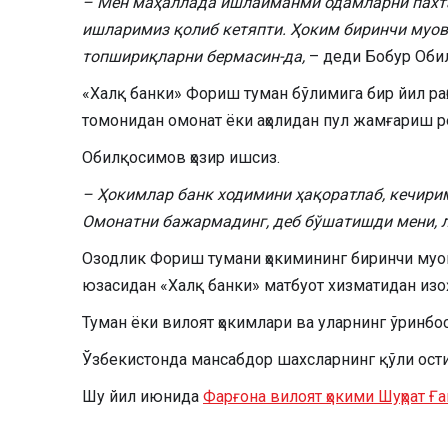
– Мен маҳаллада ишлайманми одамларни пахтага
ишларимиз қолиб кетяпти. Ҳоким биринчи муо
топшириқларни бермасин-да,
– деди Бобур Оби
«Халқ банки» Фориш туман бўлимига бир йил раҳ
томонидан омонат ёки аҳолидан пул жамғариш 
Обилқосимов ҳозир ишсиз.
– Ҳокимлар банк ходимини ҳақоратлаб, кечири
Омонатни бажармадинг, деб бўшатишди мени, л
Озодлик Фориш тумани ҳокимининг биринчи муо
юзасидан «Халқ банки» матбуот хизматидан изоҳ
Туман ёки вилоят ҳокимлари ва уларнинг ўринбос
Ўзбекистонда мансабдор шахсларнинг қўли ости
Шу йил июнида
Фарғона вилоят ҳокими Шуҳрат 