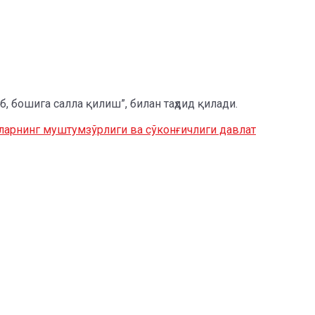
 бошига салла қилиш”, билан таҳдид қилади.
ларнинг муштумзўрлиги ва сўконғичлиги давлат