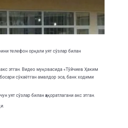
ини телефон орқали уят сўзлар билан
акс этган. Видео муқовасида «Тўйчиев Ҳаким
босари сўкаётган амалдор эса, банк ходими
н уят сўзлар билан ҳақоратлагани акс этган.
и.