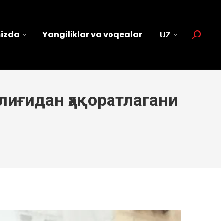
mizda
Yangiliklar va voqealar
UZ
Search:
лиғидан ҳақоратлагани