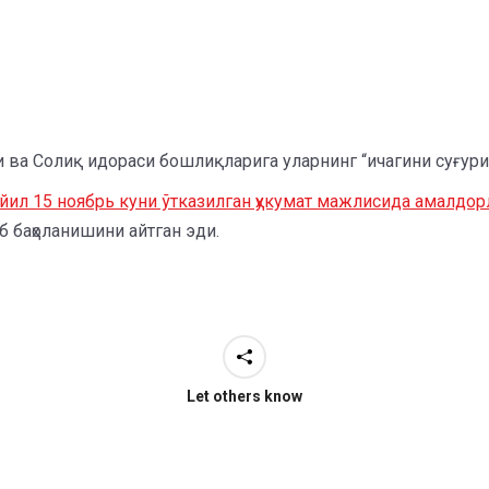
а Солиқ идораси бошлиқларига уларнинг “ичагини суғуриб,
ил 15 ноябрь куни ўтказилган ҳукумат мажлисида амалдор
б баҳоланишини айтган эди.​
Let others know