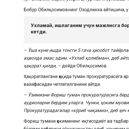
Бобур Обилқосимовнинг Озодликка айтишича, у ҳ
Ухламай, ишлаганим учун мажлисга бор
кетди.
– Ўша куни ишда тонгги 5 гача ҳисобот тайёрл
аҳволда эмас эдим. «Ухлаб қолибман», деб айт
ҳақорат қилди, –
дейди Обилқосимов.
Ҳақоратлангани ҳақида туман прокуратурасига а
вазифасидан четлатилганини айтди.
– Ўзимизни Фориш туман прокуратурасига берди
аудиоларни бердим уларга. Чунки, ҳоким муов
Прокуратурадагилар «кўриб чиқамиз», деб ҳеч
Фориш тумани ҳокимининг иқтисодиёт ва ​тадбир
бўлими раҳбарини сўкканини тан олиб, кечирим с