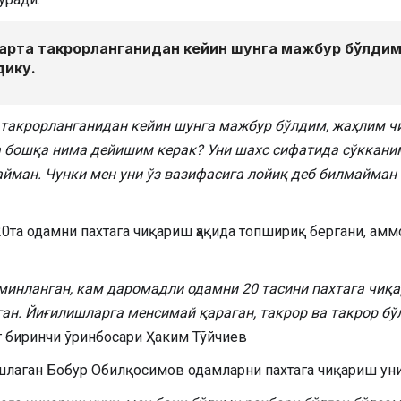
марта такрорланганидан кейин шунга мажбур бўлдим
дику.
та такрорланганидан кейин шунга мажбур бўлдим, жаҳлим ч
а бошқа нима дейишим керак? Уни шахс сифатида сўкканим
айман. Чунки мен уни ўз вазифасига лойиқ деб билмайман
0та одамни пахтага чиқариш ҳақида топшириқ бергани, амм
аъминланган, кам даромадли одамни 20 тасини пахтага чи
ан. Йиғилишларга менсимай қараган, такрор ва такрор бў
 биринчи ўринбосари Ҳаким Тўйчиев
ишлаган Бобур Обилқосимов одамларни пахтага чиқариш уни