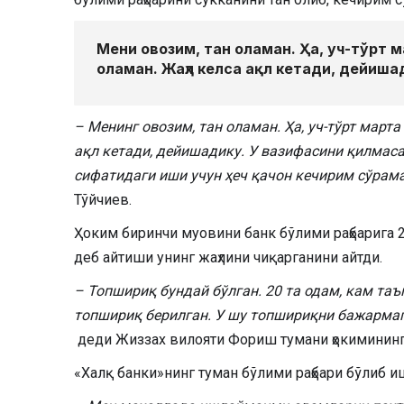
Мени овозим, тан оламан. Ҳа, уч-тўрт 
оламан. Жаҳл келса ақл кетади, дейиша
– Менинг овозим, тан оламан. Ҳа, уч-тўрт мар
ақл кетади, дейишадику. У вазифасини қилмас
сифатидаги иши учун ҳеч қачон кечирим сўрам
Тўйчиев.
Ҳоким биринчи муовини банк бўлими раҳбарига 2
деб айтиши унинг жаҳлини чиқарганини айтди.
– Топшириқ бундай бўлган. 20 та одам, кам т
топшириқ берилган. У шу топшириқни бажармаг
деди Жиззах вилояти Фориш тумани ҳокимининг
«Халқ банки»нинг туман бўлими раҳбари бўлиб 