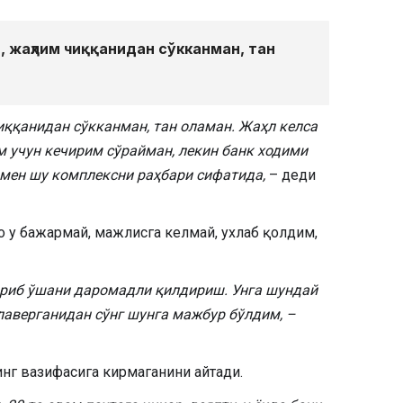
, жаҳлим чиққанидан сўкканман, тан
иққанидан сўкканман, тан оламан. Жаҳл келса
 учун кечирим сўрайман, лекин банк ходими
 мен шу комплексни раҳбари сифатида,
– деди
о у бажармай, мажлисга келмай, ухлаб қолдим,
қариб ўшани даромадли қилдириш. Унга шундай
лаверганидан сўнг шунга мажбур бўлдим, –
нг вазифасига кирмаганини айтади.