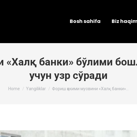
Bosh sahifa
Biz haqi
 «Халқ банки» бўлими бош
учун узр сўради
You are here:
Home
Yangiliklar
Фориш ҳокими муовини «Халқ банки»…