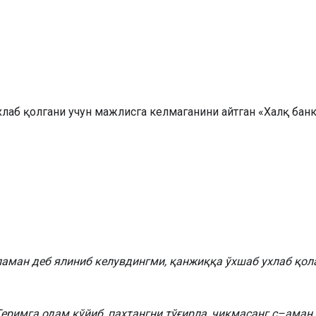
хлаб қолгани учун мажлисга келмаганини айтган «Халқ банки
паман деб ялиниб келувдингми, қанжиққа ўхшаб ухлаб қола
 Теримга одам қўйиб, пахтангни тўғирла, чиқмасанг с–аман