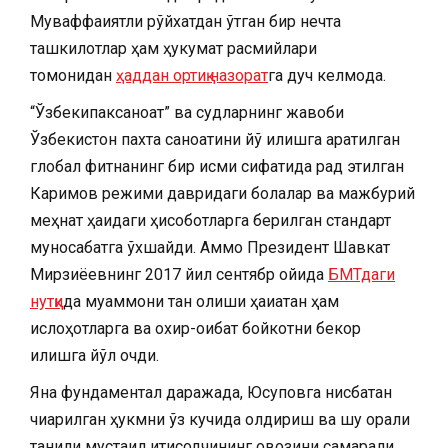
Муваффақиятли рўйхатдан ўтган бир нечта
ташкилотлар ҳам ҳукумат расмийлари
томонидан
ҳаддан ортиқ назорат
га дуч келмоқда.
“Ўзбекипаксаноат” ва судларнинг жавоби
Ўзбекистон пахта саноатини йўқ қилишга қаратилган
глобал фитнанинг бир қисми сифатида рад этилган
Каримов режими давридаги болалар ва мажбурий
меҳнат ҳақидаги ҳисоботларга берилган стандарт
муносабатга ўхшайди. Аммо Президент Шавкат
Мирзиёевнинг 2017 йил сентябр ойида
БМТдаги
нутқи
да муаммони тан олиши ҳақиқатан ҳам
ислоҳотларга ва охир-оқибат бойкотни бекор
қилишга йўл очди.
Яна фундаментал даражада, Юсуповга нисбатан
чиқарилган ҳукмни ўз кучида қолдириш ва шу орқали
таниқли мустақил иқтисодчининг овозини самарали