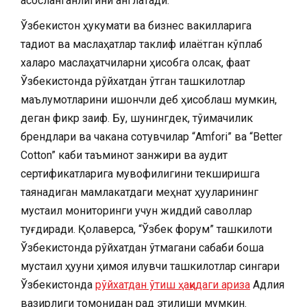
асосланганлигини англатади.
Ўзбекистон ҳукумати ва бизнес вакилларига
тадқиқот ва маслаҳатлар таклиф қилаётган кўплаб
халқаро маслаҳатчиларни ҳисобга олсак, фақат
Ўзбекистонда рўйхатдан ўтган ташкилотлар
маълумотларини ишончли деб ҳисоблаш мумкин,
деган фикр заиф. Бу, шунингдек, тўқимачилик
брендлари ва чакана сотувчилар “Amfori” ва “Better
Cotton” каби таъминот занжири ва аудит
сертификатларига мувофиқлигини текширишга
таянадиган мамлакатдаги меҳнат ҳуқуқларининг
мустақил мониторинги учун жиддий саволлар
туғдиради. Қолаверса, “Ўзбек форум” ташкилоти
Ўзбекистонда рўйхатдан ўтмагани сабаби бошқа
мустақил ҳуқуқни ҳимоя қилувчи ташкилотлар сингари
Ўзбекистонда
рўйхатдан ўтиш ҳақидаги ариза
Адлия
вазирлиги томонидан рад этилиши мумкин.