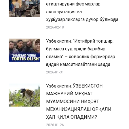
етиштирувчи фермерлар
эксплуатация ва
ҳуқуқбузарликларга дучор бўлмоқда
2026-02-18
Узбекистан: “Ихтиёрий топшир,
бўлмаса суд орқали барибир
оламиз” – ховослик фермерлар
қандай камситилаётгани ҳақида
2026-01-31
Узбекистан: ЎЗБЕКИСТОН
МАЖБУРИЙ МЕҲНАТ
МУАММОСИНИ НИҲОЯТ
МЕХАНИЗАЦИЯЛАШ ОРҚАЛИ
ҲАЛ ҚИЛА ОЛАДИМИ?
2026-01-26