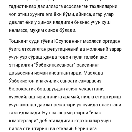
тадқиқотчилар далилларга асосланган таҳлилларни
чоп этиш ҳуқуқига эга ёки йўқми, айниқса, агар улар
давлат ёки у ҳимоя қиладиган бизнес учун хуш
келмаса, муҳим синов бўлади.
Тошкент суди гўёки Юсуповнинг мақоласи ортидан
ўзига етказилган репутациявий ва молиявий зарар
учун узр сўраш ҳамда товон пули талаби акс
эттирилган “Ўзбекипаксаноат” раисининг
даъвосини қисман қаноатлантирди. Мақолада
Ўзбекистон ипакчилик саноати самарасиз
бюрократик бошқарувдан азият чекаётгани,
хусусийлаштирилганига қарамай, пилла етиштириш
учун амалда давлат режалари ўз кучида қолаётгани
таъкидланади. Бу эса фермерларни “ипак
кластерлари” деб аталадиган корхоналар учун
пилла етиштириш ва етказиб беришига