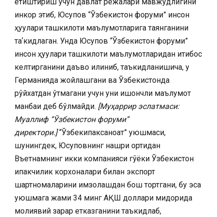
етиштириш учун давлат режалари мавжудлигини
инкор этиб, Юсупов “Ўзбекистон форуми” инсон
ҳуқуқлари ташкилоти маълумотларига таянганини
таʼкидлаган. Унда Юсупов “Ўзбекистон форуми”
инсон ҳуқуқлари ташкилоти маълумотларидан иқтибос
келтирганини даъво қилиниб, таъкидланишича, у
Германияда жойлашгани ва Ўзбекистонда
рўйхатдан ўтмагани учун уни ишончли маълумот
манбаи деб бўлмайди.
[Муҳаррир эслатмаси:
Муаллиф “Ўзбекистон форуми”
директори.]
“Ўзбекипаксаноат” уюшмаси,
шунингдек, Юсуповнинг нашри ортидан
Въетнамнинг икки компанияси гўёки Ўзбекистон
ипакчилик корхоналари билан экспорт
шартномаларини имзолашдан бош тортгани, бу эса
уюшмага жами 34 минг АҚШ доллари миқдорида
молиявий зарар етказганини таъкидлаб,