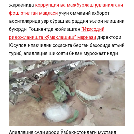
жараёнида
коррупция ва мажбурлаш қўлланилгани
фош этилган мақоласи
учун оммавий ахборот
воситаларида узр сўраш ва раддия эълон қилишини
буюрди. Тошкентда жойлашган
“Иқтисодий
ривожланишга кўмаклашиш” маркази
директори
Юсупов ипакчилик соҳасига берган баҳосида қатъий
туриб, апелляция шикояти билан мурожаат қилди.
Апелляция суди қарори Ўзбекистондаги мустақил