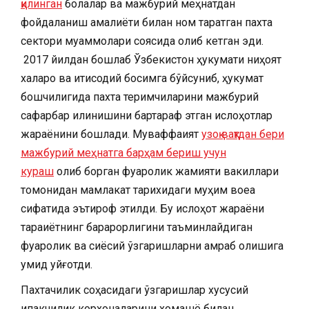
қилинган
болалар ва мажбурий меҳнатдан
фойдаланиш амалиёти билан ном таратган пахта
сектори муаммолари соясида қолиб кетган эди.
2017 йилдан бошлаб Ўзбекистон ҳукумати ниҳоят
халқаро ва иқтисодий босимга бўйсуниб, ҳукумат
бошчилигида пахта теримчиларини мажбурий
сафарбар қилинишини бартараф этган ислоҳотлар
жараёнини бошлади. Муваффақият
узоқ вақтдан бери
мажбурий меҳнатга барҳам бериш учун
кураш
олиб борган фуқаролик жамияти вакиллари
томонидан мамлакат тарихидаги муҳим воқеа
сифатида эътироф этилди. Бу ислоҳот жараёни
тараққиётнинг барқарорлигини таъминлайдиган
фуқаролик ва сиёсий ўзгаришларни қамраб олишига
умид уйғотди.
Пахтачилик соҳасидаги ўзгаришлар хусусий
ипакчилик корхоналарини хомашё билан