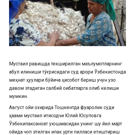
Мустақил равишда текширилган маълумотларнинг
қабул қилиниши тўғрисидаги суд қарори Ўзбекистонда
меҳнат ҳуқуқлари бўйича ҳисобот бериш учун узоқ
давом этадиган салбий оқибатларга олиб келиши
мумкин.
Август ойи охирида Тошкентда фуқаролик суди
ҳақами мустақил иқтисодчи Юлий Юсуповга
Ўзбекипаксаноат уюшмасидан унинг шу йил март
ойида чоп этилган ипак қурти пилласи етиштириш