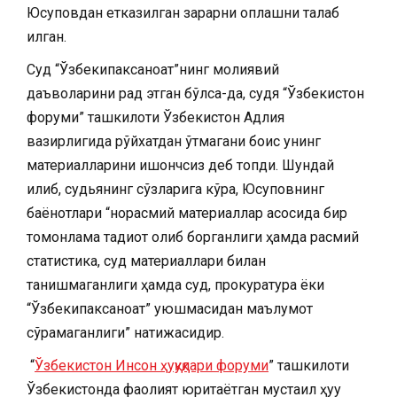
Юсуповдан етказилган зарарни қоплашни талаб
қилган.
Суд “Ўзбекипаксаноат”нинг молиявий
даъволарини рад этган бўлса-да, судя “Ўзбекистон
форуми” ташкилоти Ўзбекистон Адлия
вазирлигида рўйхатдан ўтмагани боис унинг
материалларини ишончсиз деб топди. Шундай
қилиб, судьянинг сўзларига кўра, Юсуповнинг
баёнотлари “норасмий материаллар асосида бир
томонлама тадқиқот олиб борганлиги ҳамда расмий
статистика, суд материаллари билан
танишмаганлиги ҳамда суд, прокуратура ёки
“Ўзбекипаксаноат” уюшмасидан маълумот
сўрамаганлиги” натижасидир.
“
Ўзбекистон Инсон ҳуқуқлари форуми
” ташкилоти
Ўзбекистонда фаолият юритаётган мустақил ҳуқуқ