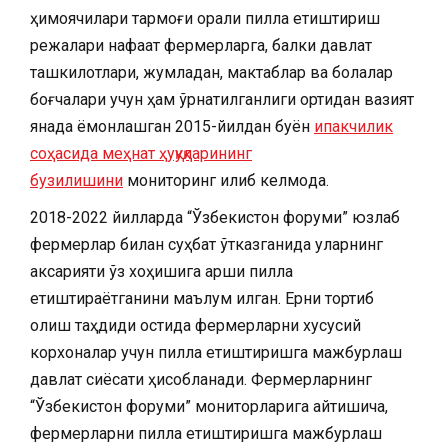
ҳимоячилари тармоғи орқали пилла етиштириш
режалари нафақат фермерларга, балки давлат
ташкилотлари, жумладан, мактаблар ва болалар
боғчалари учун ҳам ўрнатилганлиги ортидан вазият
янада ёмонлашган 2015-йилдан буён
ипакчилик
соҳасида меҳнат ҳуқуқларининг
бузилишини
мониторинг қилиб келмоқда.
2018-2022 йилларда “Ўзбекистон форуми” юзлаб
фермерлар билан суҳбат ўтказганида уларнинг
аксарияти ўз хоҳишига қарши пилла
етиштираётганини маълум қилган. Ерни тортиб
олиш таҳдиди остида фермерларни хусусий
корхоналар учун пилла етиштиришга мажбурлаш
давлат сиёсати ҳисобланади. Фермерларнинг
“Ўзбекистон форуми” мониторларига айтишича,
фермерларни пилла етиштиришга мажбурлаш