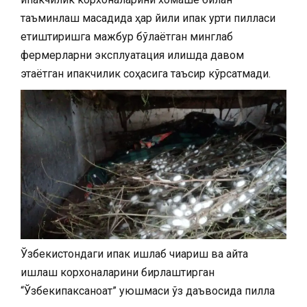
таъминлаш мақсадида ҳар йили ипак қурти пилласи
етиштиришга мажбур бўлаётган минглаб
фермерларни эксплуатация қилишда давом
этаётган ипакчилик соҳасига таъсир кўрсатмади.
Ўзбекистондаги ипак ишлаб чиқариш ва қайта
ишлаш корхоналарини бирлаштирган
“Ўзбекипаксаноат” уюшмаси ўз даъвосида пилла