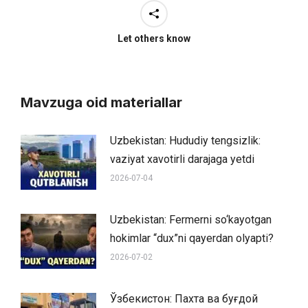
Let others know
Mavzuga oid materiallar
Uzbekistan: Hududiy tengsizlik:
vaziyat xavotirli darajaga yetdi
2026-07-04
Uzbekistan: Fermerni so‘kayotgan
hokimlar “dux”ni qayerdan olyapti?
2026-07-02
Ўзбекистон: Пахта ва буғдой