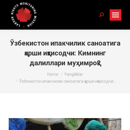
Search:
Ўзбекистон ипакчилик саноатига
қарши иқтисодчи: Кимнинг
далиллари муҳимроқ?
You are here:
Home
Yangiliklar
Ўзбекистон ипакчилик саноатига қарши иқтисодчи:…