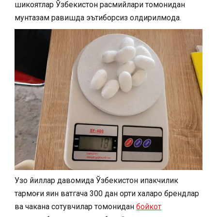
шикоятлар Ўзбекистон расмийлари томонидан
мунтазам равишда эътиборсиз қолдирилмоқда.
Узоқ йиллар давомида Ўзбекистон ипакчилик
тармоғи яқин вақтгача 300 дан ортиқ халқаро брендлар
ва чакана сотувчилар томонидан
бойкот