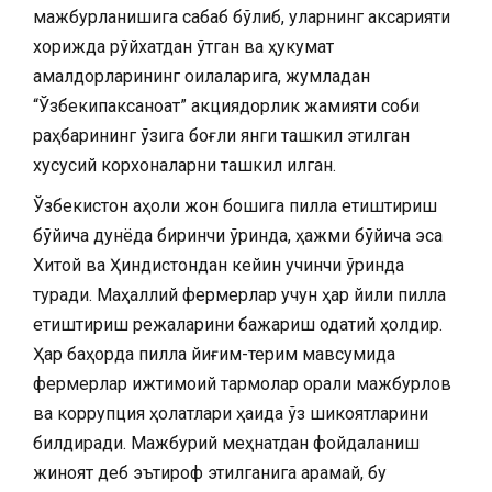
мажбурланишига сабаб бўлиб, уларнинг аксарияти
хорижда рўйхатдан ўтган ва ҳукумат
амалдорларининг оилаларига, жумладан
“Ўзбекипаксаноат” акциядорлик жамияти собиқ
раҳбарининг ўзига боғлиқ янги ташкил этилган
хусусий корхоналарни ташкил қилган.
Ўзбекистон аҳоли жон бошига пилла етиштириш
бўйича дунёда биринчи ўринда, ҳажми бўйича эса
Хитой ва Ҳиндистондан кейин учинчи ўринда
туради. Маҳаллий фермерлар учун ҳар йили пилла
етиштириш режаларини бажариш одатий ҳолдир.
Ҳар баҳорда пилла йиғим-терим мавсумида
фермерлар ижтимоий тармоқлар орқали мажбурлов
ва коррупция ҳолатлари ҳақида ўз шикоятларини
билдиради. Мажбурий меҳнатдан фойдаланиш
жиноят деб эътироф этилганига қарамай, бу