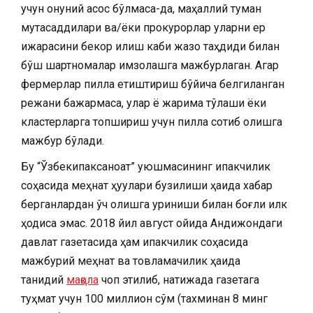
учун қонуний асос бўлмаса-да, маҳаллий туман
мутасаддилари ва/ёки прокурорлар уларни ер
ижарасини бекор қилиш каби жазо таҳдиди билан
бўш шартномалар имзолашга мажбурлаган. Агар
фермерлар пилла етиштириш бўйича белгиланган
режани бажармаса, улар ё жарима тўлаши ёки
кластерларга топшириш учун пилла сотиб олишга
мажбур бўлади.
Бу “Ўзбекипаксаноат” уюшмасининг ипакчилик
соҳасида меҳнат ҳуқуқлари бузилиши ҳақида хабар
берганлардан ўч олишга уриниши билан боғлиқ илк
ҳодиса эмас. 2018 йил август ойида Андижондаги
давлат газетасида ҳам ипакчилик соҳасида
мажбурий меҳнат ва товламачилик ҳақида
танқидий
мақола
чоп этилиб, натижада газетага
туҳмат учун 100 миллион сўм (тахминан 8 минг