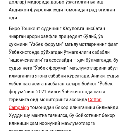
доллар) миқдорида даъво қўзғатилган ва иш
Андижон фуқаролик суди томонидан рад этилган
эди.
Бироқ Тошкент судининг Юсуповга нисбатан
чиқарган қарори хавфли прецедент бўлиб, ўз
ҳукмини “Ўзбек форуми” маълумотларининг фақат
Ўзбекистонда рўйхатдан ўтмаганлиги сабабли
“ишончсизлиги”га асослайди – ҳеч бўлмаганда, бу
судья нега “Ўзбек форуми” маълумотларини қабул
қилмаганига ягона сабабни кўрсатади. Аниқки, судья
ўзбек пахтасига нисбатан халқаро бойкот “Ўзбек
форум”нинг 2021 йилги Ўзбекистонда пахта
теримига оид мониторинги асосида
Cotton
Campaign
томонидан бекор қилинганини билмайди.
Худди шу мантиққа таянилса, бу бойкотнинг бекор
қилиниши ҳам ноқонуний маълумотларга