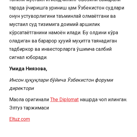
тарзда ўчиришга уриниш ҳам Ўзбекистон судлари
қонун устуворлигини таъминлай олмаётгани ва
мустақил суд тизимига доимий қаршилик
кўрсатаётганини намоён қилади. Бу олдини кўра
оладиган ва барқарор ҳуқуқий муҳитга таянадиган
тадбиркор ва инвесторларга қўшимча салбий
сигнал юборади.
Умида Ниязова,
Инсон ҳуқуқлари бўйича Ўзбекистон форуми
директори
Мақола оригинали
The Diplomat
нашрда чоп қилинган.
Элтуз таржимаси
Eltuz.com