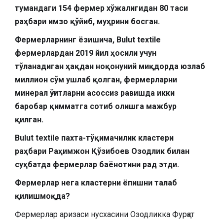
тумандаги 154 фермер хўжалигидан 80 таси
раҳбари имзо қўйиб, муҳрини босган.
Фермерларнинг ёзишича, Bulut textile
фермерлардан 2019 йил ҳосили учун
тўланадиган ҳақдан ноқонуний миқдорда юзлаб
миллион сўм ушлаб қолган, фермерларни
минерал ўғитларни асоссиз равишда икки
баробар қимматга сотиб олишга мажбур
қилган.
Bulut textile пахта-тўқимачилик кластери
раҳбари Раҳимжон Қўзибоев Озодлик билан
суҳбатда фермерлар баёнотини рад этди.
Фермерлар нега кластерни ёпишни талаб
қилишмоқда?
Фермерлар аризаси нусхасини Озодликка Фурқат