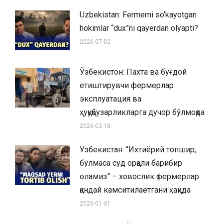
Uzbekistan: Fermerni so‘kayotgan
hokimlar “dux”ni qayerdan olyapti?
2026-07-02
Ўзбекистон: Пахта ва буғдой
етиштирувчи фермерлар
эксплуатация ва
ҳуқуқбузарликларга дучор бўлмоқда
2026-02-18
Узбекистан: “Ихтиёрий топшир,
бўлмаса суд орқали барибир
оламиз” – ховослик фермерлар
қандай камситилаётгани ҳақида
2026-01-31