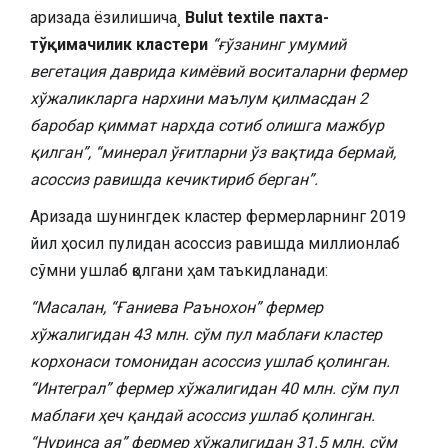
аризада ёзилишича¸
Bulut textile пахта-
тўқимачилик кластери
“ғўзанинг умумий
вегетация даврида кимёвий воситаларни фермер
хўжаликларга нархини маълум қилмасдан 2
баробар қиммат нархда сотиб олишга мажбур
қилган”, “минерал ўғитларни ўз вақтида бермай,
асоссиз равишда кечиктириб берган”.
Аризада шунингдек кластер фермерларнинг 2019
йил ҳосил пулидан асоссиз равишда миллионлаб
сўмни ушлаб қолгани ҳам таъкидланади:
“Масалан, “Ғаниева Раънохон” фермер
хўжалигидан 43 млн. сўм пул маблағи кластер
корхонаси томонидан асоссиз ушлаб қолинган.
“Интеграл” фермер хўжалигидан 40 млн. сўм пул
маблағи ҳеч қандай асоссиз ушлаб қолинган.
“Нуринса ая” фермер хўжалигидан 31.5 млн. сўм