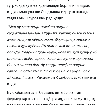
тўғрисида ҳужжат-далиллари борлигини иддао
қилди, аммо уларни Озодликка виртуал шаклда
тақдим этиш сўровини рад қилди:
“Мен бу масалада телефон орқали
суҳбатлашмайман. Олдимга келинг, сизга ҳамма
ҳужжатларни кўрсатаман. Фермерлар аризага
нимага қўл қўйишаётганини ҳам билишмаган,
аслида. Уларни алдаб қуруқ қоғозга қўл қўйдириб
олишган, кейин ариза ёзишган. Бунинг орқасида
бошқа гаплар бор, бу ҳақда телефон орқали
гаплаша олмайман. Фақат юзма-юз учрашсак
айтаман”,
деган Раҳимжон Қўзибоев суҳбатни қисқа
қилди.
Бу суҳбатдан сўнг Озодлик қайта боғланган
фермерлар кластер раҳбари иддаосини мутлақ рад