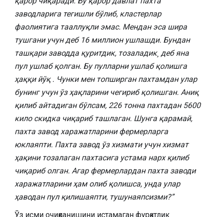
қарор чиқаради. Бу қарор давлат пахта
заводларига тегишли бўлиб, кластерлар
фаолиятига тааллуқли эмас. Мендан эса шира
тушгани учун деб 16 миллион ушлашди. Бундан
ташқари заводда қуритдик, тозаладик¸ деб яна
пул ушлаб қолган. Бу пулларни ушлаб қолишга
ҳаққи йўқ . Чунки мен топширган пахтамдан улар
бунинг учун ўз ҳақларини чегириб қолишган. Аниқ
қилиб айтадиган бўлсам, 226 тонна пахтадан 5600
кило скидка чиқариб ташлаган. Шунга қарамай,
пахта завод харажатларини фермерларга
юклаяпти. Пахта завод ўз хизмати учун хизмат
ҳақини тозалаган пахтасига устама нарх қилиб
чиқариб олган. Агар фермерлардан пахта заводи
харажатларини ҳам олиб қолишса, унда улар
ҳаводан пул қилишаяпти, тушунаяпсизми?”
Ўз исми очиқланишини истамаган фурқатлик