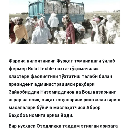
Фарғона вилоятининг Фурқат туманидаги ўнлаб
фермер Bulut textile пахта-тўқимачилик
кластери фаолиятини тўхтатиш талаби билан
президент администрацияси раҳбари
Зайнобиддин Низомиддинов ва Бош вазирнинг
аграр ва озиқ-овқат соҳаларини ривожлантириш
масалалари бўйича маслаҳатчиси Аброр
Ваҳобов номига ариза ёзди.
Бир нусхаси Озодликка тақдим этилган аризага