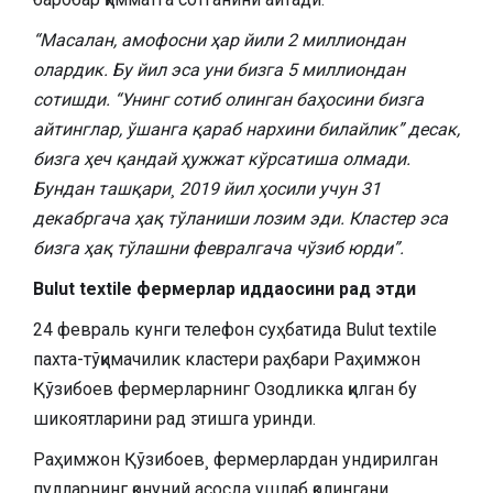
“Масалан, амофосни ҳар йили 2 миллиондан
олардик. Бу йил эса уни бизга 5 миллиондан
сотишди. “Унинг сотиб олинган баҳосини бизга
айтинглар, ўшанга қараб нархини билайлик” десак,
бизга ҳеч қандай ҳужжат кўрсатиша олмади.
Бундан ташқари¸ 2019 йил ҳосили учун 31
декабргача ҳақ тўланиши лозим эди. Кластер эса
бизга ҳақ тўлашни февралгача чўзиб юрди”.
Bulut textile фермерлар иддаосини рад этди
24 февраль кунги телефон суҳбатида Bulut textile
пахта-тўқимачилик кластери раҳбари Раҳимжон
Қўзибоев фермерларнинг Озодликка қилган бу
шикоятларини рад этишга уринди.
Раҳимжон Қўзибоев¸ фермерлардан ундирилган
пулларнинг қонуний асосда ушлаб қолингани