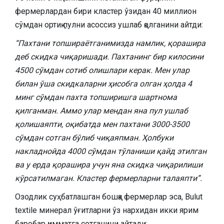
фермерлардан бири кластер ўзидан 40 миллион
сўмдан ортиқ пулни асоссиз ушлаб қолганини айтди:
“Пахтани топшираётганимизда намлик, қорашира
деб скидка чиқаришади. Пахтанинг бир килосини
4500 сўмдан сотиб олишлари керак. Мен улар
билан ўша скидкаларни ҳисобга олган ҳолда 4
минг сўмдан пахта топширишга шартнома
қилганман. Аммо улар мендан яна пул ушлаб
қолишаяпти, оқибатда мен пахтани 3000-3500
сўмдан сотган бўлиб чиқаяпман. Ҳолбуки
накладнойда 4000 сўмдан тўланиши қайд этилган
ва у ерда қорашира учун яна скидка чиқарилиши
кўрсатилмаган. Кластер фермерларни талаяпти”.
Озодлик суҳбатлашган бошқа фермерлар эса, Bulut
textile минерал ўғитларни ўз нархидан икки ярим
баробар қимматга сотганини айтади: