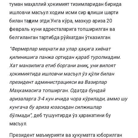
туман маҳаллий ҳокимият тизимларидан бирида
ишловчи масъул ходим исми сир қолиши шарти
билан тақдим этди.Унга кўра, мазкур ариза 20
февраль куни адресталарига топширилган ва
белгиланган тартибда рўйхатдан ўтказилган.
“Фермерлар меҳнати ва улар ҳақига хиёнат
қилинишига панжа ортидан қараб туролмадим.
Хат манзилига етиб боргани аниқ, уни вилоят
ҳокимиятида ишловчи масъул ўз қўли билан
президент администрацияси ва Вазирлар
Маҳкамасига топширган. Одатда бундай
аризаларга 3-4 кун ичида чора кўрилади, аммо шу
кунгача бу ариза юзасидан силжишлар
бўлмади”,
деб тушунтирди ўз ҳаракатини бу
масъул.
Президент маъмурияти ва ҳукуматга юборилган