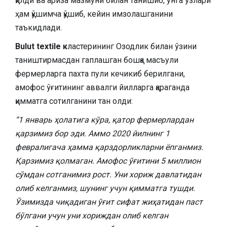
қилди ва ариза мазмуни билан танишиб, унга ўзлари
ҳам қўшимча қўшиб, кейин имзолашганини
таъкидлади.
Bulut textile к
ластерининг Озодлик билан ўзини
таништирмасдан гаплашган бошқа масъули
фермерларга пахта пули кечикиб берилгани,
амофос ўғитининг аввалги йилларга қараганда
қимматга сотилганини тан олди:
“1 январь ҳолатига кўра, қатор фермерлардан
қарзимиз бор эди. Аммо 2020 йилнинг 1
февралигача ҳамма қарздорликларни ёпганмиз.
Қарзимиз қолмаган. Амофос ўғитини 5 миллион
сўмдан сотганимиз рост. Уни хориж давлатидан
олиб келганмиз, шунинг учун қимматга тушди.
Ўзимизда чиқадиган ўғит сифат жиҳатидан паст
бўлгани учун уни хориждан олиб келган