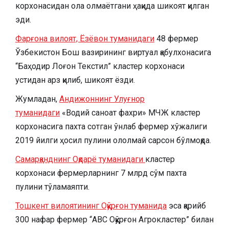
корхонасидан ола олмаëтгани ҳақида шикоят қилган
эди.
Фарғона вилоят, Ёзёвон туманидаги
48 фермер
Ўзбекистон Бош вазирининг виртуал қабулхонасига
“Баҳодир Лоғон Текстил” кластер корхонаси
устидан арз қилиб, шикоят ёзди.
Жумладан,
Андижоннинг Улуғнор
туманидаги
«Водий саноат фахри» МЧЖ ​кластер
корхонасига пахта сотган ўнлаб фермер хўжалиги
2019 йилги ҳосил пулини ололмай сарсон бўлмоқда.
Самарқанднинг Оқдарё туманидаги
кластер
корхонаси фермерларнинг 7 млрд сўм пахта
пулини тўламаяпти.
Тошкент вилоятининг Оққўрғон туманида
эса қарийб
300 нафар фермер “АВС Оққўрғон Агрокластер” билан