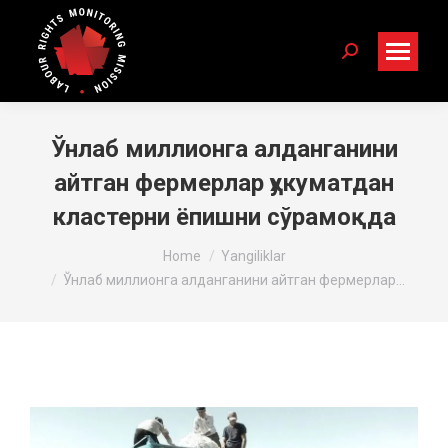
Search:
Ўнлаб миллионга алданганини
айтган фермерлар ҳукуматдан
кластерни ëпишни сўрамоқда
You are here:
Home
Yangiliklar
Ўнлаб миллионга алданганини айтган фермерлар…