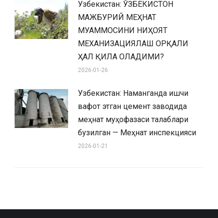
Узбекистан: ЎЗБЕКИСТОН
МАЖБУРИЙ МЕҲНАТ
МУАММОСИНИ НИҲОЯТ
МЕХАНИЗАЦИЯЛАШ ОРҚАЛИ
ҲАЛ ҚИЛА ОЛАДИМИ?
2026-01-26
Узбекистан: Наманганда ишчи
вафот этган цемент заводида
меҳнат муҳофазаси талаблари
бузилган — Меҳнат инспекцияси
2026-01-21