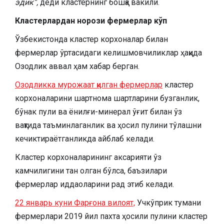
эдик”,
деди кластернинг бошқа вакили.
Кластерлардан норози фермерлар кўп
Ўзбекистонда кластер корхоналар билан
фермерлар ўртасидаги келишмовчиликлар ҳақида
Озодлик аввал ҳам хабар берган.
Озодликка мурожаат қилган фермерлар
кластер
корхоналарини шартнома шартларини бузганлик,
бўнак пули ва ёнилғи-минерал ўғит билан ўз
вақтида таъминлаганлик ва ҳосил пулини тўлашни
кечиктираётганликда айблаб келади.
Кластер корхоналарининг аксарияти ўз
камчилигини тан олган бўлса, баъзилари
фермерлар иддаоларини рад этиб келади.
22 январь куни Фарғона вилоят,
Учкўприк тумани
фермерлари 2019 йил пахта ҳосили пулини кластер