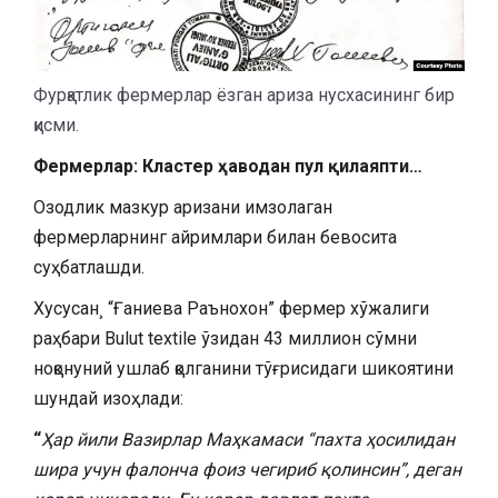
Фурқатлик фермерлар ёзган ариза нусхасининг бир
қисми.
Фермерлар: Кластер ҳаводан пул қилаяпти…
Озодлик мазкур аризани имзолаган
фермерларнинг айримлари билан бевосита
суҳбатлашди.
Хусусан¸ “Ғаниева Раънохон” фермер хўжалиги
раҳбари Bulut textile ўзидан 43 миллион сўмни
ноқонуний ушлаб қолганини тўғрисидаги шикоятини
шундай изоҳлади:
“
Ҳар йили Вазирлар Маҳкамаси “пахта ҳосилидан
шира учун фалонча фоиз чегириб қолинсин”, деган