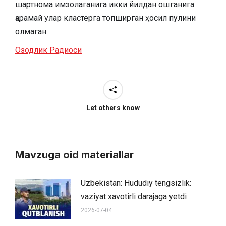
шартнома имзолаганига икки йилдан ошганига
қарамай улар кластерга топширган ҳосил пулини
олмаган.
Озодлик Радиоси
Let others know
Mavzuga oid materiallar
Uzbekistan: Hududiy tengsizlik:
vaziyat xavotirli darajaga yetdi
2026-07-04