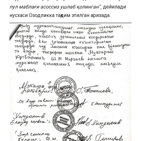
пул маблағи асоссиз ушлаб қолинган”¸
дейилади
нусхаси Озодликка тақдим этилган аризада.