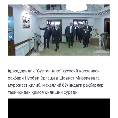
Қашқадарёлик “Султан текс” хусусий корхонаси
раҳбари Нурбек Эргашев Шавкат Мирзиёевга
мурожаат қилиб, маҳаллий бўғиндаги раҳбарлар
тазйиқидан ҳимоя қилишни сўради.