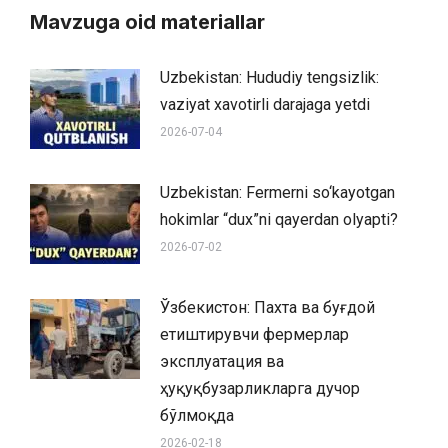
Mavzuga oid materiallar
Uzbekistan: Hududiy tengsizlik:
vaziyat xavotirli darajaga yetdi
2026-07-04
Uzbekistan: Fermerni so‘kayotgan
hokimlar “dux”ni qayerdan olyapti?
2026-07-02
Ўзбекистон: Пахта ва буғдой
етиштирувчи фермерлар
эксплуатация ва
ҳуқуқбузарликларга дучор
бўлмоқда
2026-02-18