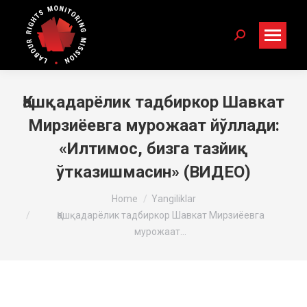
Search:
Қашқадарёлик тадбиркор Шавкат
Мирзиёевга мурожаат йўллади:
«Илтимос, бизга тазйиқ
ўтказишмасин» (ВИДЕО)
You are here:
Home
Yangiliklar
Қашқадарёлик тадбиркор Шавкат Мирзиёевга
мурожаат…