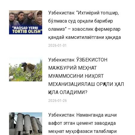
Узбекистан: “Ихтиёрий топшир,
бўлмаса суд орқали барибир
оламиз” – ховослик фермерлар
қандай камситилаётгани ҳақида
2026-01-31
Узбекистан: ЎЗБЕКИСТОН
МАЖБУРИЙ МЕҲНАТ
МУАММОСИНИ НИҲОЯТ
МЕХАНИЗАЦИЯЛАШ ОРҚАЛИ ҲАЛ
ҚИЛА ОЛАДИМИ?
2026-01-26
Узбекистан: Наманганда ишчи
вафот этган цемент заводида
меҳнат муҳофазаси талаблари