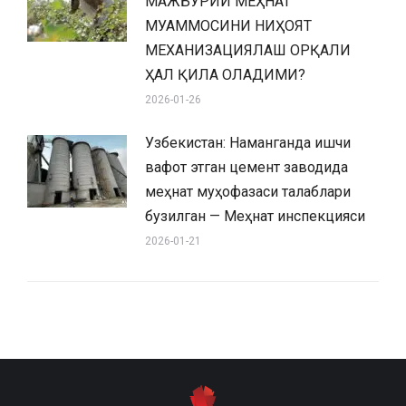
МАЖБУРИЙ МЕҲНАТ
МУАММОСИНИ НИҲОЯТ
МЕХАНИЗАЦИЯЛАШ ОРҚАЛИ
ҲАЛ ҚИЛА ОЛАДИМИ?
2026-01-26
Узбекистан: Наманганда ишчи
вафот этган цемент заводида
меҳнат муҳофазаси талаблари
бузилган — Меҳнат инспекцияси
2026-01-21