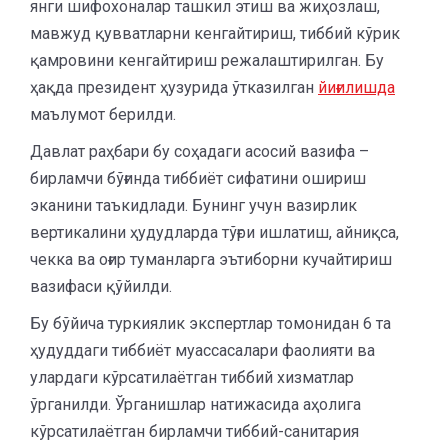
янги шифохоналар ташкил этиш ва жиҳозлаш,
мавжуд қувватларни кенгайтириш, тиббий кўрик
қамровини кенгайтириш режалаштирилган. Бу
ҳақда президент ҳузурида ўтказилган
йиғилишда
маълумот берилди.
Давлат раҳбари бу соҳадаги асосий вазифа –
бирламчи бўғинда тиббиёт сифатини ошириш
эканини таъкидлади. Бунинг учун вазирлик
вертикалини ҳудудларда тўғри ишлатиш, айниқса,
чекка ва оғир туманларга эътиборни кучайтириш
вазифаси қўйилди.
Бу бўйича туркиялик экспертлар томонидан 6 та
ҳудуддаги тиббиёт муассасалари фаолияти ва
улардаги кўрсатилаётган тиббий хизматлар
ўрганилди. Ўрганишлар натижасида аҳолига
кўрсатилаётган бирламчи тиббий-санитария