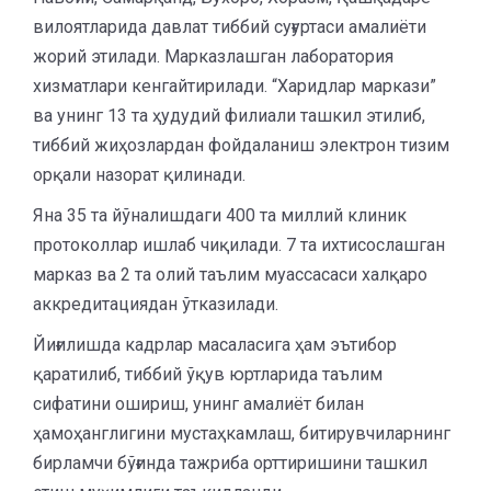
вилоятларида давлат тиббий суғуртаси амалиёти
жорий этилади. Марказлашган лаборатория
хизматлари кенгайтирилади. “Харидлар маркази”
ва унинг 13 та ҳудудий филиали ташкил этилиб,
тиббий жиҳозлардан фойдаланиш электрон тизим
орқали назорат қилинади.
Яна 35 та йўналишдаги 400 та миллий клиник
протоколлар ишлаб чиқилади. 7 та ихтисослашган
марказ ва 2 та олий таълим муассасаси халқаро
аккредитациядан ўтказилади.
Йиғилишда кадрлар масаласига ҳам эътибор
қаратилиб, тиббий ўқув юртларида таълим
сифатини ошириш, унинг амалиёт билан
ҳамоҳанглигини мустаҳкамлаш, битирувчиларнинг
бирламчи бўғинда тажриба орттиришини ташкил