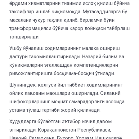
ёрдами хизматларини тизимли ислоҳ қилиш бўйича
таклифлар ишлаб чиқилмоқда. Мутасаддиларга бу
масалани чуқур таҳлил қилиб, бирламчи бўғин
трансформацияси бўйича қарор лойиҳаси тайёрлаш
топширилди.
Ушбу йўналиш ходимларининг малака ошириш
дастури такомиллаштирилади. Назарий билим ва
кўникмаларни эгаллашдан компетенцияларни
ривожлантиришга босқичма-босқич ўтилади.
Шунингдек, келгуси йил тиббиёт ходимларининг
ойлик лавозим маошлари оширилади. Оилавий
шифокорларнинг меҳнат самарадорлиги асосида
устама тўлаш тартиби жорий қилинади.
Ҳудудларга бўлаётган эътибор изчил давом
эттирилади. Қорақалпоғистон Республикаси,
Навоий, Самарқанд, Бухоро, Хоразм, Қашқадарё