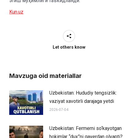
этиш муҳимлиги таъкидланди.
Kun.uz
Let others know
Mavzuga oid materiallar
Uzbekistan: Hududiy tengsizlik:
vaziyat xavotirli darajaga yetdi
2026-07-04
Uzbekistan: Fermerni so‘kayotgan
hokimlar “dux”ni qayerdan olyapti?