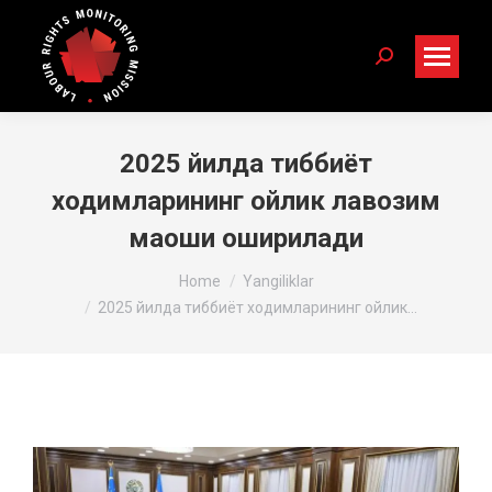
Search:
2025 йилда тиббиёт
ходимларининг ойлик лавозим
маоши оширилади
You are here:
Home
Yangiliklar
2025 йилда тиббиёт ходимларининг ойлик…