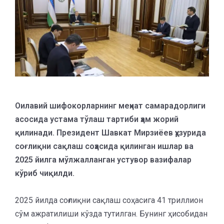
Оилавий шифокорларнинг меҳнат самарадорлиги
асосида устама тўлаш тартиби ҳам жорий
қилинади. Президент Шавкат Мирзиёев ҳузурида
соғлиқни сақлаш соҳасида қилинган ишлар ва
2025 йилга мўлжалланган устувор вазифалар
кўриб чиқилди.
2025 йилда соғлиқни сақлаш соҳасига 41 триллион
сўм ажратилиши кўзда тутилган. Бунинг ҳисобидан