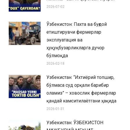
2026-07-02
Ўзбекистон: Пахта ва буғдой
етиштирувчи фермерлар
эксплуатация ва
ҳуқуқбузарликларга дучор
бўлмоқда
2026-02-18
Узбекистан: “Ихтиёрий топшир,
бўлмаса суд орқали барибир
оламиз” – ховослик фермерлар
қандай камситилаётгани ҳақида
2026-01-31
Узбекистан: ЎЗБЕКИСТОН