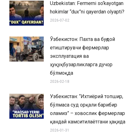
Uzbekistan: Fermerni so‘kayotgan
hokimlar “dux”ni qayerdan olyapti?
2026-07-02
Ўзбекистон: Пахта ва буғдой
етиштирувчи фермерлар
эксплуатация ва
ҳуқуқбузарликларга дучор
бўлмоқда
2026-02-18
Узбекистан: “Ихтиёрий топшир,
бўлмаса суд орқали барибир
оламиз” – ховослик фермерлар
қандай камситилаётгани ҳақида
2026-01-31