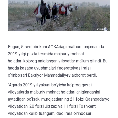
Bugun, 5 sentabr kuni AOKAdagi matbuot anjumanida
2019 yilgi paxta terimida majburiy mehnat
holatlari ko‘proq aniqlangan viloyatlar ma’lum qilindi. Bu
haqda kasaba uyushmalari federatsiyasi raisi
o‘rinbosari Baxtiyor Mahmadaliyev axborot berdi.
“Agarda 2019 yil yakuni bo‘yicha ko‘proq qaysi
viloyatlarda majburiy mehnat holatlari aniqlanganini
aytadigan bo‘lsak, murojaatlarning 21 foizi Qashqadaryo
viloyatidan, 20 foizi Jizzax va 11 foizi Toshkent
viloyatidan kelib tushgan”, dedi rais o‘rinbosari.