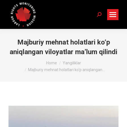
Search:
Majburiy mehnat holatlari ko‘p
aniqlangan viloyatlar ma’lum qilindi
You are here:
Home
Yangiliklar
Majburiy mehnat holatlari ko‘p aniqlangan…