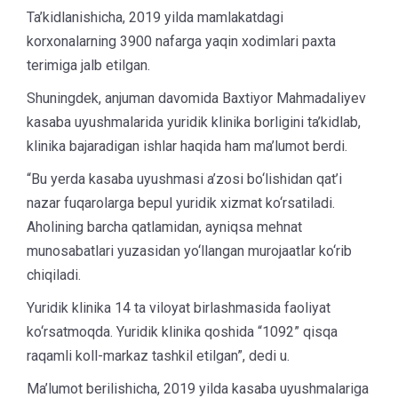
Ta’kidlanishicha, 2019 yilda mamlakatdagi
korxonalarning 3900 nafarga yaqin xodimlari paxta
terimiga jalb etilgan.
Shuningdek, anjuman davomida Baxtiyor Mahmadaliyev
kasaba uyushmalarida yuridik klinika borligini ta’kidlab,
klinika bajaradigan ishlar haqida ham ma’lumot berdi.
“Bu yerda kasaba uyushmasi a’zosi bo‘lishidan qat’i
nazar fuqarolarga bepul yuridik xizmat ko‘rsatiladi.
Aholining barcha qatlamidan, ayniqsa mehnat
munosabatlari yuzasidan yo‘llangan murojaatlar ko‘rib
chiqiladi.
Yuridik klinika 14 ta viloyat birlashmasida faoliyat
ko‘rsatmoqda. Yuridik klinika qoshida “1092” qisqa
raqamli koll-markaz tashkil etilgan”, dedi u.
Ma’lumot berilishicha, 2019 yilda kasaba uyushmalariga