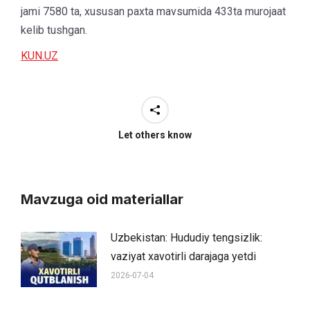
jami 7580 ta, xususan paxta mavsumida 433ta murojaat
kelib tushgan.
KUN.UZ
Let others know
Mavzuga oid materiallar
Uzbekistan: Hududiy tengsizlik:
vaziyat xavotirli darajaga yetdi
2026-07-04