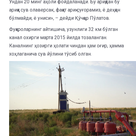
Ундан 20 минг аҳоли фойдаланади. Бу ариқдан бу
ариққа сув олаверсак, фақат ариқ суғорамиз, ё деҳқон
бўлмайди, ё униси», – дейди Қўчқор Пўлатов.
Фуқароларнинг айтишича, узунлиги 32 км бўлган
канал охирги марта 2015 йилда тозаланган.
Каналнинг ҳозирги ҳолати чиндан ҳам оғир, ҳамма
хоҳлаганича сув йўлини тўсиб олган.