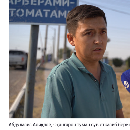
Абдулазиз Алиқулов, Оҳангарон туман сув етказиб бер