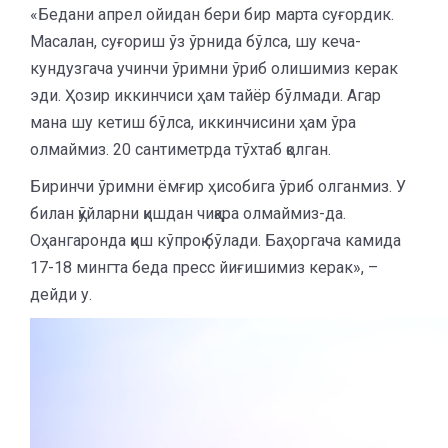
«Бедани апрел ойидан бери бир марта суғордик.
Масалан, суғориш ўз ўрнида бўлса, шу кеча-
кундузгача учинчи ўримни ўриб олишимиз керак
эди. Ҳозир иккинчиси ҳам тайёр бўлмади. Агар
мана шу кетиш бўлса, иккинчисини ҳам ўра
олмаймиз. 20 сантиметрда тўхтаб қолган.
Биринчи ўримни ёмғир ҳисобига ўриб олганмиз. У
билан қўйларни қишдан чиқара олмаймиз-да.
Оҳангаронда қиш кўпроқ бўлади. Баҳоргача камида
17-18 мингта беда пресс йиғишимиз керак», –
дейди у.