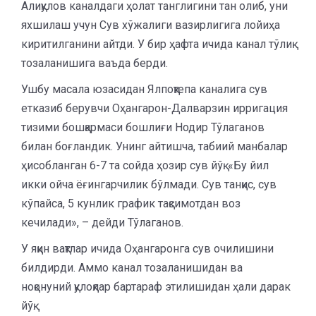
Алиқулов каналдаги ҳолат танглигини тан олиб, уни
яхшилаш учун Сув хўжалиги вазирлигига лойиҳа
киритилганини айтди. У бир ҳафта ичида канал тўлиқ
тозаланишига ваъда берди.
Ушбу масала юзасидан Ялпоқтепа каналига сув
етказиб берувчи Оҳангарон-Далварзин ирригация
тизими бошқармаси бошлиғи Нодир Тўлаганов
билан боғландик. Унинг айтишча, табиий манбалар
ҳисобланган 6-7 та сойда ҳозир сув йўқ. «Бу йил
икки ойча ёғингарчилик бўлмади. Сув танқис, сув
кўпайса, 5 кунлик график тақсимотдан воз
кечилади», – дейди Тўлаганов.
У яқин вақтлар ичида Оҳангаронга сув очилишини
билдирди. Аммо канал тозаланишидан ва
ноқонуний қулоқлар бартараф этилишидан ҳали дарак
йўқ.