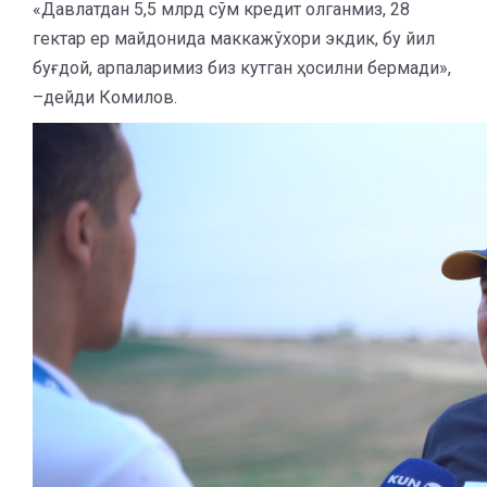
«Давлатдан 5,5 млрд сўм кредит олганмиз, 28
гектар ер майдонида маккажўхори экдик, бу йил
буғдой, арпаларимиз биз кутган ҳосилни бермади»,
–дейди Комилов.