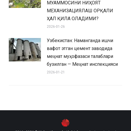
МУАММОСИНИ НИҲОЯТ
МЕХАНИЗАЦИЯЛАШ ОРҚАЛИ
ҲАЛ ҚИЛА ОЛАДИМИ?
2026-01-26
Узбекистан: Наманганда ишчи
вафот этган цемент заводида
меҳнат муҳофазаси талаблари
бузилган — Меҳнат инспекцияси
2026-01-21