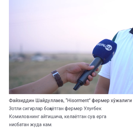
Файзиддин Шайдуллаев, “Hisorment” фермер хўжалиги
Зотли сигирлар боқаётган фермер Улуғбек
Комиловнинг айтишича, келаётган сув ерга
нисбатан жуда кам.