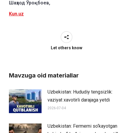
Шаҳзод Ўроқбоев,
Kun.uz
Let others know
Mavzuga oid materiallar
Uzbekistan: Hududiy tengsizlik:
vaziyat xavotirli darajaga yetdi
2026-07-04
Uzbekistan: Fermerni so‘kayotgan