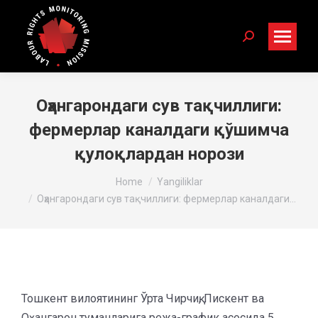
Search:
Оҳангарондаги сув тақчиллиги:
фермерлар каналдаги қўшимча
қулоқлардан норози
You are here:
Home
Yangiliklar
Оҳангарондаги сув тақчиллиги: фермерлар каналдаги…
Тошкент вилоятининг Ўрта Чирчиқ, Пискент ва
Оҳангарон туманларига режа-график асосида 5