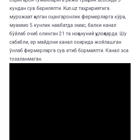
кундан сув бериляпти. Kun.uz таҳририятига
мурожаат қилган оҳангаронлик фермерларга кўра,
муаммо 5 кунлик навбатда эмас, балки канал
бўйлаб очиб олинган 21 та ноқонуний қулоқларда. Шу
сабабли, ер майдони канал охирида жойлашган
ўнлаб фермерларга сув етиб бормаяпти. Канал эса
тозаланмаган.