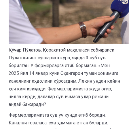
Қўчқор Пўлатов, Қорахитой маҳалласи собиқ раиси
Пўлатовнинг сўзларига кўра, яқинда 3 куб сув
берилган. У фермерларга етиб бормаган. «Мен
2025 йил 14 январ куни Оҳангарон туман ҳокимига
каналнинг аҳволини кўрсатдим. Лекин ундан кейин
ҳеч ким қизиқмади. Фермерларимизга жуда оғир,
чилла кирди, далалар сув ичмаса улар режани
қандай бажаради?
Фермерларимизга сув уч кунда етиб боради.
Канални тозаласа, сув ҳаммага етган бўларди.