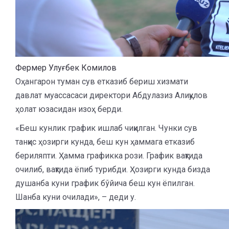
Фермер Улуғбек Комилов
Оҳангарон туман сув етказиб бериш хизмати
давлат муассасаси директори Абдулазиз Алиқулов
ҳолат юзасидан изоҳ берди.
«Беш кунлик график ишлаб чиқилган. Чунки сув
танқис ҳозирги кунда, беш кун ҳаммага етказиб
бериляпти. Ҳамма графикка рози. График вақтида
очилиб, вақтида ёпиб турибди. Ҳозирги кунда бизда
душанба куни график бўйича беш кун ёпилган.
Шанба куни очилади», – деди у.