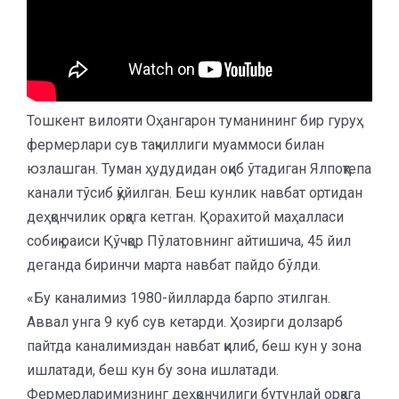
Тошкент вилояти Оҳангарон туманининг бир гуруҳ
фермерлари сув тақчиллиги муаммоси билан
юзлашган. Туман ҳудудидан оқиб ўтадиган Ялпоқтепа
канали тўсиб қўйилган. Беш кунлик навбат ортидан
деҳқончилик орқага кетган. Қорахитой маҳалласи
собиқ раиси Қўчқор Пўлатовнинг айтишича, 45 йил
деганда биринчи марта навбат пайдо бўлди.
«Бу каналимиз 1980-йилларда барпо этилган.
Аввал унга 9 куб сув кетарди. Ҳозирги долзарб
пайтда каналимиздан навбат қилиб, беш кун у зона
ишлатади, беш кун бу зона ишлатади.
Фермерларимизнинг деҳқончилиги бутунлай орқага