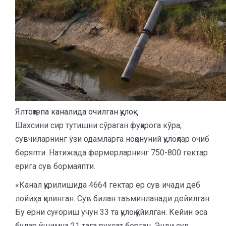
Ялтоқтепа каналида очилган қулоқ
Шахсини сир тутишни сўраган фуқарога кўра,
сувчиларнинг ўзи одамларга ноқонуний қулоқлар очиб
беряпти. Натижада фермерларнинг 750-800 гектар
ерига сув бормаяпти.
«Канал қурилишида 4664 гектар ер сув ичади деб
лойиҳа қилинган. Сув билан таъминланади дейилган.
Бу ерни суғориш учун 33 та қулоқ қўйилган. Кейин эса
булар қўшимча 21 тага рухсат берган. Энди сув