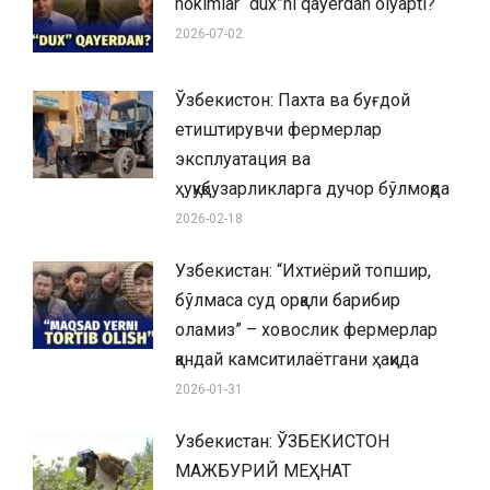
hokimlar “dux”ni qayerdan olyapti?
2026-07-02
Ўзбекистон: Пахта ва буғдой
етиштирувчи фермерлар
эксплуатация ва
ҳуқуқбузарликларга дучор бўлмоқда
2026-02-18
Узбекистан: “Ихтиёрий топшир,
бўлмаса суд орқали барибир
оламиз” – ховослик фермерлар
қандай камситилаётгани ҳақида
2026-01-31
Узбекистан: ЎЗБЕКИСТОН
МАЖБУРИЙ МЕҲНАТ