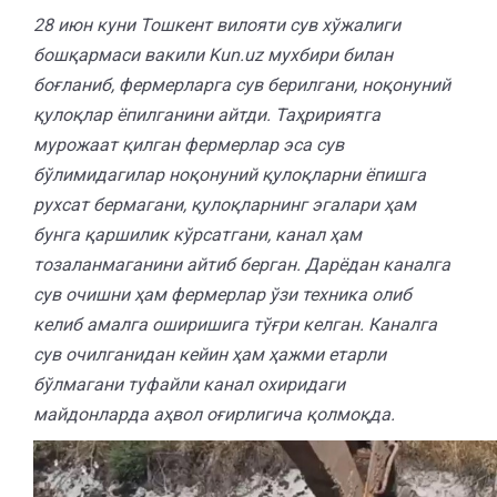
28 июн куни Тошкент вилояти сув хўжалиги
бошқармаси вакили Kun.uz мухбири билан
боғланиб, фермерларга сув берилгани, ноқонуний
қулоқлар ёпилганини айтди. Таҳририятга
мурожаат қилган фермерлар эса сув
бўлимидагилар ноқонуний қулоқларни ёпишга
рухсат бермагани, қулоқларнинг эгалари ҳам
бунга қаршилик кўрсатгани, канал ҳам
тозаланмаганини айтиб берган. Дарёдан каналга
сув очишни ҳам фермерлар ўзи техника олиб
келиб амалга оширишига тўғри келган. Каналга
сув очилганидан кейин ҳам ҳажми етарли
бўлмагани туфайли канал охиридаги
майдонларда аҳвол оғирлигича қолмоқда.