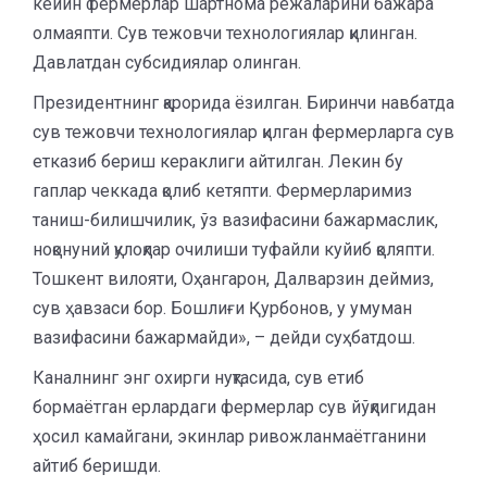
кейин фермерлар шартнома режаларини бажара
олмаяпти. Сув тежовчи технологиялар қилинган.
Давлатдан субсидиялар олинган.
Президентнинг қарорида ёзилган. Биринчи навбатда
сув тежовчи технологиялар қилган фермерларга сув
етказиб бериш кераклиги айтилган. Лекин бу
гаплар чеккада қолиб кетяпти. Фермерларимиз
таниш-билишчилик, ўз вазифасини бажармаслик,
ноқонуний қулоқлар очилиши туфайли куйиб қоляпти.
Тошкент вилояти, Оҳангарон, Далварзин деймиз,
сув ҳавзаси бор. Бошлиғи Қурбонов, у умуман
вазифасини бажармайди», – дейди суҳбатдош.
Каналнинг энг охирги нуқтасида, сув етиб
бормаётган ерлардаги фермерлар сув йўқлигидан
ҳосил камайгани, экинлар ривожланмаётганини
айтиб беришди.