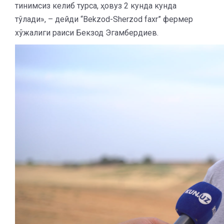
тинимсиз келиб турса, ҳовуз 2 кунда кунда
тўлади», – дейди “Bekzod-Sherzod faxr” фермер
хўжалиги раиси Бекзод Эгамбердиев.