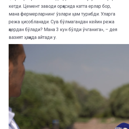
кетди. Цемент заводи орқасида катта ерлар бор,
мана фермерларнинг ўзлари ҳам турибди. Уларга
режа ҳисобланади. Сув бўлмагандан кейин режа
қаердан бўлади? Мана 3 кун бўлди ўчганига», – дея
вазият ҳақида айтади у.