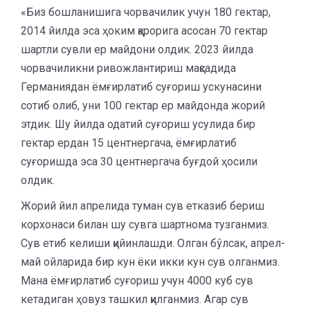
«Биз бошланишига чорвачилик учун 180 гектар,
2014 йилда эса ҳоким қарорига асосан 70 гектар
шартли сувли ер майдони олдик. 2023 йилда
чорвачиликни ривожлантириш мақсадида
Германиядан ёмғирлатиб суғориш ускунасини
сотиб олиб, уни 100 гектар ер майдонда жорий
этдик. Шу йилда одатий суғориш усулида бир
гектар ердан 15 центнергача, ёмғирлатиб
суғоришда эса 30 центнергача буғдой ҳосили
олдик.
Жорий йил апрелида туман сув етказиб бериш
корхонаси билан шу сувга шартнома тузганмиз.
Сув етиб келиши қийинлашди. Олган бўлсак, апрел-
май ойларида бир кун ёки икки кун сув олганмиз.
Мана ёмғирлатиб суғориш учун 4000 куб сув
кетадиган ҳовуз ташкил қилганмиз. Агар сув