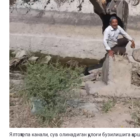
Ялтоқтепа канали, сув олинадиган қулоғи бузилишига қар