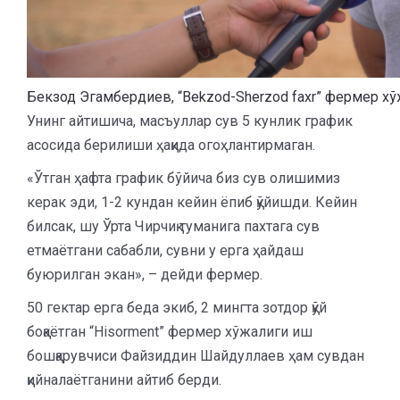
Бекзод Эгамбердиев, “Bekzod-Sherzod faxr” фермер хў
Унинг айтишича, масъуллар сув 5 кунлик график
асосида берилиши ҳақида огоҳлантирмаган.
«Ўтган ҳафта график бўйича биз сув олишимиз
керак эди, 1-2 кундан кейин ёпиб қўйишди. Кейин
билсак, шу Ўрта Чирчиқ туманига пахтага сув
етмаётгани сабабли, сувни у ерга ҳайдаш
буюрилган экан», – дейди фермер.
50 гектар ерга беда экиб, 2 мингта зотдор қўй
боқаётган “Hisorment” фермер хўжалиги иш
бошқарувчиси Файзиддин Шайдуллаев ҳам сувдан
қийналаётганини айтиб берди.