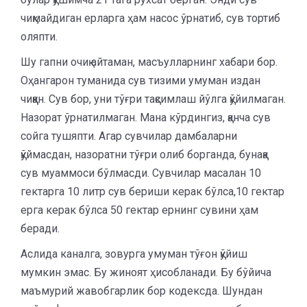
чиқмайдиган ерларга ҳам насос ўрнатиб, сув тортиб
оляпти.
Шу гапни очиқ айтаман, масъулларнинг хабари бор.
Оҳангарон туманида сув тизими умуман издан
чиққан. Сув бор, уни тўғри тақсимлаш йўлга қўйилмаган.
Назорат ўрнатилмаган. Мана кўрдингиз, қанча сув
сойга тушяпти. Агар сувчилар дамбаларни
қўймасдан, назоратни тўғри олиб борганда, бунақа
сув муаммоси бўлмасди. Сувчилар масалан 10
гектарга 10 литр сув бериши керак бўлса,10 гектар
ерга керак бўлса 50 гектар ернинг сувини ҳам
беради.
Аслида каналга, зовурга умуман тўғон қўйиш
мумкин эмас. Бу жиноят ҳисобланади. Бу бўйича
маъмурий жавобгарлик бор кодексда. Шундан