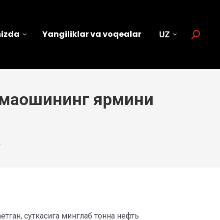
mizda
Yangiliklar va voqealar
UZ
Search:
и маошининг ярмини
…
ётган, суткасига минглаб тонна нефть