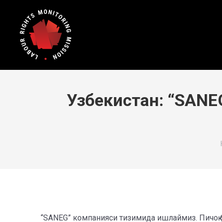
Узбекистан: “SANE
“SANEG” компанияси тизимида ишлаймиз. Пичоқ б