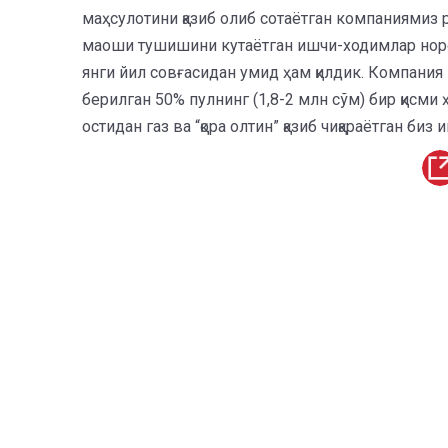
маҳсулотини қазиб олиб сотаётган компаниямиз 
маоши тушишини кутаётган ишчи-ходимлар норо
янги йил совғасидан умид ҳам қилдик. Компания
берилган 50% пулнинг (1,8-2 млн сўм) бир қис
остидан газ ва “қора олтин” қазиб чиқараётган 