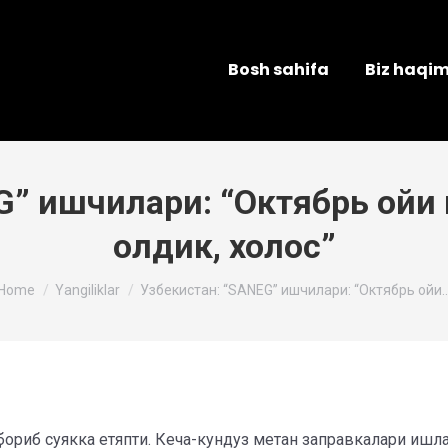
Bosh sahifa
Biz haqi
G” ишчилари: “Октябрь ой
олдик, холос”
You are here:
Home
Yangiliklar
Узбекистан: “SANEG” ишчилари: “Октябрь ойи
ориб суякка етяпти. Кеча-кундуз метан заправкалари ишла