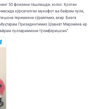
нинг 50 фоизини ташлашди, холос. Қолган
масида кўрсатилган мукофот ва байрам пули,
пешона теримизни сўраяпмиз, ахир. Бизга
к. Муҳтарам Президентимиз Шавкат Мирзиёев ер
 байрам пулларимизни тўлиқ беришсин”.