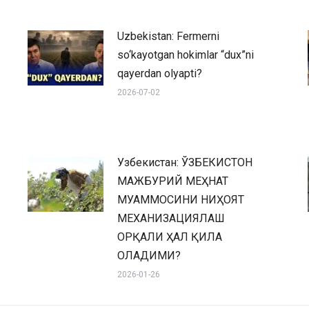
Uzbekistan: Fermerni
so‘kayotgan hokimlar “dux”ni
qayerdan olyapti?
2026-07-02
Узбекистан: ЎЗБЕКИСТОН
МАЖБУРИЙ МЕҲНАТ
МУАММОСИНИ НИҲОЯТ
МЕХАНИЗАЦИЯЛАШ
ОРҚАЛИ ҲАЛ ҚИЛА
ОЛАДИМИ?
2026-01-26