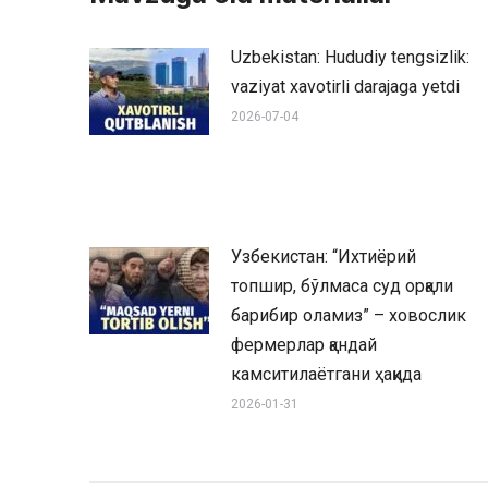
Uzbekistan: Hududiy tengsizlik:
vaziyat xavotirli darajaga yetdi
2026-07-04
Узбекистан: “Ихтиёрий
топшир, бўлмаса суд орқали
барибир оламиз” – ховослик
фермерлар қандай
камситилаётгани ҳақида
2026-01-31