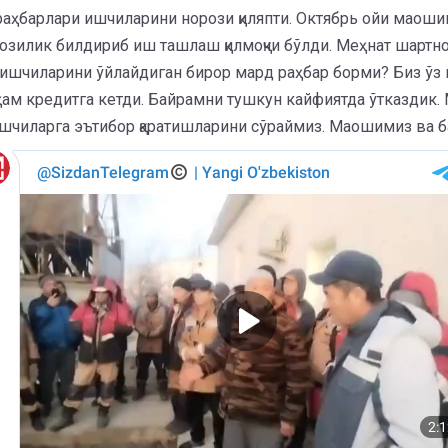
раҳбарлари ишчиларини норози қиляпти. Октябрь ойи маоши
зилик билдириб иш ташлаш қилмоқчи бўлди. Меҳнат шартно
 ишчиларини ўйлайдиган бирор мард раҳбар борми? Биз ўз 
ми ҳам кредитга кетди. Байрамни тушкун кайфиятда ўтказди
биз ишчиларга эътибор қаратишларини сўраймиз. Маошимиз ва