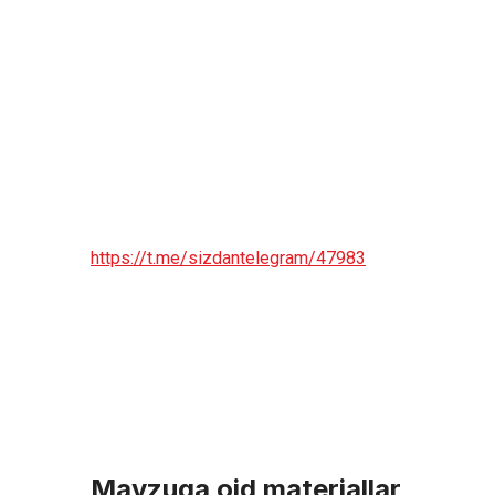
https://t.me/sizdantelegram/47983
Mavzuga oid materiallar