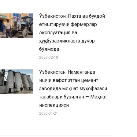
Ўзбекистон: Пахта ва буғдой
етиштирувчи фермерлар
эксплуатация ва
ҳуқуқбузарликларга дучор
бўлмоқда
2026-02-18
Узбекистан: Наманганда
ишчи вафот этган цемент
заводида меҳнат муҳофазаси
талаблари бузилган — Меҳнат
инспекцияси
2026-01-21