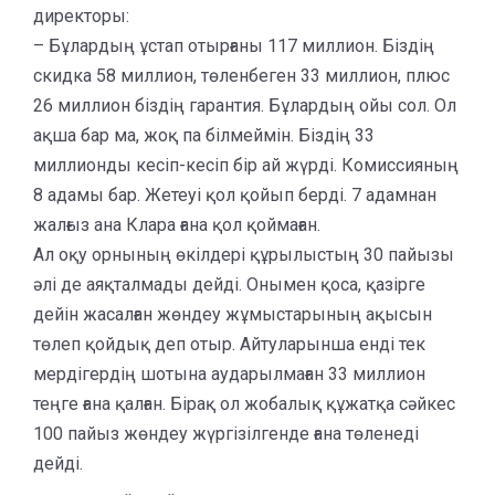
директоры:
– Бұлардың ұстап отырғаны 117 миллион. Біздің
скидка 58 миллион, төленбеген 33 миллион, плюс
26 миллион біздің гарантия. Бұлардың ойы сол. Ол
ақша бар ма, жоқ па білмеймін. Біздің 33
миллионды кесіп-кесіп бір ай жүрді. Комиссияның
8 адамы бар. Жетеуі қол қойып берді. 7 адамнан
жалғыз ана Клара ғана қол қоймаған.
Ал оқу орнының өкілдері құрылыстың 30 пайызы
әлі де аяқталмады дейді. Онымен қоса, қазірге
дейін жасалған жөндеу жұмыстарының ақысын
төлеп қойдық деп отыр. Айтуларынша енді тек
мердігердің шотына аударылмаған 33 миллион
теңге ғана қалған. Бірақ ол жобалық құжатқа сәйкес
100 пайыз жөндеу жүргізілгенде ғана төленеді
дейді.