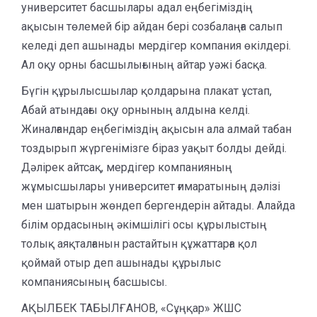
университет басшылары адал еңбегіміздің
ақысын төлемей бір айдан бері созбалаңға салып
келеді деп ашынады мердігер компания өкілдері.
Ал оқу орны басшылығының айтар уәжі басқа.
Бүгін құрылысшылар қолдарына плакат ұстап,
Абай атындағы оқу орнының алдына келді.
Жиналғандар еңбегіміздің ақысын ала алмай табан
тоздырып жүргенімізге біраз уақыт болды дейді.
Дәлірек айтсақ, мердігер компанияның
жұмысшылары университет ғимаратының дәлізі
мен шатырын жөндеп бергендерін айтады. Алайда
білім ордасының әкімшілігі осы құрылыстың
толық аяқталғанын растайтын құжаттарға қол
қоймай отыр деп ашынады құрылыс
компаниясының басшысы.
АҚЫЛБЕК ТАБЫЛҒАНОВ, «Сұңқар» ЖШС