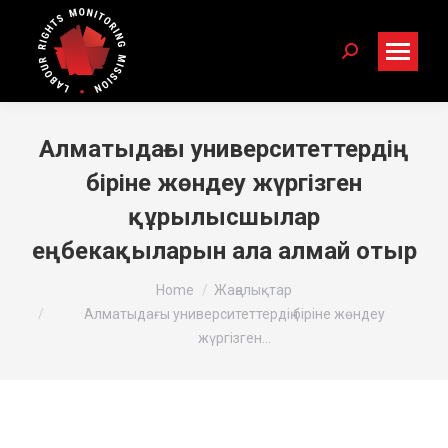
Search:
Алматыдағы университеттердің
біріне жөндеу жүргізген
құрылысшылар
еңбекақыларын ала алмай отыр
You are here:
Home
Жаңалықтар
Алматыдағы университеттердің біріне жөндеу
жүргізген…