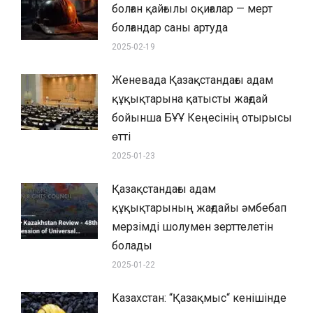
болған қайғылы оқиғалар — мерт
болғандар саны артуда
2025-02-19
Женевада Қазақстандағы адам
құқықтарына қатысты жағдай
бойынша БҰҰ Кеңесінің отырысы
өтті
2025-01-23
Қазақстандағы адам
құқықтарының жағдайы әмбебап
мерзімді шолумен зерттелетін
болады
2025-01-22
Казахстан: “Қазақмыс“ кенішінде