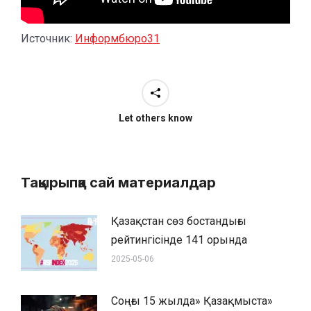
Источник:
Информбюро31
Let others know
Тақырыпқа сай материалдар
Қазақстан сөз бостандығы
рейтингісінде 141 орында
2025-05-06
Соңғы 15 жылда» Қазақмыста»