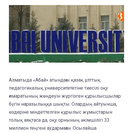
Алматыда «Абай» атындағы қазақ ұлттық
педагогикалық университететіне тиесілі оқу
ғимаратының жөндеуін жүргізген құрылысшылар
бүгін наразылыққа шықты. Олардың айтуынша,
өздеріне міндеттелген құрылыс жұмыстарын
толық аяқтаса да, оқу орнының әкімшілігі 33
миллион теңгені аудармаған. Осылайша