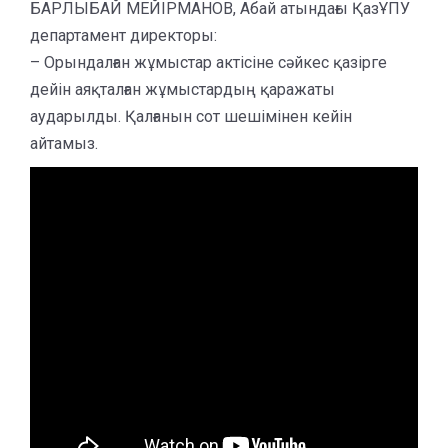
БАРЛЫБАЙ МЕЙІРМАНОВ, Абай атындағы ҚазҰПУ
департамент директоры:
– Орындалған жұмыстар актісіне сәйкес қазірге
дейін аяқталған жұмыстардың қаражаты
аударылды. Қалғанын сот шешімінен кейін
айтамыз.