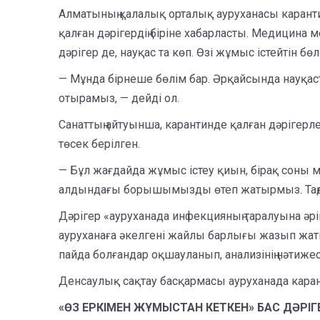
Алматының қалалық орталық ауруханасы карантин
қалған дәрігердің біріне хабарласты. Медицина 
дәрігер де, науқас та көп. Өзі жұмыс істейтін б
— Мұнда бірнеше бөлім бар. Әрқайсында науқа
отырамыз, — дейді ол.
Санаттың айтуынша, карантинде қалған дәрігерле
төсек берілген.
— Бұл жағдайда жұмыс істеу қиын, бірақ соны м
алдындағы борышымызды өтеп жатырмыз. Таңда
Дәрігер «ауруханада инфекцияның таралуына әріп
ауруханаға әкелгені жайлы барлығы жазып жаты
пайда болғандар оқшауланып, анализінің нәтиж
Денсаулық сақтау басқармасы ауруханада каран
«ӨЗ ЕРКІМЕН ЖҰМЫСТАН КЕТКЕН» БАС ДӘРІГЕ