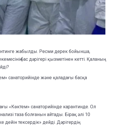
рантинге жабылды. Ресми дерек бойынша,
есінің бас дәрігері қызметінен кетті. Қаланың
ейді?
тем» санаторийінде және қаладағы басқа
ағы «Көктем» санаторийінде карантинде. Ол
ализі таза болғанын айтады. Бірақ әлі 10
дейін тексердік» дейді. Дәрігердің