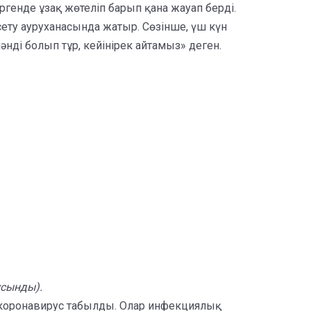
ргенде ұзақ жөтеліп барып қана жауап берді.
сету ауруханасында жатыр. Сөзінше, үш күн
әнді болып тұр, кейінірек айтамыз» деген.
ұсынды).
 коронавирус табылды. Олар инфекциялық