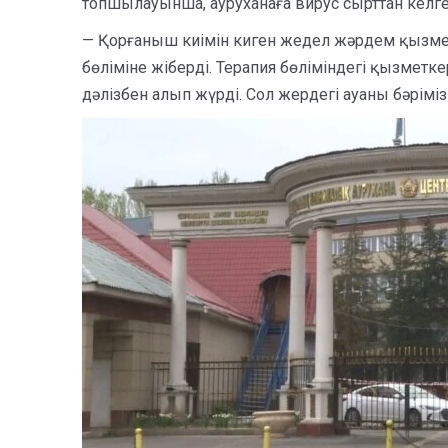
топшылауынша, ауруханаға вирус сырттан келге
— Қорғаныш киімін киген жедел жәрдем қызмет
бөліміне жіберді. Терапия бөліміндегі қызметк
дәлізбен алып жүрді. Сол жердегі ауаны бәріміз