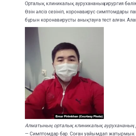
Орталық клиникалық аурухананың хирургия бөлім
Өзін әлсіз сезініп, коронавирус симптомдары п
бұрын коронавирусты анықтауға тест алған. Алай
Алматының орталық клиникалық аурухананың рез
— Симптомдар бар. Соған уайымдап жатырмын. 