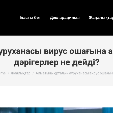
Басты бет
Декларациясы
Жаңалықтар
уруханасы вирус ошағына а
дәрігерлер не дейді?
u are here:
ome
Жаңалықтар
Алматының орталық ауруханасы вирус ошағы