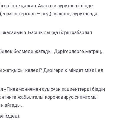
гер іште қалған. Азаттық аурухана ішінде
есімі өзгертілді — ред) сөзінше, ауруханада
ын жасаймыз. Басшылыққа бәрін хабарлап
н бөлек бөлмеде жатады. Дәрігерлерге матрац,
 жатқысы келеді? Дәрігерлік міндетімізді, ел
 Ол «Пневмониямен ауырған пациенттерді біздің
карантинге жабылғалы коронавирус сипмтомы
ын айтады.
әлімдеді.