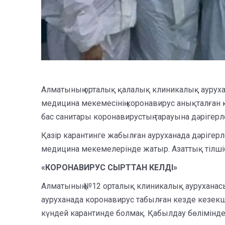
Алматының орталық қалалық клиникалық ауруха
медицина мекемесінің коронавирус анықталған қ
бас санитары коронавирустың тарауына дәрігерлерд
Қазір карантинге жабылған ауруханада дәрігерл
медицина мекемелерінде жатыр. Азаттық тілшісі
«КОРОНАВИРУС СЫРТТАН КЕЛДІ»
Алматының №12 орталық клиникалық ауруханасын
ауруханада коронавирус табылған кезде кезекші
күндей карантинде болмақ. Қабылдау бөлімінде 