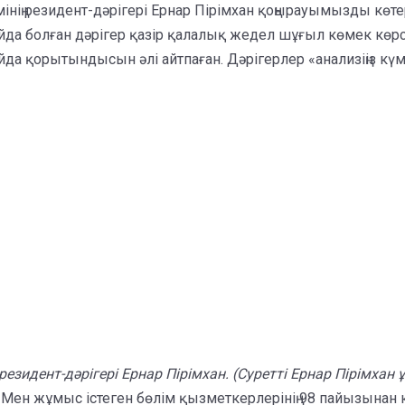
інің резидент-дәрігері Ернар Пірімхан қоңырауымызды көте
айда болған дәрігер қазір қалалық жедел шұғыл көмек көр
да қорытындысын әлі айтпаған. Дәрігерлер «анализіңіз күм
идент-дәрігері Ернар Пірімхан. (Суретті Ернар Пірімхан 
Мен жұмыс істеген бөлім қызметкерлерінің 98 пайызынан