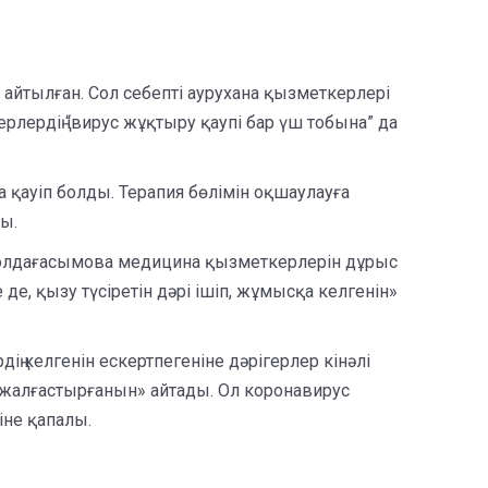
п айтылған. Сол себепті аурухана қызметкерлері
лердің “вирус жұқтыру қаупі бар үш тобына” да
ра қауіп болды. Терапия бөлімін оқшаулауға
лы.
 Молдағасымова медицина қызметкерлерін дұрыс
де, қызу түсіретін дәрі ішіп, жұмысқа келгенін»
ң келгенін ескертпегеніне дәрігерлер кінәлі
н жалғастырғанын» айтады. Ол коронавирус
іне қапалы.