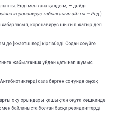
талыпты. Енді мен ғана қалдым, — дейді
лизінен коронавирус табылғанын айтты — Ред.
).
тері хабарласып, коронавирус шығып жатыр деп
де [күзетшілер] кіргізбеді. Содан соң үйге
антинге жабылғанша үйден қатынап жұмыс
нтибиотиктерді сала берген соң түнде оң жақ
 Жоғарғы оқу орындары қашықтан оқуға көшкенде
рмен байланыста болған басқа резиденттерді