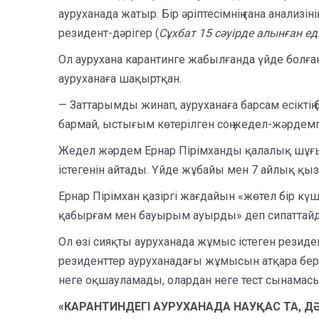
ауруханада жатыр. Бір әріптесімнің ғана анализі
резидент-дәрігер (
Сұхбат 15 сәуірде алынған е
Ол аурухана карантинге жабылғанда үйде болған.
ауруханаға шақыртқан.
— Заттарымды жинап, ауруханаға барсам есіктің б
бармай, ыстығым көтерілген соң жедел-жәрдемге
Жедел жәрдем Ернар Пірімханды қалалық шұғыл
істегенін айтады. Үйде жұбайы мен 7 айлық қы
Ернар Пірімхан қазіргі жағдайын «жөтел бір күш
қабырғам мен бауырым ауырды» деп сипаттай
Ол өзі сияқты ауруханада жұмыс істеген резиде
резиденттер ауруханадағы жұмысын атқара берге
неге оқшауламады, олардан неге тест сынама
«КАРАНТИНДЕГІ АУРУХАНАДА НАУҚАС ТА, ДӘ