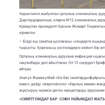
Карантинге жабылған орталық клиникалық аурух
Дәрігердің сөзінше, оларға №12 клиникалық ауру
Қазақстан президенті Қасым-Жомарт Тоқаевтың 
кірмеген.
— Бізді еш санатқа қоспағаны «сендерге ешқанда
тырысты. Қорғаныш костюмдерін кейінгі бір апта
Орталық клиникалық аурухана инфекция ошағын
сақтанбады деп айыптаған. Ол 13 сәуірдегі бриф
айтқан.
Әзигүл Жұмакүлбай «біз бас санитардың бұйрығы
емес» дейді. невропатолог «барлық маман жағд
жұқтыруы мүмкін деген науқастарды ауруханаға
«CИМПТОМДАР БАР. СОҒАН УАЙЫМДАП ЖАТ