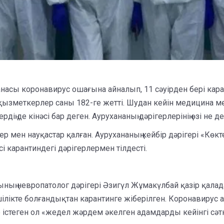
насы коронавирус ошағына айналып, 11 сәуірден бері ка
ызметкерлер саны 182-ге жетті. Шудан кейін медицина мекем
ің де кінәсі бар деген. Аурухананың дәрігерлерінің өзі не д
ер мен науқастар қалған. Аурухананың кейбір дәрігері «Көк
 карантиндегі дәрігерлермен тілдесті.
ың невропатолог дәрігері Әзигүл Жұмакүлбай қазір қалад
лікте болғандықтан карантинге жіберілген. Коронавирус ан
істеген ол «жедел жәрдем әкелген адамдарды кейінгі сәтке 