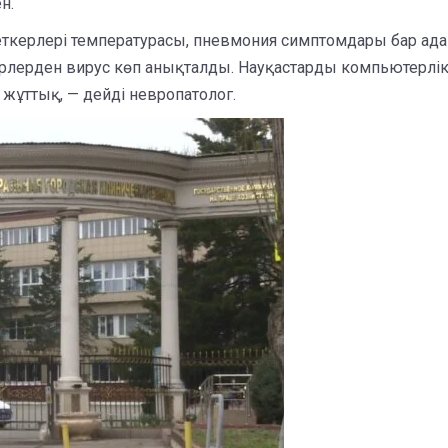
н.
керлері температурасы, пневмония симптомдары бар ада
ерлерден вирус көп анықталды. Науқастарды компьютерлік т
 жұттық, — дейді невропатолог.