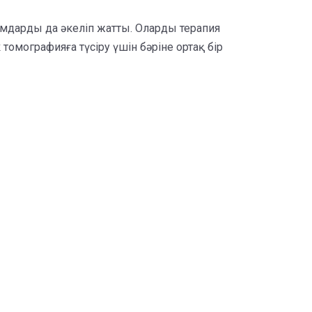
мдарды да әкеліп жатты. Оларды терапия
омографияға түсіру үшін бәріне ортақ бір