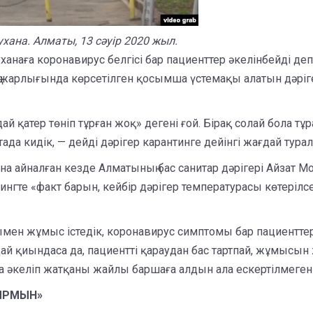
ана. Алматы, 13 сәуір 2020 жыл.
ханаға коронавирус белгісі бар пациенттер әкелінбейді де
жарлығында көрсетілген қосымша үстемақы алатын дәрігер
й қатер төніп тұрған жоқ» дегені ғой. Бірақ солай бола тұ
да кидік, — дейді дәрігер карантинге дейінгі жағдай тура
а айналған кезде Алматының бас санитар дәрігері Айзат
ингте «факт барын, кейбір дәрігер температурасы көтерілсе 
мен жұмыс істедік, коронавирус симптомы бар пациенттерді
ай қиындаса да, пациентті қараудан бас тартпай, жұмысы
 әкеліп жатқаны жайлы баршаға алдын ала ескертілмеген
ЫРМЫН»