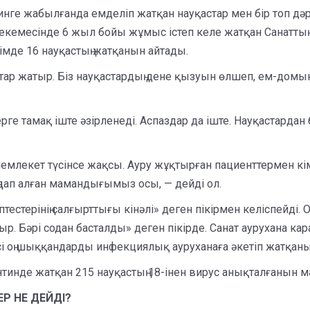
ге жабылғанда емделіп жатқан науқастар мен бір топ дәрі
мекемесінде 6 жыл бойы жұмыс істеп келе жатқан Санаттың (
өлімде 16 науқастың жатқанын айтады.
стар жатыр. Біз науқастардың дене қызуын өлшеп, ем-дом
рге тамақ іште әзірленеді. Аспаздар да іште. Науқастарда
емлекет түсінсе жақсы. Ауру жұқтырған пациенттермен кім
п алған мамандығымыз осы, — дейді ол.
тестерінің салғырттығы кінәлі» деген пікірмен келіспейді.
р. Бәрі содан басталды» деген пікірде. Санат аурухана 
есі оң шыққандарды инфекциялық ауруханаға әкетіп жатқан
тинде жатқан 215 науқастың 18-інен вирус анықталғанын м
Р НЕ ДЕЙДІ?