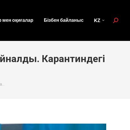
 мен оқиғалар
Бізбен байланыс
KZ
Search:
йналды. Карантиндегі
на…