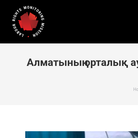
Алматының орталық а
Yo
H