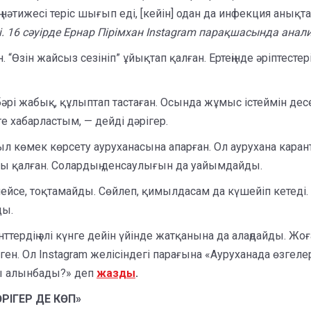
нің нәтижесі теріс шығып еді, [кейін] одан да инфекция анық
ді. 16 сәуірде Ернар Пірімхан Instagram парақшасында ана
 “Өзін жайсыз сезініп” ұйықтап қалған. Ертеңінде әріптес
әрі жабық, құлыптап тастаған. Осында жұмыс істеймін десем 
 хабарластым, — дейді дәрігер.
 көмек көрсету ауруханасына апарған. Ол аурухана кар
зы қалған. Солардың денсаулығын да уайымдайды.
ейсе, тоқтамайды. Сөйлеп, қимылдасам да күшейіп кетеді. А
ды.
нттердің әлі күнге дейін үйінде жатқанына да алаңдайды.
н. Ол Instagram желісіндегі парағына «Ауруханада өзгеле
сы алынбады?» деп
жазды
.
РІГЕР ДЕ КӨП»