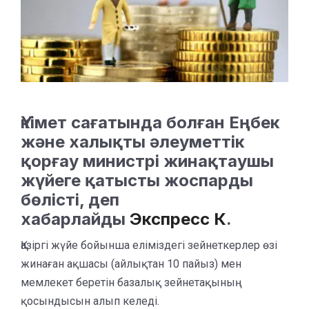
Үкімет сағатында болған Еңбек
және халықты әлеуметтік
қорғау министрі жинақтаушы
жүйеге қатысты жоспарды
бөлісті, деп
хабарлайды
Экспресс К
.
Қазіргі жүйе бойынша еліміздегі зейнеткерлер өзі
жинаған ақшасы (айлықтан 10 пайыз) мен
мемлекет беретін базалық зейнетақының
қосындысын алып келеді.