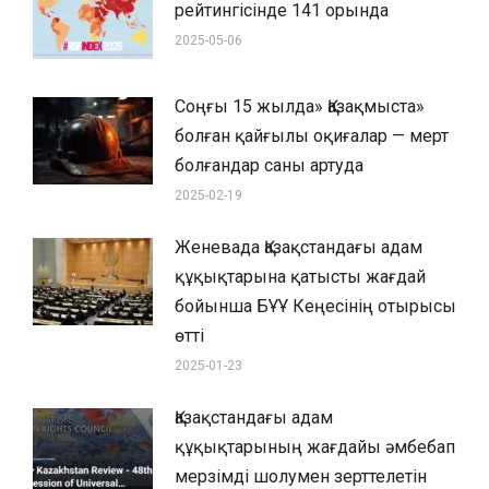
рейтингісінде 141 орында
2025-05-06
Соңғы 15 жылда» Қазақмыста»
болған қайғылы оқиғалар — мерт
болғандар саны артуда
2025-02-19
Женевада Қазақстандағы адам
құқықтарына қатысты жағдай
бойынша БҰҰ Кеңесінің отырысы
өтті
2025-01-23
Қазақстандағы адам
құқықтарының жағдайы әмбебап
мерзімді шолумен зерттелетін