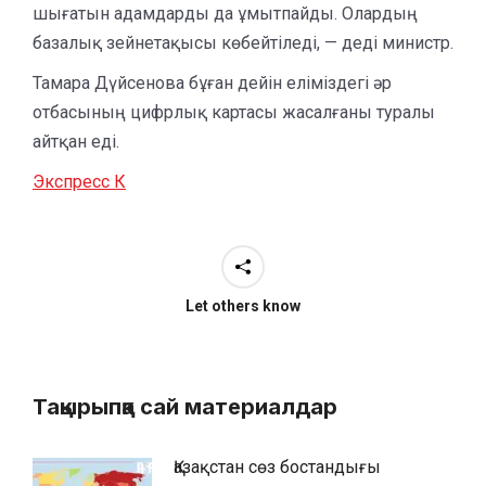
шығатын адамдарды да ұмытпайды. Олардың
базалық зейнетақысы көбейтіледі, — деді министр.
Тамара Дүйсенова бұған дейін еліміздегі әр
отбасының цифрлық картасы жасалғаны туралы
айтқан еді.
Экспресс К
Let others know
Тақырыпқа сай материалдар
Қазақстан сөз бостандығы