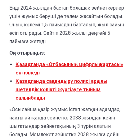
Енді 2024 жылдан бастап болашақ зейнеткерлер
үшін жұмыс беруші де төлем жасайтын болады.
Оның көлемі 1,5 пайыздан басталып, жыл сайын
өсіп отырады. Сөйтіп 2028 жылы деңгейі 5
пайызға жетеді.
Оқи отырыңыз:
Қазақстанда «Отбасының цифрлық картасы»
енгізіледі
Қазақстанда сақтандыру полисі арқылы
шетелдік көлікті жүргізуге тыйым
салынбақшы
«Осылайша қазір жұмыс істеп жатқан адамдар,
нақты айтқанда зейнетке 2038 жылдан кейін
шығатындар зейнетақының 3 түрін алатын
болады. Мемлекет зейнетке 2038 жылға дейін