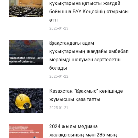
құқықтарына қатысты жағдай
бойынша БҰҰ Кеңесінің отырысы
өтті
2025-01-23
Қазақстандағы адам
құқықтарының жағдайы әмбебап
мерзімді шолумен зерттелетін
болады
2025-01-22
Казахстан: “Қазақмыс“ кенішінде
жұмысшы қаза тапты
2025-01-21
2024 жылы медиана
жалақысының мәні 285 мың