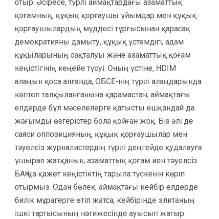
отыр. Әсіресе, түрлі аймақтардағы азаматтық
қоғамның, құқық қорғаушы ұйымдар мен құқық
қорғаушылардың мүддесі тұрғысынан қарасақ:
демократияны дамыту, құқық үстемдігі, адам
құқыларының сақталуы және азаматтық қоғам
кеңістігінің кеңейе түсуі. Оның үстіне, HDIM
алаңын қоса алғанда, ОБСЕ-нің түрлі алаңдарында
көптеп талқыланғанына қарамастан, аймақтағы
елдерде бұл мәселелерге қатысты ешқандай да
жағымды өзгерістер бола қойған жоқ. Біз әлі де
саяси оппозицияның, құқық қорғаушылар мен
тәуелсіз журналистердің түрлі деңгейде қудалауға
ұшырап жатқанын, азаматтық қоғам иен тәуелсіз
БАҚ-қа қажет кеңістіктің тарыла түскенін көріп
отырмыз. Одан бөлек, аймақтағы кейбір елдерде
билік мұрагерге өтіп жатса, кейбірінде элитаның
ішкі тартысының нәтижесінде ауысып жатыр.