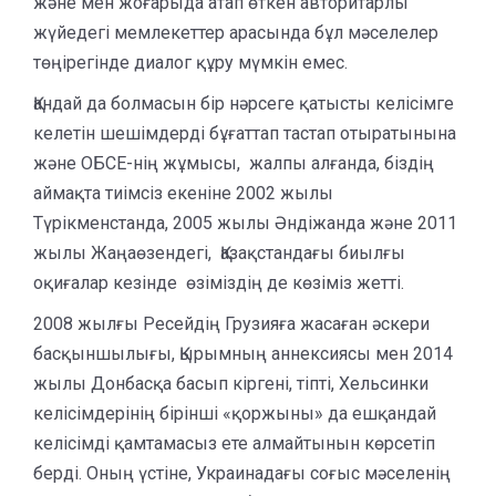
және мен жоғарыда атап өткен авторитарлы
жүйедегі мемлекеттер арасында бұл мәселелер
төңірегінде диалог құру мүмкін емес.
Қандай да болмасын бір нәрсеге қатысты келісімге
келетін шешімдерді бұғаттап тастап отыратынына
және ОБСЕ-нің жұмысы, жалпы алғанда, біздің
аймақта тиімсіз екеніне 2002 жылы
Түрікменстанда, 2005 жылы Әндіжанда және 2011
жылы Жаңаөзендегі, Қазақстандағы биылғы
оқиғалар кезінде өзіміздің де көзіміз жетті.
2008 жылғы Ресейдің Грузияға жасаған әскери
басқыншылығы, Қырымның аннексиясы мен 2014
жылы Донбасқа басып кіргені, тіпті, Хельсинки
келісімдерінің бірінші «қоржыны» да ешқандай
келісімді қамтамасыз ете алмайтынын көрсетіп
берді. Оның үстіне, Украинадағы соғыс мәселенің