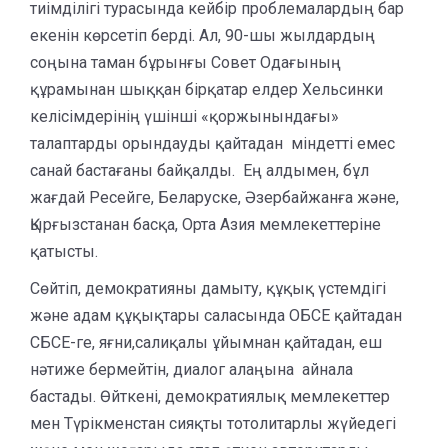
тиімділігі турасында кейбір проблемалардың бар
екенін көрсетіп берді. Ал, 90-шы жылдардың
соңына таман бұрынғы Совет Одағының
құрамынан шыққан бірқатар елдер Хельсинки
келісімдерінің үшінші «қоржынындағы»
талаптарды орындауды қайтадан міндетті емес
санай бастағаны байқалды. Ең алдымен, бұл
жағдай Ресейге, Беларуске, Әзербайжанға және,
Қырғызстанан басқа, Орта Азия мемлекеттеріне
қатысты.
Сөйтіп, демократияны дамыту, құқық үстемдігі
және адам құқықтары саласында ОБСЕ қайтадан
СБСЕ-ге, яғни,салиқалы ұйымнан қайтадан, еш
нәтиже бермейтін, диалог алаңына айнала
бастады. Өйткені, демократиялық мемлекеттер
мен Түрікменстан сияқты тотолитарлы жүйедегі