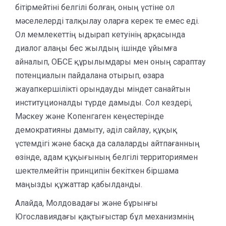
бітірмейтіні белгілі болған, оның үстіне ол
мәселелерді талқылау оларға керек те емес еді.
Ол мемлекеттің ыдырап кетуінің арқасында
диалог алаңы бес жылдың ішінде ұйымға
айналып, ОБСЕ құрылымдары мен оның сараптау
потенциалын пайдалана отырып, өзара
жауапкершілікті орындауды міндет санайтын
институционалды түрде дамыды. Сол кездері,
Мәскеу және Копенгаген кеңестерінде
демократияны дамыту, әділ сайлау, құқық
үстемдігі және басқа да салаларды айтпағанның
өзінде, адам құқығының белгілі территориямен
шектелмейтін принципін бекіткен біршама
маңызды құжаттар қабылданды.
Алайда, Молдовадағы және бұрынғы
Югославиядағы қақтығыстар бұл механизмнің