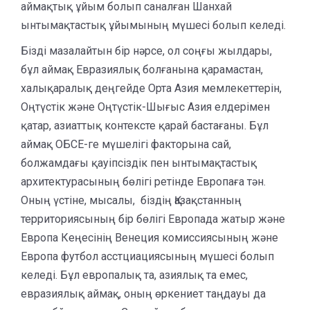
аймақтық ұйым болып саналған Шанхай
ынтымақтастық ұйымының мүшесі болып келеді.
Бізді мазалайтын бір нәрсе, ол соңғы жылдары,
бұл аймақ Евразиялық болғанына қарамастан,
халықаралық деңгейде Орта Азия мемлекеттерін,
Оңтүстік және Оңтүстік-Шығыс Азия елдерімен
қатар, азиаттық контексте қарай бастағаны. Бұл
аймақ ОБСЕ-ге мүшелігі факторына сай,
болжамдағы қауіпсіздік пен ынтымақтастық
архитектурасының бөлігі ретінде Европаға тән.
Оның үстіне, мысалы, біздің Қазақстанның
территориясының бір бөлігі Европада жатыр және
Европа Кеңесінің Венеция комиссиясының және
Европа футбол асстциациясының мүшесі болып
келеді. Бұл европалық та, азиялық та емес,
евразиялық аймақ, оның өркениет таңдауы да