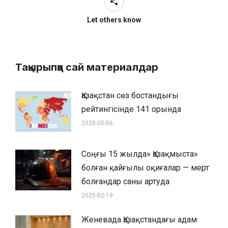
Let others know
Тақырыпқа сай материалдар
Қазақстан сөз бостандығы
рейтингісінде 141 орында
2025-05-06
Соңғы 15 жылда» Қазақмыста»
болған қайғылы оқиғалар — мерт
болғандар саны артуда
2025-02-19
Женевада Қазақстандағы адам