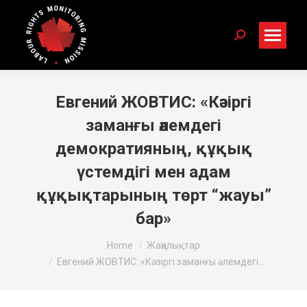
Search:
Евгений ЖОВТИС: «Кәзіргі
заманғы әлемдегі
демократияның, құқық
үстемдігі мен адам
құқықтарының төрт “жауы”
бар»
You are here:
Home
Жаңалықтар
Евгений ЖОВТИС: «Кәзіргі заманғы әлемдегі…