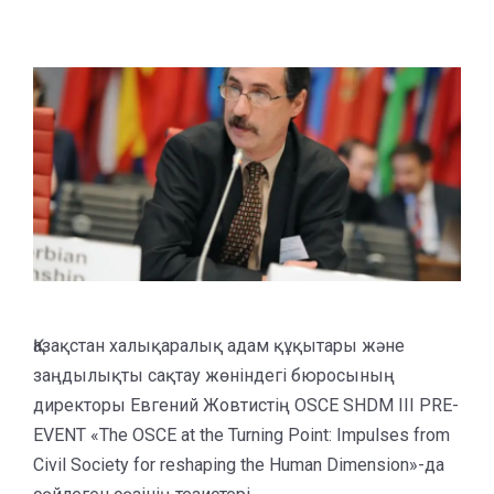
Қазақстан халықаралық адам құқытары және
заңдылықты сақтау жөніндегі бюросының
директоры Евгений Жовтистің OSCE SHDM III PRE-
EVENT «The OSCE at the Turning Point: Impulses from
Civil Society for reshaping the Human Dimension»-да