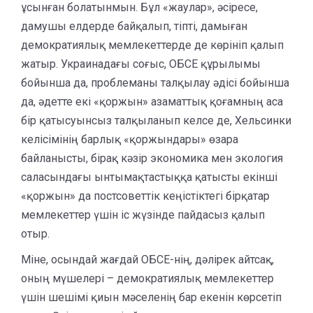
ұсынған болатынмын. Бұл «жаулар», әсіресе,
дамушы елдерде байқалып, тіпті, дамыған
демократиялық мемлекеттерде де көрініп қалып
жатыр. Украинадағы соғыс, ОБСЕ құрылымы
бойынша да, проблеманы талқылау әдісі бойынша
да, әдетте екі «қоржын» азаматтық қоғамның аса
бір қатысуынсыз талқыланып келсе де, Хельсинки
келісімінің барлық «қоржындары» өзара
байланысты, бірақ кәзір экономика мен экология
саласындағы ынтымақтастыққа қатысты екінші
«қоржын» да постсоветтік кеңістіктегі бірқатар
мемлекеттер үшін іс жүзінде пайдасыз қалып
отыр.
Міне, осындай жағдай ОБСЕ-нің, дәлірек айтсақ,
оның мүшелері – демократиялық мемлекеттер
үшін шешімі қиын мәселенің бар екенін көрсетіп