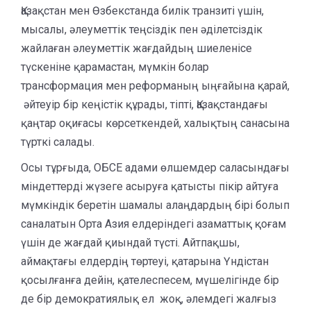
Қазақстан мен Өзбекстанда билік транзиті үшін,
мысалы, әлеуметтік теңсіздік пен әділетсіздік
жайлаған әлеуметтік жағдайдың шиеленісе
түскеніне қарамастан, мүмкін болар
трансформация мен реформаның ыңғайына қарай,
әйтеуір бір кеңістік құрады, тіпті, Қазақстандағы
қаңтар оқиғасы көрсеткендей, халықтың санасына
түрткі салады.
Осы тұрғыда, ОБСЕ адами өлшемдер саласындағы
міндеттерді жүзеге асыруға қатысты пікір айтуға
мүмкіндік беретін шамалы алаңдардың бірі болып
саналатын Орта Азия елдеріндегі азаматтық қоғам
үшін де жағдай қиындай түсті. Айтпақшы,
аймақтағы елдердің төртеуі, қатарына Үндістан
қосылғанға дейін, қателеспесем, мүшелігінде бір
де бір демократиялық ел жоқ, әлемдегі жалғыз