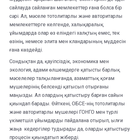
сайлауда сайланған мемлекеттер ғана болса бір
сәрі. Ал, мәселе тотолитарлы және авторитарлы
мемлекеттерге келгенде, халықаралық
ұйымдарда олар өз еліндегі халқтың емес, тек
өзінің, немесе элита мен кландарының мүддесін
ғана көздейді.
Сондықтан да, қауіпсіздік, экономика мен
экология, адами өлшемдерге қатысты барлық
мәселелер талқыланғанда, азаматтық қоғам
мүшелерінің белсенді қатысып отырғаны
маңызды. Ал олардың қатыстыру барған сайын
қиындап барады. Өйткені, ОБСЕ-нің тотолитарлы
және авторитарлы мүшелері ГОНГО мен түрлі
үкіметшіл ұйымдарды пайдалана отырып, ылғи
жаңа кедергілер тудырады да, оларды қатыстыру
процесін қиындатып жіберді.