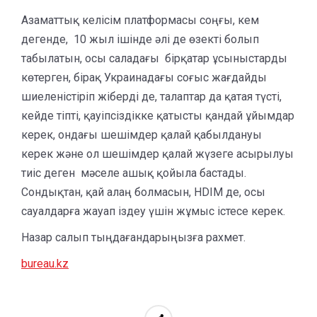
Азаматтық келісім платформасы соңғы, кем
дегенде, 10 жыл ішінде әлі де өзекті болып
табылатын, осы саладағы бірқатар ұсыныстарды
көтерген, бірақ Украинадағы соғыс жағдайды
шиеленістіріп жіберді де, талаптар да қатая түсті,
кейде тіпті, қауіпсіздікке қатысты қандай ұйымдар
керек, ондағы шешімдер қалай қабылдануы
керек және ол шешімдер қалай жүзеге асырылуы
тиіс деген мәселе ашық қойыла бастады.
Сондықтан, қай алаң болмасын, HDIM де, осы
сауалдарға жауап іздеу үшін жұмыс істесе керек.
Назар салып тыңдағандарыңызға рахмет.
bureau.kz