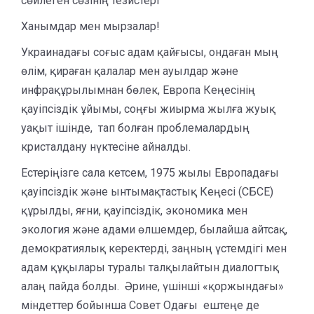
сөйлеген сөзінің тезистері
Ханымдар мен мырзалар!
Украинадағы соғыс адам қайғысы, ондаған мың
өлім, қираған қалалар мен ауылдар және
инфрақұрылымнан бөлек, Европа Кеңесінің
қауіпсіздік ұйымы, соңғы жиырма жылға жуық
уақыт ішінде, тап болған проблемалардың
кристалдану нүктесіне айналды.
Естеріңізге сала кетсем, 1975 жылы Европадағы
қауіпсіздік және ынтымақтастық Кеңесі (СБСЕ)
құрылды, яғни, қауіпсіздік, экономика мен
экология және адами өлшемдер, былайша айтсақ,
демократиялық керектерді, заңның үстемдігі мен
адам құқылары туралы талқылайтын диалогтық
алаң пайда болды. Әрине, үшінші «қоржындағы»
міндеттер бойынша Совет Одағы ештеңе де