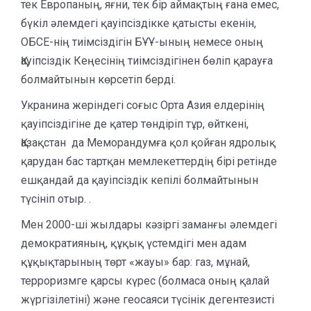
тек Европаның, яғни, тек бір аймақтың ғана емес,
бүкіл әлемдегі қауіпсіздікке қатысты екенін,
ОБСЕ-нің тиімсіздігін БҰҰ-ының немесе оның
Қауіпсіздік Кеңесінің тиімсіздігінен бөліп қарауға
болмайтынын көрсетіп берді.
Укранина жеріндегі соғыс Орта Азия елдерінің
қауіпсіздігіне де қатер төндіріп тұр, өйткені,
Қазақстан да Меморандумға қол қойған ядролық
қарудан бас тартқан мемлекеттердің бірі ретінде
ешқандай да қауіпсіздік кепілі болмайтынын
түсініп отыр. .
Мен 2000-ші жылдары кәзіргі заманғы әлемдегі
демократияның, құқық үстемдігі мен адам
құқықтарының төрт «жауы» бар: газ, мұнай,
терроризмге қарсы күрес (болмаса оның қалай
жүргізілетіні) және геосаяси түсінік дегентезисті