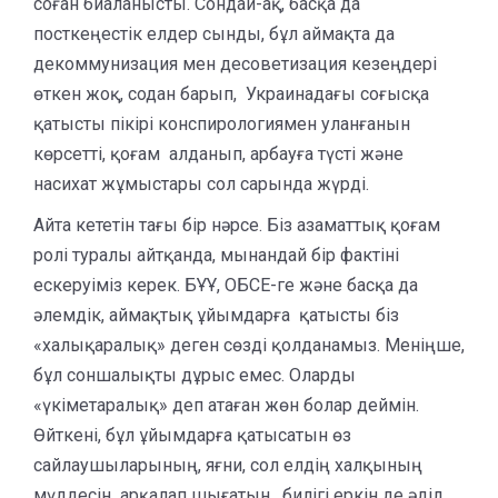
соған бйаланысты. Сондай-ақ, басқа да
посткеңестік елдер сынды, бұл аймақта да
декоммунизация мен десоветизация кезеңдері
өткен жоқ, содан барып, Украинадағы соғысқа
қатысты пікірі конспирологиямен уланғанын
көрсетті, қоғам алданып, арбауға түсті және
насихат жұмыстары сол сарында жүрді.
Айта кететін тағы бір нәрсе. Біз азаматтық қоғам
ролі туралы айтқанда, мынандай бір фактіні
ескеруіміз керек. БҰҰ, ОБСЕ-ге және басқа да
әлемдік, аймақтық ұйымдарға қатысты біз
«халықаралық» деген сөзді қолданамыз. Меніңше,
бұл соншалықты дұрыс емес. Оларды
«үкіметаралық» деп атаған жөн болар деймін.
Өйткені, бұл ұйымдарға қатысатын өз
сайлаушыларының, яғни, сол елдің халқының
мүддесін арқалап шығатын, билігі еркін де әділ