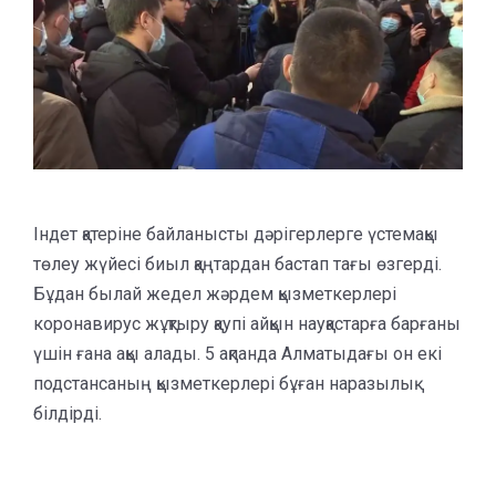
Індет қатеріне байланысты дәрігерлерге үстемақы
төлеу жүйесі биыл қаңтардан бастап тағы өзгерді.
Бұдан былай жедел жәрдем қызметкерлері
коронавирус жұқтыру қаупі айқын науқастарға барғаны
үшін ғана ақы алады. 5 ақпанда Алматыдағы он екі
подстансаның қызметкерлері бұған наразылық
білдірді.