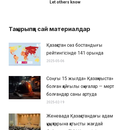
Let others know
Тақырыпқа сай материалдар
Қазақстан сөз бостандығы
рейтингісінде 141 орында
2025-05-06
Соңғы 15 жылда» Қазақмыста»
болған қайғылы оқиғалар — мерт
болғандар саны артуда
2025-02-19
Женевада Қазақстандағы адам
құқықтарына қатысты жағдай