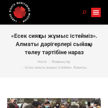
Search:
«Есек сияқты жұмыс істейміз».
Алматы дәрігерлері сыйақы
төлеу тәртібіне нараз
You are here:
Home
Жаңалықтар
«Есек сияқты жұмыс істейміз». Алматы…