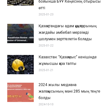
бойынша БҰҰ Кеңесінің отырысы
өтті
2025-01-23
Қазақстандағы адам құқықтарының
жағдайы әмбебап мерзімді
шолумен зерттелетін болады
2025-01-22
Казахстан: “Қазақмыс“ кенішінде
жұмысшы қаза тапты
2025-01-21
2024 жылы медиана
жалақысының мәні 285 мың теңге
болды
2024-10-10