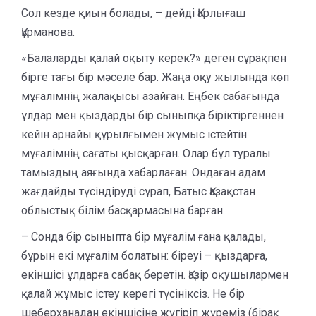
Сол кезде қиын болады, – дейді Қарлығаш
Құрманова.
«Балаларды қалай оқыту керек?» деген сұрақпен
бірге тағы бір мәселе бар. Жаңа оқу жылында көп
мұғалімнің жалақысы азайған. Еңбек сабағында
ұлдар мен қыздарды бір сыныпқа біріктіргеннен
кейін арнайы құрылғымен жұмыс істейтін
мұғалімнің сағаты қысқарған. Олар бұл туралы
тамыздың аяғында хабарлаған. Ондаған адам
жағдайды түсіндіруді сұрап, Батыс Қазақстан
облыстық білім басқармасына барған.
– Сонда бір сыныпта бір мұғалім ғана қалады,
бұрын екі мұғалім болатын: біреуі – қыздарға,
екіншісі ұлдарға сабақ беретін. Қазір оқушылармен
қалай жұмыс істеу керегі түсініксіз. Не бір
шеберханадан екіншісіне жүгіріп жүреміз (бірақ