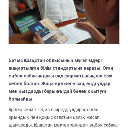
Батыс Қазақстан облысының мұғалімдері
жаңартылған білім стандартына наразы. Оған
еңбек сабағындағы оқу форматының өзгеруі
себеп болған. Жаңа ережеге сай, енді ұлдар
мен қыздарды бұрынғыдай бөлек оқытуға
болмайды.
Қыздар киім тігіп, ас пісіреді, ұлдар қолдан
орындық пен қоқыс салатын қалақ жасап
шығарады. Қазақстан мектептеріндегі еңбек сабағы