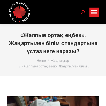
Search:
«Жалпыға ортақ еңбек».
Жаңартылған білім стандартына
ұстаз неге наразы?
You are here:
Home
Жаңалықтар
«Жалпыға ортақ еңбек». Жаңартылған білім…