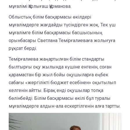
мұғалімі Қарлығаш Құрманова.
Облыстық білім басқармасы өкілдері
мұғалімдерге жағдайды түсіндірген жоқ. Тек үш
мұғалімге білім басқармасы басшысының
орынбасары Светлана Темірғалиеваға жолығуға
рұқсат берді.
Темірғалиева жаңартылған білім стандарты
былтырғы оқу жылында күшіне енгенін, соған
қарамастан бір жыл бойы оқушыларға еңбек
сабағы «жергілікті бюджет есебінен» оқытылып
келгенін айтты. Бірақ енді оқушылар топқа
бөлінбейді. Білім басқармасы өкілі бұл туралы
мұғалімдерге алдын-ала ескертілгенін алға тартты.