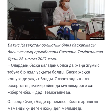
Батыс Қазақстан облыстық білім басқармасы
басшысының орынбасары Светлана Темірғалиева.
Орал, 26 тамыз 2021 жыл.
– Олардың басқа қаладан болса да, жаңа жұмыс
табуға бір жыл уақыты болды. Басқа жаққа
көшуге де уақыт болды. Оларға алдын-ала
ескертілген, мамыр айында мұғалімдерге хат
жібергенбіз, – деді Темірғалиева.
Ол сондай-ақ «Бізде ер немесе әйелге арналған
мамандық» деген жоқ» деп мәлімдеді.