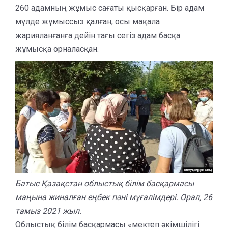
260 адамның жұмыс сағаты қысқарған. Бір адам
мүлде жұмыссыз қалған, осы мақала
жарияланғанға дейін тағы сегіз адам басқа
жұмысқа орналасқан.
Батыс Қазақстан облыстық білім басқармасы
маңына жиналған еңбек пәні мұғалімдері. Орал, 26
тамыз 2021 жыл.
Облыстық білім басқармасы «мектеп әкімшілігі