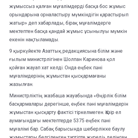
жұмыссыз қалған мұғалімдерді басқа бос жұмыс
орындарына орналастыру мүмкіндігін қарастырып
жатыр» деп хабарлады, бірақ мұғалімдерге
мектептен басқа қандай жұмыс ұсынылуы мүмкін
екенін нақтыламады.
9 қыркүйекте Азаттық редакциясына білім және
ғылым министрлігінен Шолпан Каринова қол
қойған жауап хат келді. Онда еңбек пәні
мұғалімдерінің жұмыстан қысқармағаны
жазылған.
Министрліктің жазбаша жауабында «Өңірлік білім
басқармалары дерегінше, еңбек пәні мұғалімдерін
жұмыстан қысқарту фактісі тіркелмеген. Қазір ел
аумағындағы мектептерде 5375 еңбек пәні
мұғалімі бар. Сабақ барысында шеберлікке баулу
жұмыстары белгіленген тәртіпте жүреді» делінген.