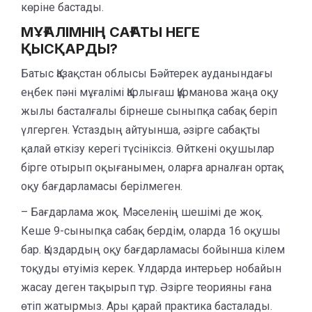
көріне бастады.
МҰҒАЛІМ
НІҢ
САҒАТЫ НЕГЕ
ҚЫСҚАРДЫ?
Батыс Қазақстан облысы Бәйтерек ауданындағы
еңбек пәні мұғалімі Қарлығаш Құрманова жаңа оқу
жылы басталғалы бірнеше сыныпқа сабақ беріп
үлгерген. Ұстаздың айтуынша, әзірге сабақты
қалай өткізу керегі түсініксіз. Өйткені оқушылар
бірге отырып оқығанымен, оларға арналған ортақ
оқу бағдарламасы берілмеген.
– Бағдарлама жоқ. Мәселенің шешімі де жоқ.
Кеше 9-сыныпқа сабақ бердім, оларда 16 оқушы
бар. Қыздардың оқу бағдарламасы бойынша кілем
тоқуды өтуіміз керек. Ұлдарда интерьер нобайын
жасау деген тақырып тұр. Әзірге теорияны ғана
өтіп жатырмыз. Ары қарай практика басталады.