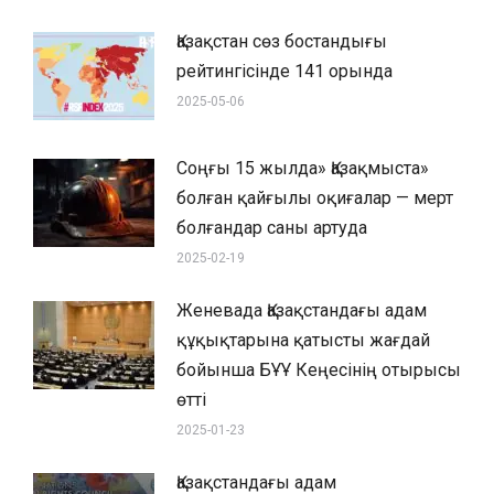
Қазақстан сөз бостандығы
рейтингісінде 141 орында
2025-05-06
Соңғы 15 жылда» Қазақмыста»
болған қайғылы оқиғалар — мерт
болғандар саны артуда
2025-02-19
Женевада Қазақстандағы адам
құқықтарына қатысты жағдай
бойынша БҰҰ Кеңесінің отырысы
өтті
2025-01-23
Қазақстандағы адам