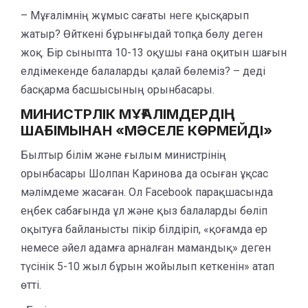
– Мұғалімнің жұмыс сағаты неге қысқарып
жатыр? Өйткені бұрынғыдай топқа бөлу деген
жоқ. Бір сыныпта 10-13 оқушы ғана оқитын шағын
елдімекенде балаларды қалай бөлеміз? – деді
басқарма басшысының орынбасары.
МИНИСТРЛІК МҰҒАЛІМДЕРДІҢ
ШАҒЫМЫНАН «МӘСЕЛЕ КӨРМЕЙДІ»
Былтыр білім және ғылым министрінің
орынбасары Шолпан Каринова да осыған ұқсас
мәлімдеме жасаған. Ол Facebook парақшасында
еңбек сабағында ұл және қыз балаларды бөліп
оқытуға байланысты пікір білдіріп, «қоғамда ер
немесе әйел адамға арналған мамандық» деген
түсінік 5-10 жыл бұрын жойылып кеткенін» атап
өтті.