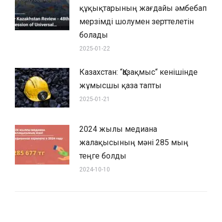
құқықтарының жағдайы әмбебап
мерзімді шолумен зерттелетін
болады
2025-01-22
Казахстан: “Қазақмыс“ кенішінде
жұмысшы қаза тапты
2025-01-21
2024 жылы медиана
жалақысының мәні 285 мың
теңге болды
2024-10-10