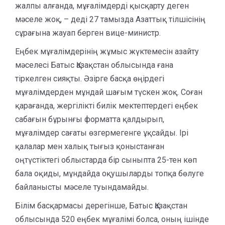
жалпы алғанда, мұғалімдерді қысқарту деген
мәселе жоқ, – деді 27 тамызда Азаттық тілшісінің
сұрағына жауап берген вице-министр.
Еңбек мұғалімдерінің жұмыс жүктемесін азайту
мәселесі Батыс Қазақстан облысында ғана
тіркелген сияқты. Әзірге басқа өңірдегі
мұғалімдерден мұндай шағым түскен жоқ. Соған
қарағанда, жергілікті билік мектептердегі еңбек
сабағын бұрынғы форматта қалдырып,
мұғалімдер сағаты өзгермегенге ұқсайды. Ірі
қалалар мен халық тығыз қоныстанған
оңтүстіктегі облыстарда бір сыныпта 25-тен көп
бала оқиды, мұндайда оқушыларды топқа бөлуге
байланысты мәселе туындамайды.
Білім басқармасы дерегінше, Батыс Қазақстан
облысында 520 еңбек мұғалімі болса, оның ішінде