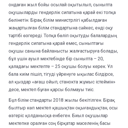
ондаған жыл бойы осылай оқытылып, сыныпта
оқушыларды гендерлік сипатына қарай екі топқа
бөлінетін. Бірақ білім министрлігі қабылдаған
жаңартылған білім стандартына сәйкес, енді оқу
тәртібі өзгереді. Топқа бөліп оқытуды балалардың
гендерлік сипатына қарай емес, сыныптағы
оқушы санына байланысты жалғастыруға болады,
бұл үшін ауыл мектебінде бір сыныпта – 20,
қаладағы мектепте – 25 оқушы болуы керек. Ұл
бала киім пішіп, тігуді үйренуге ықылас білдірсе,
ал қыздар «ағаш ойып, станокта жұмыс істеймін»
десе, мектеп бұған қарсы болмауы тиіс.
Бұл білім стандарты 2018 жылы бекітілген. Бірақ
былтыр көп мектеп қашықтан оқығандықтан, осы
өзгеріс қолданысқа енбеген. Биыл оқушылар
мектепке оралған соң бірқатар мәселенің басы