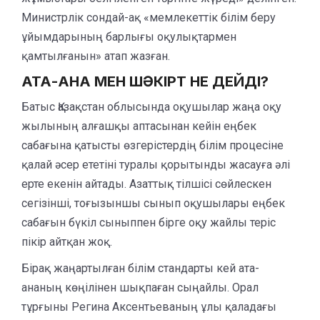
Министрлік сондай-ақ «мемлекеттік білім беру
ұйымдарының барлығы оқулықтармен
қамтылғанын» атап жазған.
АТА-
АНА МЕН ШӘКІРТ НЕ ДЕЙДІ?
Батыс Қазақстан облысында оқушылар жаңа оқу
жылының алғашқы аптасынан кейін еңбек
сабағына қатысты өзгерістердің білім процесіне
қалай әсер ететіні туралы қорытынды жасауға әлі
ерте екенін айтады. Азаттық тілшісі сөйлескен
сегізінші, тоғызыншы сынып оқушылары еңбек
сабағын бүкіл сыныппен бірге оқу жайлы теріс
пікір айтқан жоқ.
Бірақ жаңартылған білім стандарты кей ата-
ананың көңілінен шықпаған сыңайлы. Орал
тұрғыны Регина Аксентьеваның ұлы қаладағы