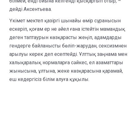
білмей, енді ойына келгенді қысқартып отыр, –
дейді Аксентьева.
Үкімет мектеп қазіргі шынайы өмір сұранысын
ескеріп, қоғам ер не әйел ғана істейтін мамандық
деген таптаурын көзқарасты жеңіп, адамдарды
гендерге байланысты бөліп-жарудан, сексизмнен
арылуы керек деп есептейді. Ұлттық заңнама мен
халықаралық нормаларға сәйкес, ел азаматтары
жынысына, ұлтына, жеке көзқарасына қарамай,
еш кедергісіз білім алуға құқылы.