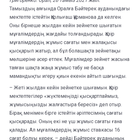
Григоренко. Орал, 26 тамыз 2021 жыл.
Тамыздың аяғында Оралға Бәйтерек ауданындағы
мектепте істейтін Қарлығаш Құрманова да келген.
Оны бірнеше жылдан кейін зейнетке шығатын
мұғалімдердің жағдайы толғандырады. Қазір
мұғалімдердің жұмыс сағаты мен жалақысы
қысқарып жатыр, ал бұл болашақта зейнетақы
мөлшеріне әсер етпек. Мұғалімдер зейнет жасына
таяған шақта жаңа жұмыс табу не басқа
мамандықты игеру қиын екенін айтып шағынды.
– Жеті жылдан кейін зейнетке шығамын. Қазір
мектептегілер «жүктемеңізді қысқартпаймыз,
жұмысыңызды жалғастыра бересіз» деп отыр.
Бірақ менімен бірге істейтін әріптесімнің сағаты
қысқарады. Оның екі не үш жұмыс сағаты ғана
қалады. Ал мұғалімдердің жұмыс ставкасы 16
сағат болуы керек, – дейді Бәйтерек ауданының