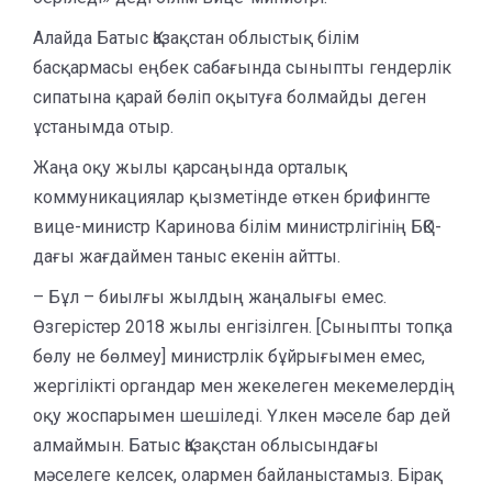
Алайда Батыс Қазақстан облыстық білім
басқармасы еңбек сабағында сыныпты гендерлік
сипатына қарай бөліп оқытуға болмайды деген
ұстанымда отыр.
Жаңа оқу жылы қарсаңында орталық
коммуникациялар қызметінде өткен брифингте
вице-министр Каринова білім министрлігінің БҚО-
дағы жағдаймен таныс екенін айтты.
– Бұл – биылғы жылдың жаңалығы емес.
Өзгерістер 2018 жылы енгізілген. [Сыныпты топқа
бөлу не бөлмеу] министрлік бұйрығымен емес,
жергілікті органдар мен жекелеген мекемелердің
оқу жоспарымен шешіледі. Үлкен мәселе бар дей
алмаймын. Батыс Қазақстан облысындағы
мәселеге келсек, олармен байланыстамыз. Бірақ