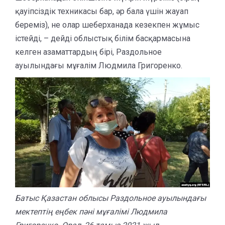
қауіпсіздік техникасы бар, әр бала үшін жауап
береміз), не олар шеберханада кезекпен жұмыс
істейді, – дейді облыстық білім басқармасына
келген азаматтардың бірі, Раздольное
ауылындағы мұғалім Людмила Григоренко.
Батыс Қазастан облысы Раздольное ауылындағы
мектептің еңбек пәні мұғалімі Людмила