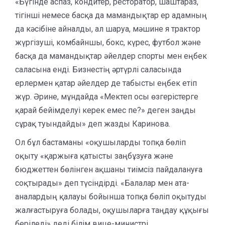
«Бүгінде аспаз, кондитер, ресторатор, шаштараз,
тігінші немесе басқа да мамандықтар ер адамның
да кәсібіне айналды, ал шаруа, мәшине я трактор
жүргізуші, комбайншы, бокс, күрес, футбол және
басқа да мамандықтар әйелдер спорты мен еңбек
саласына енді. Бизнестің әртүрлі саласында
ерлермен қатар әйелдер де табысты еңбек етіп
жүр. Әрине, мұндайда «Мектеп осы өзгерістерге
қарай бейімделуі керек емес пе?» деген заңды
сұрақ туындайды» деп жазды Каринова.
Ол бұл бастаманы «оқушыларды топқа бөліп
оқыту «қаржыға қатысты заңбұзуға және
бюджеттен бөлінген ақшаны тиімсіз пайдалануға
соқтырады» деп түсіндірді. «Балалар мен ата-
аналардың қалауы бойынша топқа бөліп оқытуды
жалғастыруға болады, оқушыларға таңдау құқығы
беріледі» деді білім вице-министрі.