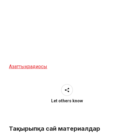
Азаттык
радиосы
Let others know
Тақырыпқа сай материалдар