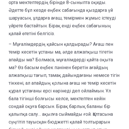
орта мектептердің бірінде 8-сыныпта оқиды.
Әдетте бұл кезде еңбек сабағында қыздарға үй
шаруасын, ұлдарға ағаш, темірмен жұмыс істеуді
үйрете бастайтын. Бірақ енді еңбек сабағының
қалай өтетіні белгісіз.
– Мұғалімдердің қайсын қалдырады? Ағаш пен
темір кесетін ұстаны ма, әлде алжапқыш тігетін
апайды ма? Болмаса, мұғалімдерді қайта оқыта
ма? Өз басым еңбек пәнінен беретін ағайдың
алжапқыш тағып, тамақ дайындағаны немесе тігін
тіккені, ал апайдың қолына ағаш не темір кесетін
құрал ұстағаны ерсі көрінеді деп ойлаймын. Ұл
бала тігінші болғысы келсе, мектептен кейін
сондай оқуға барсын. Бірақ барлық баланы бір
қалыпқа салу… ақылға сыймайды ғой. Қалтасына
сүңгітіп тауысқан бюджетті қалай толтырарын