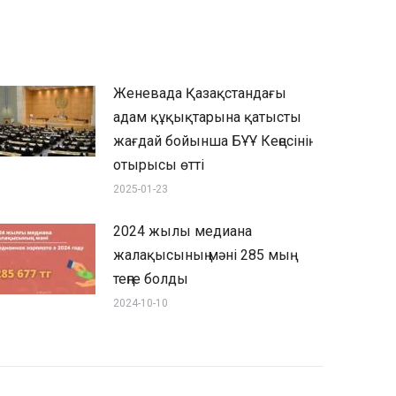
Женевада Қазақстандағы
адам құқықтарына қатысты
жағдай бойынша БҰҰ Кеңесінің
отырысы өтті
2025-01-23
2024 жылы медиана
жалақысының мәні 285 мың
теңге болды
2024-10-10