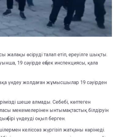
 жалақы өсіруді талап етіп, ереуілге шықты.
уынша, 19 сәуірде еңбек инспекциясы, қала
мовқа үндеу жолдаған жұмысшылар 19 сәуірден
ерімізді шеше алмады. Себебі, көптеген
аласы мекемелерінен ынтымақтастық білдіруін
ң бірі үндеуді оқып берген.
ілермен келіссөз жүргізіп жатқаны көрінеді.