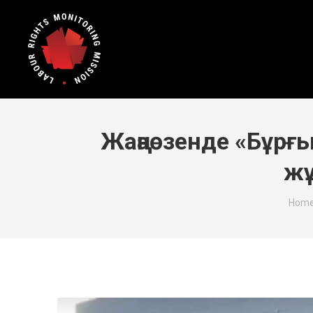
Жаңаөзенде «Бұрғ
жұ
You a
Hom