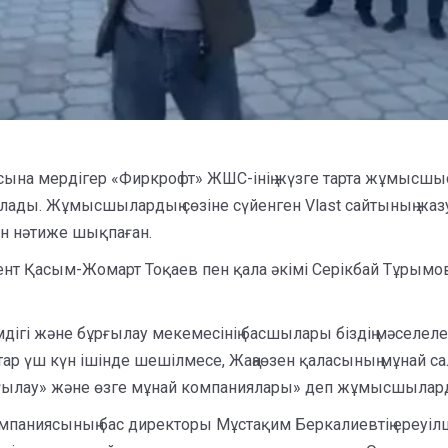
ына мердігер «Фиркрофт» ЖШС-інің жүзге тарта жұмысшысы
арлады. Жұмысшылардың сөзіне сүйенген Vlast сайтының жаз
ен нәтиже шықпаған.
дент Қасым-Жомарт Тоқаев пен қала әкімі Серікбай Тұры
мдігі және бұрғылау мекемесінің басшылары біздің мәселел
ар үш күн ішінде шешілмесе, Жаңаөзен қаласының мұнай с
рғылау» және өзге мұнай компаниялары» деп жұмысшыларды
мпаниясының бас директоры Мұстақим Беркалиевтің ереуілш