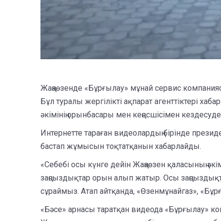
Жаңаөзенде «Бұрғылау» мұнай сервис компанияс
Бұл туралы жергілікті ақпарат агенттіктері хаб
әкімінің орынбасары мен кеңесшісімен кездесуд
Интернетте тараған видеолардың бірінде прези
бастап жұмысын тоқтатқанын хабарлайды.
«Себебі осы күнге дейін Жаңаөзен қаласының әкі
заңсыздықтар орын алып жатыр. Осы заңсыздықт
сұраймыз. Атап айтқанда, «Өзенмұнайгаз», «Бұ
«Бәсе» арнасы таратқан видеода «Бұрғылау» ко