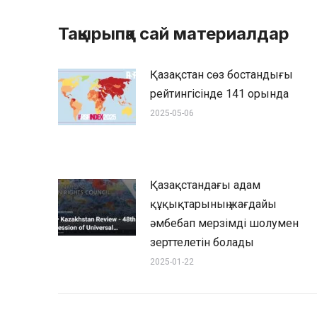
Тақырыпқа сай материалдар
Қазақстан сөз бостандығы
рейтингісінде 141 орында
2025-05-06
Қазақстандағы адам
құқықтарының жағдайы
әмбебап мерзімді шолумен
зерттелетін болады
2025-01-22