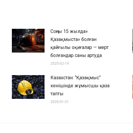
Соңғы 15 жылда»
Қазақмыста» болған
қайғылы оқиғалар — мерт
болғандар саны артуда
2025-02-19
Казахстан: “Қазақмыс“
кенішінде жұмысшы қаза
тапты
2025-01-21