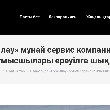
Басты бет
Декларациясы
Жаңалықтар
ылау» мұнай сервис компани
мысшылары ереуілге шы
re here:
e
Жаңалықтар
Жаңаөзенде «Бұрғылау» мұнай сервис компанияс