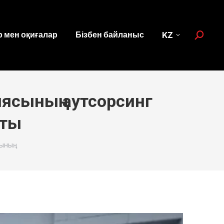
 мен оқиғалар
Бізбен байланыс
KZ
Search:
ясының аутсорсинг
қты
ының…