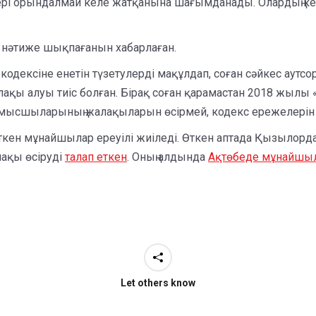
 орындалмай келе жатқанына шағымданады. Олардың кейбі
н нәтиже шықпағанын хабарлаған.
одексіне енетін түзетулерді мақұлдап, соған сәйкес аутс
ақы алуы тиіс болған. Бірақ соған қарамастан 2018 жылы
ұмысшыларының жалақыларын өсірмей, кодекс ережелері
 еткен мұнайшылар ереуілі жиіледі. Өткен аптада Қызылор
ақы өсіруді
талап еткен
. Оның алдында
Ақтөбеде мұнайшы
Let others know