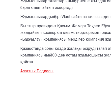
Жұмысшылар талаптарының бірнеше жылдан бері
баратынын айтып ескертеді.
Жұмысшылардың бірі Vlast сайтына келіссөзде
Былтыр президент Қасым-Жомарт Тоқаев Еңбек к
жалдайтын кәсіпорын қызметкерлерімен тең жал
«Бұрғылау» компаниясы мердігер компания ж
Қазақстанда соңғы кезде жалақы өсіруді талап
компаниясының 300-ден астам жұмысшысы жал
қойған.
Азаттык Радиосы