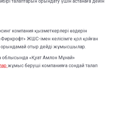
рі талаптарын орындату үшін астанаға дейін
орсинг компания қызметкерлері өздерін
 «Фиркрофт» ЖШС-імен келісімге қол қойған
н орындамай отыр дейді жұмысшылар.
да облысында «Қуат Амлон Мұнай»
лар
жұмыс беруші компанияға сондай талап