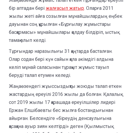
Жаңаөзенде жұмыс талап еткен тұрғындар ереуілі
бір аптадан бері
жалғасып жатыр
. Оларға 2011
жылы жеті айға созылған мұнайшылардың еңбек
дауынан соң құрылған «Бұрғылау жұмыстары
басқармасы» мұнайшылары қолдау білдіріп, ыстық
тамақ алып келді.
Тұрғындар наразылығы 31 қаңтарда басталған.
Олар содан бері күн сайын қала әкімдігі алдына
келіп мұнай саласынан тұрақыт жұмыс тауып
беруді талап етумен келеді.
Жаңаөзендегі жұыссыздықты жоюды талап еткен
жастардың ереуілі 2016 жылы да болған. Қалалық
сот 2019 жылы 17 қарашада ереуілшілер лидері
Ержан Елшібаевты бес жылға бостандығынан
айырған. Белсендіге «біреудің денсаулығына
қасақана ауыр зиян келтірді» деген (Қылмыстық