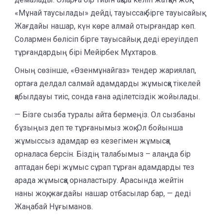
«Мұнай таусылады» дейді, тауыссақ бірге тауысайық.
Жағдайы нашар, күн көре алмай отырғандар көп.
Солармен бөлісіп бірге тауысайық,- деді ереуілдеп
тұрғандардың бірі Мейірбек Мұхтаров.
Оның сөзінше, «Өзенмұнайгаз» тендер жариялап,
ортаға делдал салмай адамдарды жұмысқа тікелей
қабылдауы тиіс, сонда ғана әділетсіздік жойылады.
— Бізге сызба туралы айта бермеңіз. Ол сызбаны
бұзыңыз деп те тұрғанымыз жоқ. Ол бойынша
жұмыссыз адамдар өз кезегімен жұмысқа
орналаса берсін. Біздің талабымыз – алаңда бір
аптадан бері жұмыс сұрап тұрған адамдарды тез
арада жұмысқа орналастыру. Арасында жейтін
наны жоқ, жағдайы нашар отбасылар бар, — деді
Жаңабай Нұғыманов.