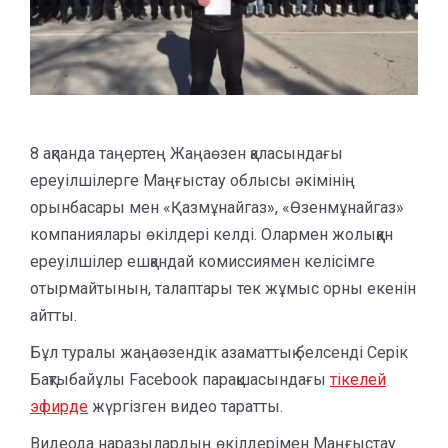
8 ақпанда таңертең Жаңаөзен қаласындағы
ереуілшілерге Маңғыстау облысы әкімінің
орынбасары мен «Қазмұнайгаз», «Өзенмұнайгаз»
компаниялары өкілдері келді. Олармен жолыққан
ереуілшілер ешқандай комиссиямен келісімге
отырмайтынын, талаптары тек жұмыс орны екенін
айтты.
Бұл туралы жаңаөзендік азаматтық белсенді Серік
Бақтыбайұлы Facebook парақшасындағы
тікелей
эфирде
жүргізген видео таратты.
Видеода наразылардың өкілдерімен Маңғыстау