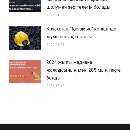
шолумен зерттелетін болады
2025-01-22
Казахстан: “Қазақмыс“ кенішінде
жұмысшы қаза тапты
2025-01-21
2024 жылы медиана
жалақысының мәні 285 мың теңге
болды
2024-10-10