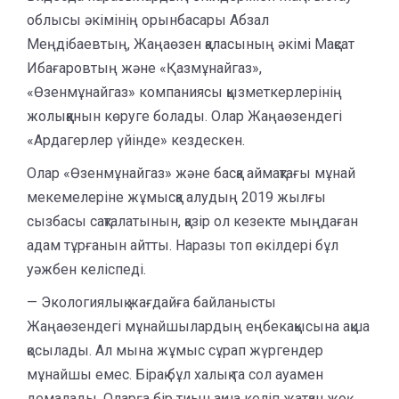
облысы әкімінің орынбасары Абзал
Меңдібаевтың, Жаңаөзен қаласының әкімі Мақсат
Ибағаровтың және «Қазмұнайгаз»,
«Өзенмұнайгаз» компаниясы қызметкерлерінің
жолыққанын көруге болады. Олар Жаңаөзендегі
«Ардагерлер үйінде» кездескен.
Олар «Өзенмұнайгаз» және басқа аймақтағы мұнай
мекемелеріне жұмысқа алудың 2019 жылғы
сызбасы сақталатынын, қазір ол кезекте мыңдаған
адам тұрғанын айтты. Наразы топ өкілдері бұл
уәжбен келіспеді.
— Экологиялық жағдайға байланысты
Жаңаөзендегі мұнайшылардың еңбекақысына ақша
қосылады. Ал мына жұмыс сұрап жүргендер
мұнайшы емес. Бірақ бұл халық та сол ауамен
демалады. Оларға бір тиын ақша келіп жатқан жоқ.