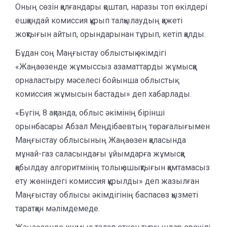
Оның сөзін қалғандары қоштап, наразы топ өкілдері
ешқандай комиссия құрып талқылаудың қажеті
жоқтығын айтып, орындарынан тұрып, кетіп қалды.
Бұдан соң Маңғыстау облыстық әкімдігі
«Жаңаөзенде жұмыссыз азаматтарды жұмысқа
орналастыру мәселесі бойынша облыстық
комиссия жұмысын бастады» деп хабарлады.
«Бүгін, 8 ақпанда, облыс әкімінің бірінші
орынбасары Абзал Меңдібаевтың төрағалығымен
Маңғыстау облысының Жаңаөзен қаласында
мұнай-газ саласындағы ұйымдарға жұмысқа
қабылдау алгоритмінің толық ашықтығын қамтамасыз
ету жөніндегі комиссия құрылды» деп жазылған
Маңғыстау облысы әкімдігінің баспасөз қызметі
таратқан мәлімдемеде.