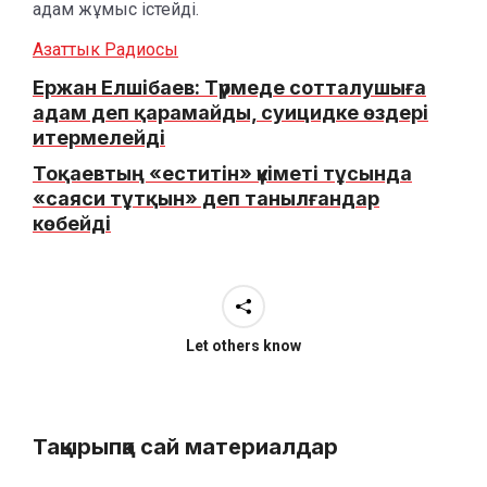
адам жұмыс істейді.
Азаттык Радиосы
Ержан Елшібаев: Түрмеде сотталушыға
адам деп қарамайды, суицидке өздері
итермелейді
Тоқаевтың «еститін» үкіметі тұсында
«саяси тұтқын» деп танылғандар
көбейді
Let others know
Тақырыпқа сай материалдар