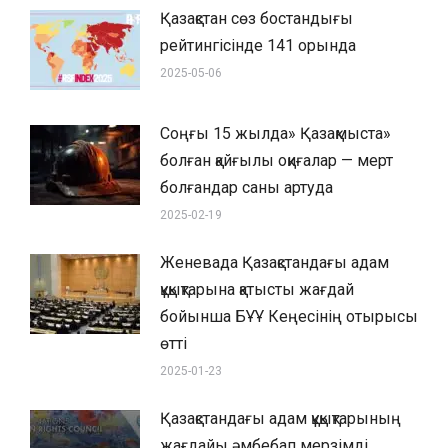
Қазақстан сөз бостандығы
рейтингісінде 141 орында
2025-05-06
Соңғы 15 жылда» Қазақмыста»
болған қайғылы оқиғалар — мерт
болғандар саны артуда
2025-02-19
Женевада Қазақстандағы адам
құқықтарына қатысты жағдай
бойынша БҰҰ Кеңесінің отырысы
өтті
2025-01-23
Қазақстандағы адам құқықтарының
жағдайы әмбебап мерзімді