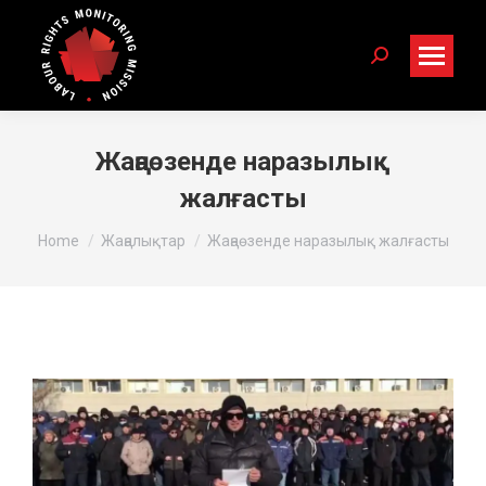
Search:
Жаңаөзенде наразылық
жалғасты
You are here:
Home
Жаңалықтар
Жаңаөзенде наразылық жалғасты