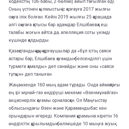
кодекстің 106-бабы, 2-бөлімі) айып тағылған еді.
Оның үстінен қылмыстық іс қозғауға 2017 жылғы
оқиға ілік болған. Кейін 2019 жылғы 25 қарашада
әлгі оқиғаға қатысы бар адамдар Елшібаевқа еш
талабы жоғын айтса да, апелляция соты үкімді
күшінде қалдырды.
Қазақстандық құқық қорғаушылар да «бұл істің саяси
астары бар, Елшібаев қоғамдық белсенділігі үшін
түрмеге қамалды» деп санайды және оны «саяси
тұтқын» деп таныған.
Жаңаөзенде 160 мың адам тұрады. Онда аймақтағы
ең ірі мұнай-газ өндіруші мекеме «Өзенмұнайгаз»
акционерлік қоғамы орналасқан. Ол Маңғыстау
облысындағы Өзен және Қарамандыбас кен
орындарын игереді. Компания құрамына кіретін 16
өндірістік құрылымдық бөлімшеде 10 мыңға жуық