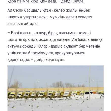
қара тізімге кірдіңіз» деді, – дейді Сәуле.
Ал Серік басшылықтан «келер жылы еңбек
шартың ұзартылмауы мүмкін» деген ескерту
алғанын айтады.
– Бәрі шағынып жүр, бірақ шағымын темекі
шегетін орында, асханада айтады. Ал басшылыққа
айтуға қорқады. Олар «дұрыс ақпарат бермегенің
үшін сотқа береміз» деп, прокуратурамен
қорқытады, – дейді жүргізуші.