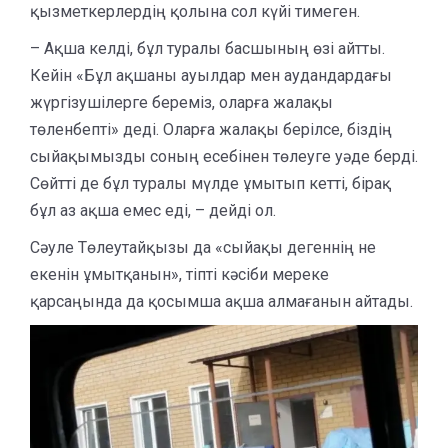
қызметкерлердің қолына сол күйі тимеген.
– Ақша келді, бұл туралы басшының өзі айтты.
Кейін «Бұл ақшаны ауылдар мен аудандардағы
жүргізушілерге береміз, оларға жалақы
төленбепті» деді. Оларға жалақы берілсе, біздің
сыйақымызды соның есебінен төлеуге уәде берді.
Сөйтті де бұл туралы мүлде ұмытып кетті, бірақ
бұл аз ақша емес еді, – дейді ол.
Сәуле Төлеутайқызы да «сыйақы дегеннің не
екенін ұмытқанын», тіпті кәсіби мереке
қарсаңында да қосымша ақша алмағанын айтады.