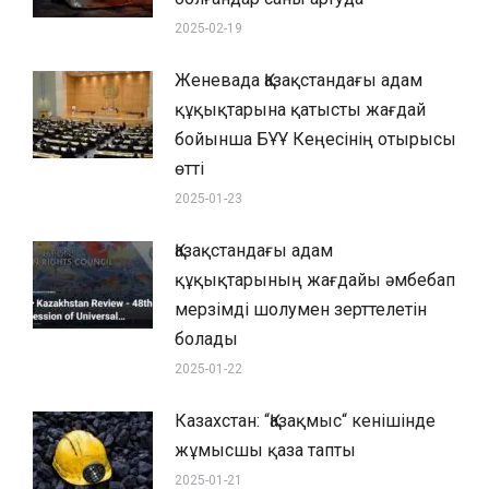
2025-02-19
Женевада Қазақстандағы адам
құқықтарына қатысты жағдай
бойынша БҰҰ Кеңесінің отырысы
өтті
2025-01-23
Қазақстандағы адам
құқықтарының жағдайы әмбебап
мерзімді шолумен зерттелетін
болады
2025-01-22
Казахстан: “Қазақмыс“ кенішінде
жұмысшы қаза тапты
2025-01-21