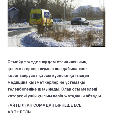
Семейде жедел жәрдем станциясының
қызметкерлері жұмыс жағдайына және
коронавирусқа қарсы күреске қатысқан
медицина қызметкерлеріне үстемақы
төленбегеніне шағынады. Олар осы мәселені
көтергені үшін қысым көріп жатқанын айтады.
«
А
ЙТЫЛҒАН СОМАДАН БІРНЕШЕ ЕСЕ
АЗ
ТӨЛЕДІ
«