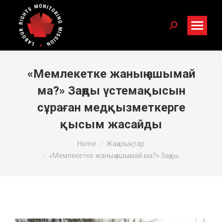
Search:
«Мемлекетке жаның ашымай
ма?» Заңды үстемақысын
сұраған медқызметкерге
қысым жасайды
You are here:
Home
Жаңалықтар
«Мемлекетке жаның ашымай ма?» Заңды…