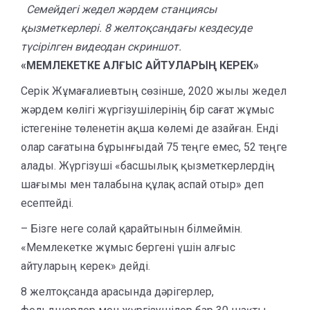
Семейдегі жедел жәрдем станциясы
қызметкерлері. 8 желтоқсандағы кездесуде
түсірілген видеодан скриншот.
«МЕМЛЕКЕТКЕ АЛҒЫС АЙТУЛАРЫҢ КЕРЕК»
Серік Жұмағалиевтың сөзінше, 2020 жылы жедел
жәрдем көлігі жүргізушілерінің бір сағат жұмыс
істегеніне төленетін ақша көлемі де азайған. Енді
олар сағатына бұрынғыдай 75 теңге емес, 52 теңге
алады. Жүргізуші «басшылық қызметкерлердің
шағымы мен талабына құлақ аспай отыр» деп
есептейді.
– Бізге неге солай қарайтынын білмеймін.
«Мемлекетке жұмыс бергені үшін алғыс
айтуларың керек» дейді.
8 желтоқсанда арасында дәрігерлер,