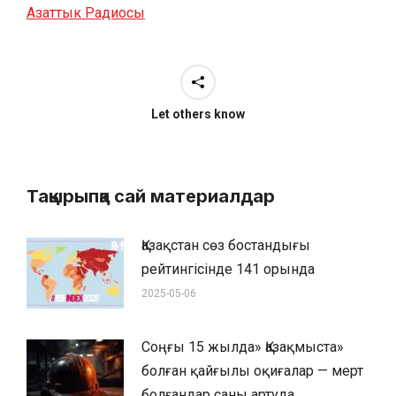
Азаттык Радиосы
Let others know
Тақырыпқа сай материалдар
Қазақстан сөз бостандығы
рейтингісінде 141 орында
2025-05-06
Соңғы 15 жылда» Қазақмыста»
болған қайғылы оқиғалар — мерт
болғандар саны артуда