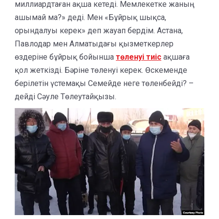
миллиардтаған ақша кетеді. Мемлекетке жаның
ашымай ма?» деді. Мен «Бұйрық шықса,
орындалуы керек» деп жауап бердім. Астана,
Павлодар мен Алматыдағы қызметкерлер
өздеріне бұйрық бойынша
төленуі тиіс
ақшаға
қол жеткізді. Бәріне төленуі керек. Өскеменде
берілетін үстемақы Семейде неге төленбейді? –
дейді Сәуле Төлеутайқызы.