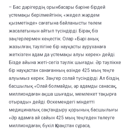
– Бас дәрігердің орынбасары бәріне бірдей
үстемақы берілмейтінін, «жедел жәрдем
қызметінде» сағатына байланысты төлем
жасалатынын айтып түсіндірді. Бірақ біз
заңгерлермен кеңестік. Олар «Бәрі анық
жазылған, тәулігіне бір науқасты ауруханаға
жеткізген адам да үстемақы алуы керек» дейді.
Бізде айына жеті-сегіз тәулік шығады. Әр тәулікке
бір науқастан санағанның өзінде 425 мың теңге
алуымыз керек. Заңгер солай түсіндірді. Ал біздің
басшылық «Олай болмайды, әр адамды санасақ,
миллиондаған ақша шығады, мемлекет тақырға
отырады» дейді. Өскемендегі міндетті
медициналық сақтандыру қорының басшылығы
«Әр адамға ай сайын 425 мың теңгеден төлеуге
миллиондаған, бүкіл Қазақстан сұраса,