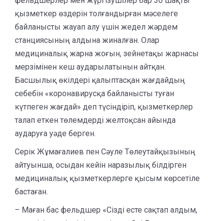
фельдшерлер мен жүргізушілер бар 30 шақты
қызметкер өздерін толғандырған мәселеге
байланысты жауап алу үшін жедел жәрдем
станциясының алдына жиналған. Олар
медициналық жарна жоғын, зейнетақы жарнасы
мерзімінен кеш аударылатынын айтқан.
Басшылық өкілдері қалыптасқан жағдайдың
себебін «коронавирусқа байланысты туған
күтпеген жағдай» деп түсіндіріп, қызметкерлер
талап еткен төлемдерді желтоқсан айында
аударуға уәде берген.
Серік Жұмағалиев пен Сәуле Төлеутайқызының
айтуынша, осыдан кейін наразылық білдірген
медициналық қызметкерлерге қысым көрсетіле
бастаған.
– Маған бас фельдшер «Сізді есте сақтап алдым,