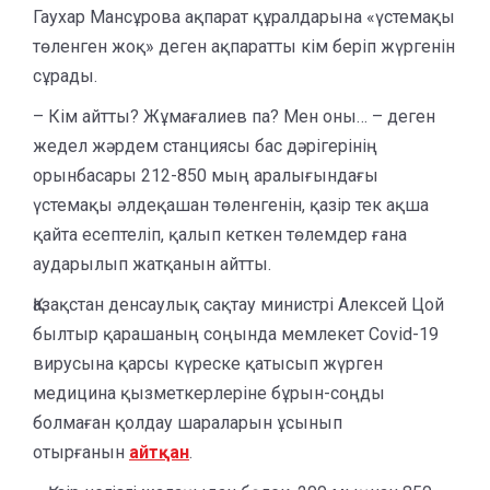
Гаухар Мансұрова ақпарат құралдарына «үстемақы
төленген жоқ» деген ақпаратты кім беріп жүргенін
сұрады.
– Кім айтты? Жұмағалиев па? Мен оны… – деген
жедел жәрдем станциясы бас дәрігерінің
орынбасары 212-850 мың аралығындағы
үстемақы әлдеқашан төленгенін, қазір тек ақша
қайта есептеліп, қалып кеткен төлемдер ғана
аударылып жатқанын айтты.
Қазақстан денсаулық сақтау министрі Алексей Цой
былтыр қарашаның соңында мемлекет Covid-19
вирусына қарсы күреске қатысып жүрген
медицина қызметкерлеріне бұрын-соңды
болмаған қолдау шараларын ұсынып
отырғанын
а
й
т
қан
.