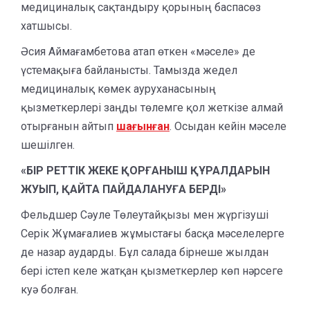
медициналық сақтандыру қорының баспасөз
хатшысы.
Әсия Аймағамбетова атап өткен «мәселе» де
үстемақыға байланысты. Тамызда жедел
медициналық көмек ауруханасының
қызметкерлері заңды төлемге қол жеткізе алмай
отырғанын айтып
шағынған
. Осыдан кейін мәселе
шешілген.
«БІР РЕТТІК ЖЕКЕ ҚОРҒАНЫШ ҚҰРАЛДАРЫН
ЖУЫП, ҚАЙТА ПАЙДАЛАНУҒА БЕРДІ»
Фельдшер Сәуле Төлеутайқызы мен жүргізуші
Серік Жұмағалиев жұмыстағы басқа мәселелерге
де назар аударды. Бұл салада бірнеше жылдан
бері істеп келе жатқан қызметкерлер көп нәрсеге
куә болған.