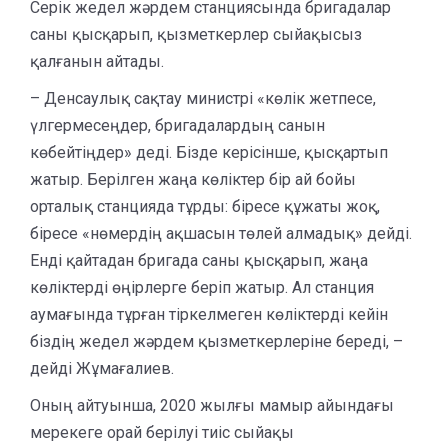
Серік жедел жәрдем станциясында бригадалар
саны қысқарып, қызметкерлер сыйақысыз
қалғанын айтады.
– Денсаулық сақтау министрі «көлік жетпесе,
үлгермесеңдер, бригадалардың санын
көбейтіңдер» деді. Бізде керісінше, қысқартып
жатыр. Берілген жаңа көліктер бір ай бойы
орталық станцияда тұрды: біресе құжаты жоқ,
біресе «нөмердің ақшасын төлей алмадық» дейді.
Енді қайтадан бригада саны қысқарып, жаңа
көліктерді өңірлерге беріп жатыр. Ал станция
аумағында тұрған тіркелмеген көліктерді кейін
біздің жедел жәрдем қызметкерлеріне береді, –
дейді Жұмағалиев.
Оның айтуынша, 2020 жылғы мамыр айындағы
мерекеге орай берілуі тиіс сыйақы