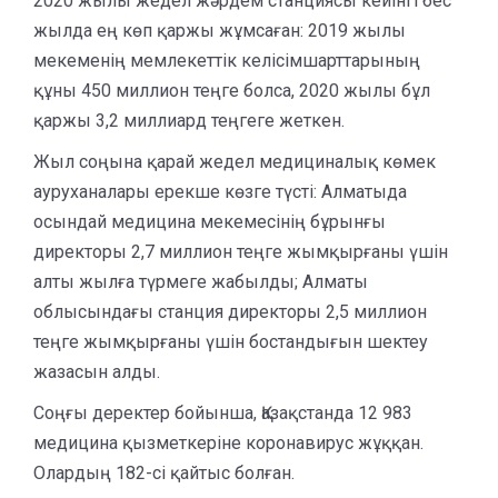
2020 жылы жедел жәрдем станциясы кейінгі бес
жылда ең көп қаржы жұмсаған: 2019 жылы
мекеменің мемлекеттік келісімшарттарының
құны 450 миллион теңге болса, 2020 жылы бұл
қаржы 3,2 миллиард теңгеге жеткен.
Жыл соңына қарай жедел медициналық көмек
ауруханалары ерекше көзге түсті: Алматыда
осындай медицина мекемесінің бұрынғы
директоры 2,7 миллион теңге жымқырғаны үшін
алты жылға түрмеге жабылды; Алматы
облысындағы станция директоры 2,5 миллион
теңге жымқырғаны үшін бостандығын шектеу
жазасын алды.
Соңғы деректер бойынша, Қазақстанда 12 983
медицина қызметкеріне коронавирус жұққан.
Олардың 182-сі қайтыс болған.