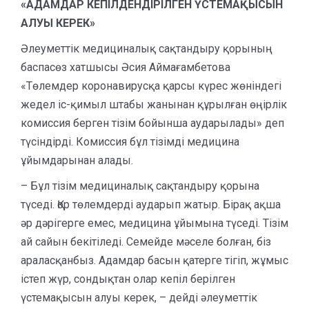
«АДАМДАР КЕПІЛДЕНДІРІЛГЕН ҮСТЕМАҚЫСЫН
АЛУЫ КЕРЕК»
Әлеуметтік медициналық сақтандыру қорының
баспасөз хатшысы Әсия Аймағамбетова
«Төлемдер коронавирусқа қарсы күрес жөніндегі
жедел іс-қимыл штабы жанынан құрылған өңірлік
комиссия берген тізім бойынша аударылады» деп
түсіндірді. Комиссия бұл тізімді медицина
ұйымдарынан алады.
– Бұл тізім медициналық сақтандыру қорына
түседі. Қор төлемдерді аударып жатыр. Бірақ ақша
әр дәрігерге емес, медицина ұйымына түседі. Тізім
ай сайын бекітіледі. Семейде мәселе болған, біз
араласқанбыз. Адамдар басын қатерге тігіп, жұмыс
істеп жүр, сондықтан олар кепіл берілген
үстемақысын алуы керек, – дейді әлеуметтік