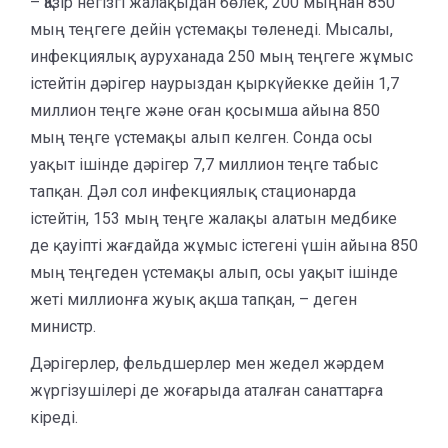
– Қазір негізгі жалақыдан бөлек, 200 мыңнан 850
мың теңгеге дейін үстемақы төленеді. Мысалы,
инфекциялық ауруханада 250 мың теңгеге жұмыс
істейтін дәрігер наурыздан қыркүйекке дейін 1,7
миллион теңге және оған қосымша айына 850
мың теңге үстемақы алып келген. Сонда осы
уақыт ішінде дәрігер 7,7 миллион теңге табыс
тапқан. Дәл сол инфекциялық стационарда
істейтін, 153 мың теңге жалақы алатын медбике
де қауіпті жағдайда жұмыс істегені үшін айына 850
мың теңгеден үстемақы алып, осы уақыт ішінде
жеті миллионға жуық ақша тапқан, – деген
министр.
Дәрігерлер, фельдшерлер мен жедел жәрдем
жүргізушілері де жоғарыда аталған санаттарға
кіреді.