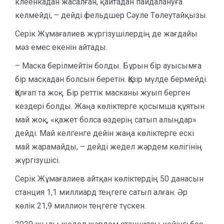
клеенкадан жасалған, қайтадан пайдалануға
келмейді, – дейді фельдшер Сәуле Төлеутайқызы.
Серік Жұмағалиев жүргізушілердің де жағдайы
мәз емес екенін айтады.
– Маска берілмейтін болды. Бұрын бір ауысымға
бір маскадан болсын беретін. Қазір мүлде бермейді.
Қолғап та жоқ. Бір реттік масканы жуып берген
кездері болды. Жаңа көліктерге қосымша құятын
май жоқ, «қажет болса өздерің сатып алыңдар»
дейді. Май келгенге дейін жаңа көліктерге ескі
май жарамайды, – дейді жедел жәрдем көлігінің
жүргізушісі.
Серік Жұмағалиев айтқан көліктердің 50 данасын
станция 1,1 миллиард теңгеге сатып алған. Әр
көлік 21,9 миллион теңгеге түскен.