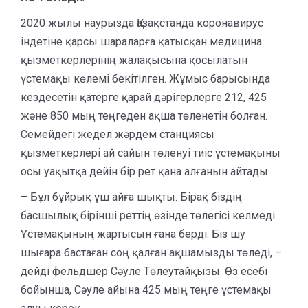
2020 жылы наурызда Қазақстанда коронавирус
індетіне қарсы шараларға қатысқан медицина
қызметкерлерінің жалақысына қосылатын
үстемақы көлемі бекітілген. Жұмыс барысында
кездесетін қатерге қарай дәрігерлерге 212, 425
және 850 мың теңгеден ақша төленетін болған.
Семейдегі жедел жәрдем станциясы
қызметкерлері ай сайын төленуі тиіс үстемақыны
осы уақытқа дейін бір рет қана алғанын айтады.
– Бұл бұйрық үш айға шықты. Бірақ біздің
басшылық бірінші реттің өзінде төлегісі келмеді.
Үстемақының жартысын ғана берді. Біз шу
шығара бастаған соң қалған ақшамызды төледі, –
дейді фельдшер Сәуле Төлеутайқызы. Өз есебі
бойынша, Сәуле айына 425 мың теңге үстемақы