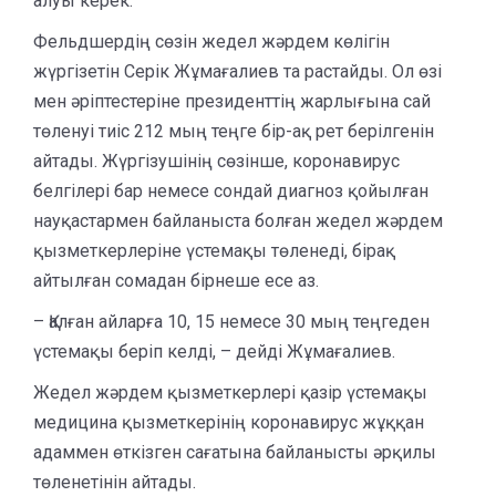
алуы керек.
Фельдшердің сөзін жедел жәрдем көлігін
жүргізетін Серік Жұмағалиев та растайды. Ол өзі
мен әріптестеріне президенттің жарлығына сай
төленуі тиіс 212 мың теңге бір-ақ рет берілгенін
айтады. Жүргізушінің сөзінше, коронавирус
белгілері бар немесе сондай диагноз қойылған
науқастармен байланыста болған жедел жәрдем
қызметкерлеріне үстемақы төленеді, бірақ
айтылған сомадан бірнеше есе аз.
– Қалған айларға 10, 15 немесе 30 мың теңгеден
үстемақы беріп келді, – дейді Жұмағалиев.
Жедел жәрдем қызметкерлері қазір үстемақы
медицина қызметкерінің коронавирус жұққан
адаммен өткізген сағатына байланысты әрқилы
төленетінін айтады.