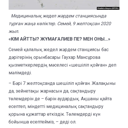
Медициналық жедел жәрдем станциясында
тұрған жаңа көліктер. Семей, 9 желтоқсан 2020
жыл.
«КІМ АЙТТЫ? ЖҰМАҒАЛИЕВ ПЕ
? МЕН ОНЫ…»
Семей қалалық жедел жәрдем станциясы бас
дәрігерінің орынбасары Гаухар Мансұрова
қызметкерлердің мәселесі «шешіліп қойған» деп
мәлімдеді.
– Бәрі 7 желтоқсанда шешіліп қойған. Жалақыны
да, зейнетақы жарнасын да, сақтандыру
төлемдерін де – бәрін аудардық. Ақшаны қайта
есептеп, міндетті медициналық сақтандыру
қорына құжаттар өткіздік. Төлемдерді күн
бойынша есептейміз, – деді ол.