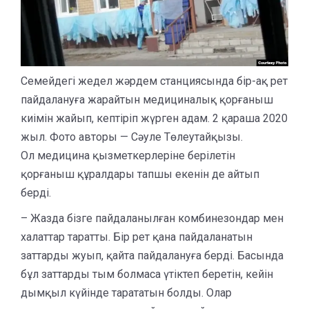
Семейдегі жедел жәрдем станциясында бір-ақ рет
пайдалануға жарайтын медициналық қорғаныш
киімін жайып, кептіріп жүрген адам. 2 қараша 2020
жыл. Фото авторы — Сәуле Төлеутайқызы.
Ол медицина қызметкерлеріне берілетін
қорғаныш құралдары тапшы екенін де айтып
берді.
– Жазда бізге пайдаланылған комбинезондар мен
халаттар таратты. Бір рет қана пайдаланатын
заттарды жуып, қайта пайдалануға берді. Басында
бұл заттарды тым болмаса үтіктеп беретін, кейін
дымқыл күйінде тарататын болды. Олар