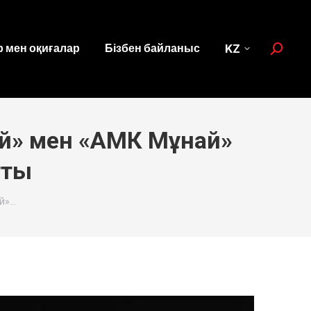
 мен оқиғалар
Бізбен байланыс
KZ
Search:
й» мен «АМК Мұнай»
тты
й»…