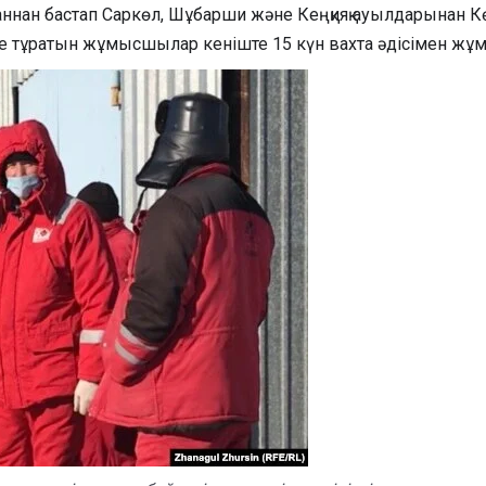
аннан бастап Саркөл, Шұбарши және Кеңқияқ ауылдарынан
е тұратын жұмысшылар кеніште 15 күн вахта әдісімен жұмы