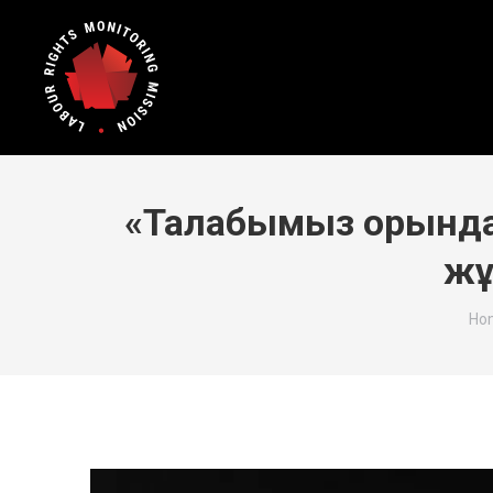
«Талабымыз орында
жұ
You
Ho