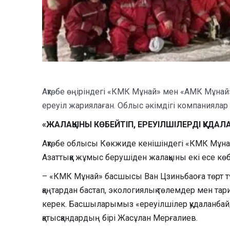
Ақтөбе өңіріндегі «КМК Мұнай» мен «АМК Мұнай»
ереуіл жариялаған. Облыс әкімдігі компанияла
«ЖАЛАҚЫНЫ КӨБЕЙТІП, ЕРЕУІЛШІЛЕРДІ ҚУДАЛ
Ақтөбе облысы Көкжиде кенішіндегі «КМК Мұнай
Азаттыққа жұмыс берушіден жалақыны екі есе көб
– «КМК Мұнай» басшысы Ван Цзиньбаоға төрт т
қаңтардан бастап, экологиялық төлемдер мен та
керек. Басшыларымыз «ереуілшілер қудаланбайд
қатысқандардың бірі Жасұлан Мерғалиев.