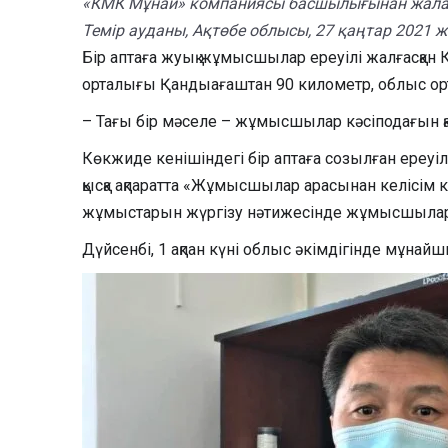
«КМК Мұнай» компаниясы басшылығынан жалақыны
Темір ауданы, Ақтөбе облысы, 27 қаңтар 2021 ж
Бір аптаға жуық жұмысшылар ереуілі жалғасқа
орталығы Қандыағаштан 90 километр, облыс орта
– Тағы бір мәселе – жұмысшылар кәсіподағын қа
Көкжиде кенішіндегі бір аптаға созылған ереуіл
қысқа ақпаратта «Жұмысшылар арасынан келісі
жұмыстарын жүргізу нәтижесінде жұмысшылар 
Дүйсенбі, 1 ақпан күні облыс әкімдігінде мұна