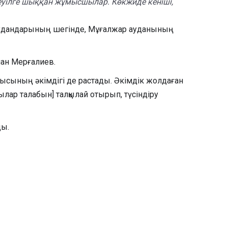
реуілге шыққан жұмысшылар. Көкжиде кеніші,
 аудандарының шегінде, Мұғалжар ауданының
лан Мерғалиев.
блысының әкімдігі де растады. Әкімдік жолдаған
ар талабын] талқылай отырып, түсіндіру
ды.