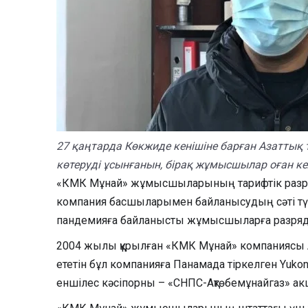
27 қаңтарда Көкжиде кенішіне барған Азаттық
көтеруді ұсынғанын, бірақ жұмысшылар оған келі
«КМК Мұнай» жұмысшыларының тарифтік разрядын б
компания басшыларымен байланысудың сәті түспе
пандемияға байланысты жұмысшыларға разряд бер
2004 жылы құрылған «КМК Мұнай» компаниясы А
ететін бұл компанияға Панамада тіркелген Yuk
еншілес кәсіпорны – «СНПС-Ақтөбемұнайгаз» акци