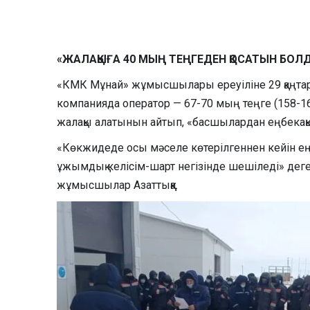
«ЖАЛАҚЫҒА 40 МЫҢ ТЕҢГЕДЕН ҚОСАТЫН БОЛ
«КМК Мұнай» жұмысшылары ереуіліне 29 қаңтар 
компанияда оператор — 67-70 мың теңге (158-16
жалақы алатынын айтып, «басшылардан еңбекақы
«Көкжидеде осы мәселе көтерілгеннен кейін 
ұжымдық келісім-шарт негізінде шешіледі» дег
жұмысшылар Азаттыққа.