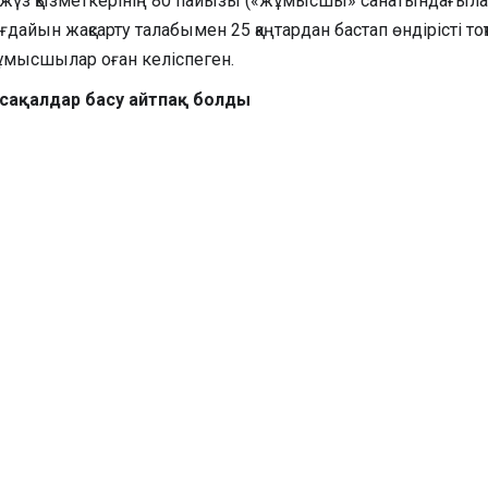
з қызметкерінің 80 пайызы («жұмысшы» санатындағыла
айын жақсарту талабымен 25 қаңтардан бастап өндірісті 
 жұмысшылар оған келіспеген.
сақалдар басу айтпақ болды