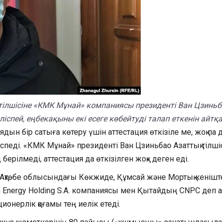
 тілшісіне «КМК Мұнай» компаниясы президенті Ван Цзи
спей, еңбекақыны екі есеге көбейтуді талап еткенін айтқа
ір сатыға көтеру үшін аттестация өткізіле ме, жоқ па дег
ді. «КМК Мұнай» президенті Ван Цзиньбао Азаттық тілшісі
ілмеді, аттестация да өткізілген жоқ» деген еді.
қтөбе облысындағы Көкжиде, Құмсай және Мортық кеніште
on Energy Holding S.A. компаниясы мен Қытайдың CNPC деп
онерлік қоғамы тең иелік етеді.