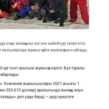
а олар жалақыны екі есе көбейтуді талап етіп,
кеніштерінде жұмыс қайта жалғасқанын айтады.
де түнгі ауысым жұмысқа кірісті. Бұл туралы
хабарлады.
олды. Компания жұмысшылары 2021 жылғы 1
амен 520-615 доллар) аралығында жалақы алуы
лады» деп уәде берді, – деді ереуілге