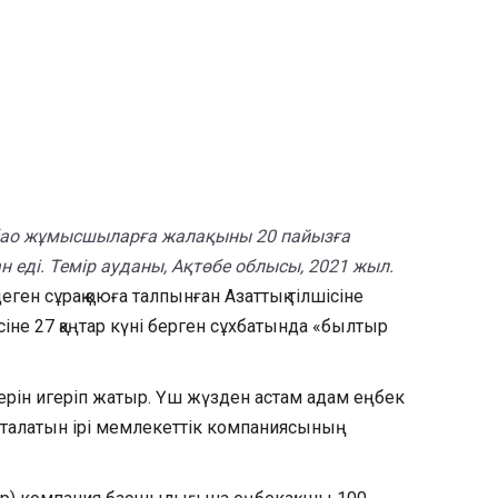
ньбао жұмысшыларға жалақыны 20 пайызға
н еді. Темір ауданы, Ақтөбе облысы, 2021 жыл.
ен сұрақ қоюға талпынған Азаттық тілшісіне
не 27 қаңтар күні берген сұхбатында «былтыр
рін игеріп жатыр. Үш жүзден астам адам еңбек
 аталатын ірі мемлекеттік компаниясының