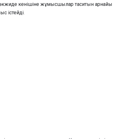
 Көкжиде кенішіне жұмысшылар таситын арнайы
с істейді.