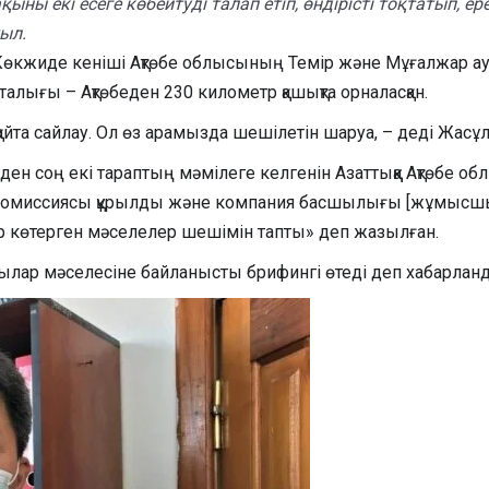
 екі есеге көбейтуді талап етіп, өндірісті тоқтатып, е
ыл.
н Көкжиде кеніші Ақтөбе облысының Темір және Мұғалжар
лығы – Ақтөбеден 230 километр қашықта орналасқан.
йта сайлау. Ол өз арамызда шешілетін шаруа, – деді Жасұ
ден соң екі тараптың мәмілеге келгенін Азаттыққа Ақтөбе о
м комиссиясы құрылды және компания басшылығы [жұмысшыл
көтерген мәселелер шешімін тапты» деп жазылған.
йшылар мәселесіне байланысты брифингі өтеді деп хабарлан