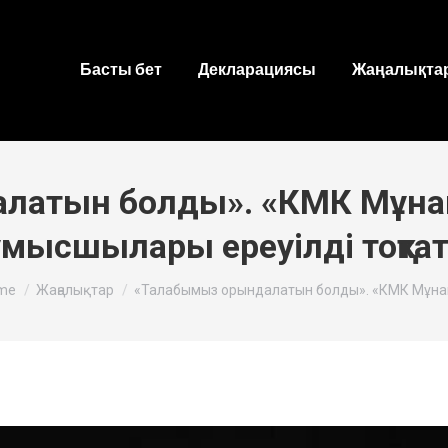
Басты бет
Декларациясы
Жаңалықтар
латын болды». «КМК Мұна
мысшылары ереуілді тоқта
 are here:
me
Жаңалықтар
«Талабымыз орындалатын болды». «КМК Мұна