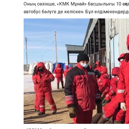
Оның сөзінше, «КМК Мұнай» басшылығы 10 ақп
автобус бөлуге де келіскен. Бұл елдімекендерд