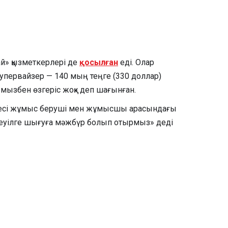
й» қызметкерлері де
қосылған
еді. Олар
супервайзер — 140 мың теңге (330 доллар)
мызбен өзгеріс жоқ» деп шағынған.
елесі жұмыс беруші мен жұмысшы арасындағы
ереуілге шығуға мәжбүр болып отырмыз» деді