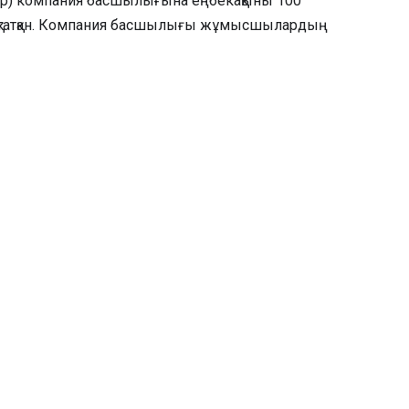
р) компания басшылығына еңбекақыны 100
тоқтатқан. Компания басшылығы жұмысшылардың