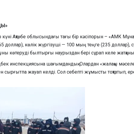
ДЫ»
күні Ақтөбе облысындағы тағы бір кәсіпорын – «АМК Мұна
5 доллар), көлік жүргізуші — 100 мың теңге (235 доллар), 
ны көтеруді былтырғы наурыздан бері сұрап келе жатқаны
еңбек инспекциясына шағымдандық. Олардан «жалақы мәс
ен сырғытпа жауап келді. Сол себепті жұмысты тоқтатып, 