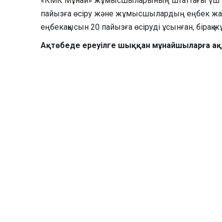
«КМК Мұнай» жұмысшыларының штаттағы үш жү
пайызға өсіру және жұмысшылардың еңбек жағд
еңбекақысын 20 пайызға өсіруді ұсынған, бірақ
Ақтөбеде ереуілге шыққан мұнайшыларға ақ