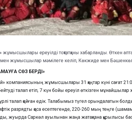
 жұмысшылары ереуілді тоқтатқаны хабарланды. Өткен аптад
р мен жұмысшылар мәмілеге келіп, Көкжиде мен Бәшенкөл 
АМАУҒА СӨЗ БЕРДІ»
» компаниясының жұмысшылары 31 қаңтар күні сағат 21:00-
ейтуді талап етіп, 7 күн бойы ереуіл өткізген мұнайшылар 
үрлі талап қойған едік. Талабымыз түгел орындалатын б
рифтік разрядты қоса есептегенде, 220-260 мың теңге (шам
ы, жуырда Саркөл ауылынан жаңа жатақхана құрылысы баста