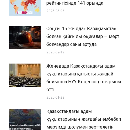
рейтингісінде 141 орында
2025-05-06
Соңғы 15 жылда» Қазақмыста»
болған қайғылы оқиғалар — мерт
болғандар саны артуда
2025-02-19
Женевада Қазақстандағы адам
құқықтарына қатысты жағдай
бойынша БҰҰ Кеңесінің отырысы
өтті
2025-01-23
Қазақстандағы адам
құқықтарының жағдайы әмбебап
мерзімді шолумен зерттелетін