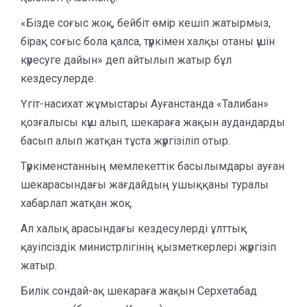
«Бізде соғыс жоқ, бейбіт өмір кешіп жатырмыз,
бірақ соғыс бола қалса, түркімен халқы отаны үшін
күресуге дайын» деп айтылып жатыр бұл
кездесулерде.
Үгіт-насихат жұмыстары Ауғанстанда «Талибан»
қозғалысы күш алып, шекараға жақын аудандарды
басып алып жатқан тұста жүргізіліп отыр.
Түркіменстанның мемлекеттік басылымдары ауған
шекарасындағы жағдайдың ушыққаны туралы
хабарлап жатқан жоқ.
Ал халық арасындағы кездесулерді ұлттық
қауіпсіздік министрлігінің қызметкерлері жүргізіп
жатыр.
Билік сондай-ақ шекараға жақын Серхетабад