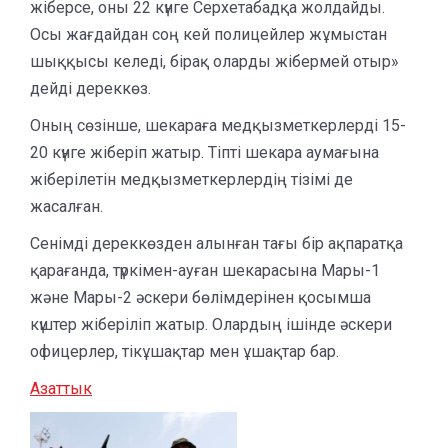
жіберсе, оны 22 күнге Серхетабадқа жолдайды.
Осы жағдайдан соң кей полицейлер жұмыстан
шыққысы келеді, бірақ оларды жібермей отыр»
дейді дереккөз.
Оның сөзінше, шекараға медқызметкерлерді 15-
20 күнге жіберіп жатыр. Тіпті шекара аумағына
жіберілетін медқызметкерлердің тізімі де
жасалған.
Сенімді дереккөзден алынған тағы бір ақпаратқа
қарағанда, түркімен-ауған шекарасына Мары-1
және Мары-2 әскери бөлімдерінен қосымша
күштер жіберіліп жатыр. Олардың ішінде әскери
офицерлер, тікұшақтар мен ұшақтар бар.
Азаттык