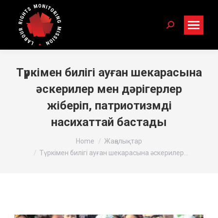
Search:
Түркімен билігі ауған шекарасына
әскерилер мен дәрігерлер
жіберіп, патриотизмді
насихаттай бастады
You are here:
Home
Жаңалықтар
Түркімен билігі ауған шекарасына әскерилер…