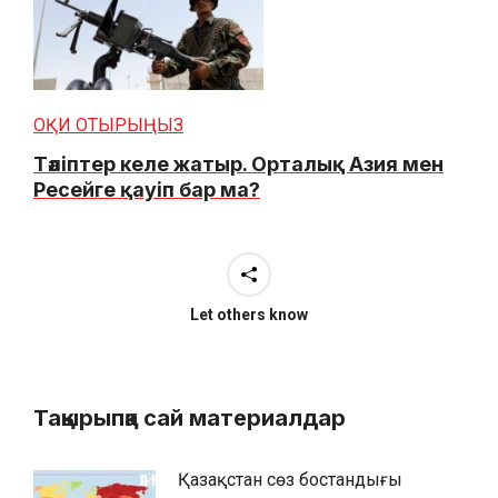
ОҚИ ОТЫРЫҢЫЗ
Тәліптер келе жатыр. Орталық Азия мен
Ресейге қауіп бар ма?
Let others know
Тақырыпқа сай материалдар
Қазақстан сөз бостандығы