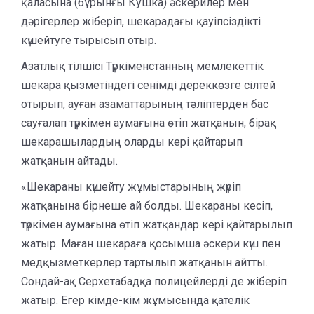
қаласына (бұрынғы Кушка) әскерилер мен
дәрігерлер жіберіп, шекарадағы қауіпсіздікті
күшейтуге тырысып отыр.
Азатлық тілшісі Түркіменстанның мемлекеттік
шекара қызметіндегі сенімді дереккөзге сілтей
отырып, ауған азаматтарының тәліптерден бас
сауғалап түркімен аумағына өтіп жатқанын, бірақ
шекарашылардың оларды кері қайтарып
жатқанын айтады.
«Шекараны күшейту жұмыстарының жүріп
жатқанына бірнеше ай болды. Шекараны кесіп,
түркімен аумағына өтіп жатқандар кері қайтарылып
жатыр. Маған шекараға қосымша әскери күш пен
медқызметкерлер тартылып жатқанын айтты.
Сондай-ақ Серхетабадқа полицейлерді де жіберіп
жатыр. Егер кімде-кім жұмысында қателік