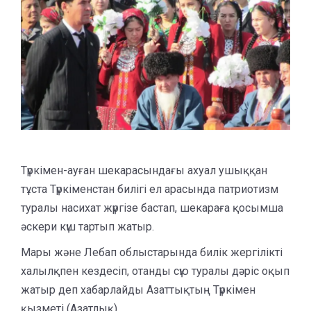
Түркімен-ауған шекарасындағы ахуал ушыққан
тұста Түркіменстан билігі ел арасында патриотизм
туралы насихат жүргізе бастап, шекараға қосымша
әскери күш тартып жатыр.
Мары және Лебап облыстарында билік жергілікті
халылқпен кездесіп, отанды сүю туралы дәріс оқып
жатыр деп хабарлайды Азаттықтың Түркімен
қызметі (Азатлық).