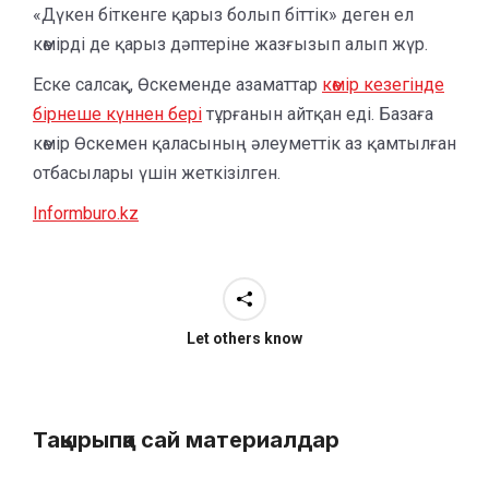
«Дүкен біткенге қарыз болып біттік» деген ел
көмірді де қарыз дәптеріне жазғызып алып жүр.
Еске салсақ, Өскеменде азаматтар
көмір кезегінде
бірнеше күннен бері
тұрғанын айтқан еді. Базаға
көмір Өскемен қаласының әлеуметтік аз қамтылған
отбасылары үшін жеткізілген.
Informburo.kz
Let others know
Тақырыпқа сай материалдар