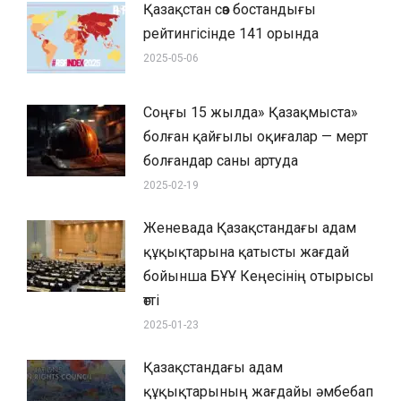
Қазақстан сөз бостандығы
рейтингісінде 141 орында
2025-05-06
Соңғы 15 жылда» Қазақмыста»
болған қайғылы оқиғалар — мерт
болғандар саны артуда
2025-02-19
Женевада Қазақстандағы адам
құқықтарына қатысты жағдай
бойынша БҰҰ Кеңесінің отырысы
өтті
2025-01-23
Қазақстандағы адам
құқықтарының жағдайы әмбебап