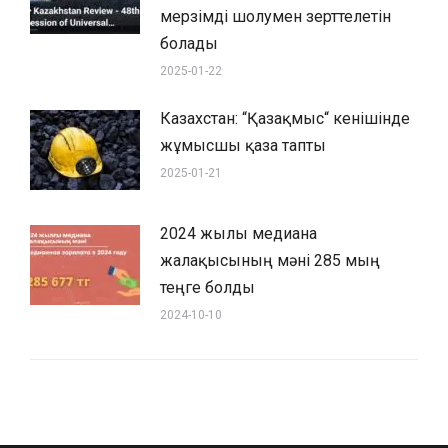
мерзімді шолумен зерттелетін
болады
2025-01-22
Казахстан: “Қазақмыс“ кенішінде
жұмысшы қаза тапты
2025-01-21
2024 жылы медиана
жалақысының мәні 285 мың
теңге болды
2024-10-10