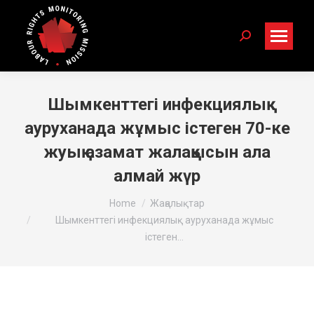
Search:
Шымкенттегі инфекциялық
ауруханада жұмыс істеген 70-ке
жуық азамат жалақысын ала
алмай жүр
You are here:
Home
Жаңалықтар
Шымкенттегі инфекциялық ауруханада жұмыс
істеген…