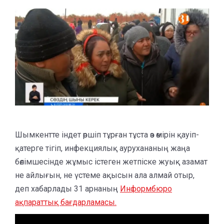
Шымкентте індет өршіп тұрған тұста өз өмірін қауіп-
қатерге тігіп, инфекциялық аурухананың жаңа
бөлімшесінде жұмыс істеген жетпіске жуық азамат
не айлығын, не үстеме ақысын ала алмай отыр,
деп хабарлады 31 арнаның
Информбюро
ақпараттық бағдарламасы.