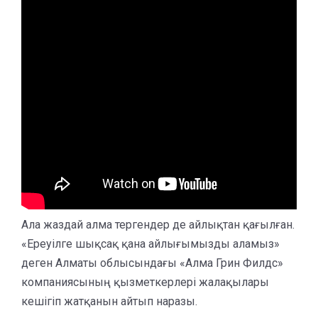
Ала жаздай алма тергендер де айлықтан қағылған.
«Ереуілге шықсақ қана айлығымызды аламыз»
деген Алматы облысындағы «Алма Грин Филдс»
компаниясының қызметкерлері жалақылары
кешігіп жатқанын айтып наразы.