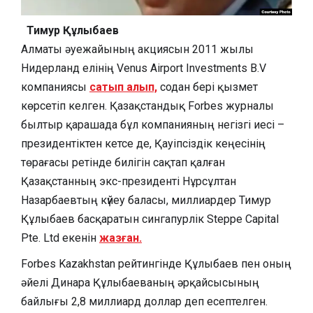
Тимур Құлыбаев
Алматы әуежайының акциясын 2011 жылы
Нидерланд елінің Venus Airport Investments B.V
компаниясы
сатып алып,
содан бері қызмет
көрсетіп келген. Қазақстандық Forbes журналы
былтыр қарашада бұл компанияның негізгі иесі –
президентіктен кетсе де, Қауіпсіздік кеңесінің
төрағасы ретінде билігін сақтап қалған
Қазақстанның экс-президенті Нұрсұлтан
Назарбаевтың күйеу баласы, миллиардер Тимур
Құлыбаев басқаратын сингапурлік Steppe Capital
Pte. Ltd екенін
жазған.
Forbes Kazakhstan рейтингінде Құлыбаев пен оның
әйелі Динара Құлыбаеваның әрқайсысының
байлығы 2,8 миллиард доллар деп есептелген.