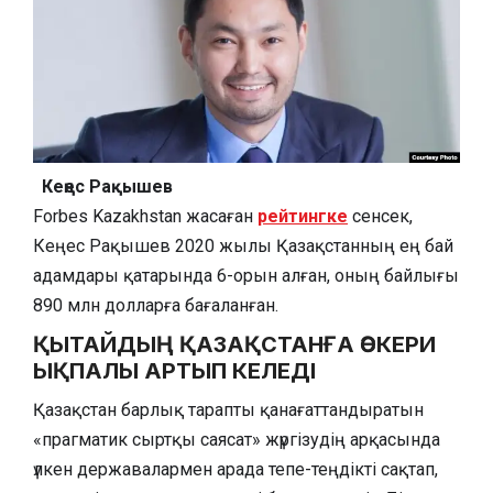
Кеңес Рақышев
Forbes Kazakhstan жасаған
рейтингке
сенсек,
Кеңес Рақышев 2020 жылы Қазақстанның ең бай
адамдары қатарында 6-орын алған, оның байлығы
890 млн долларға бағаланған.
ҚЫТАЙДЫҢ ҚАЗАҚСТАНҒА ӘСКЕРИ
ЫҚПАЛЫ АРТЫП КЕЛЕДІ
Қазақстан барлық тарапты қанағаттандыратын
«прагматик сыртқы саясат» жүргізудің арқасында
үлкен державалармен арада тепе-теңдікті сақтап,