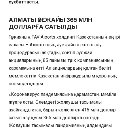
сұхбаттасты.
АЛМАТЫ ӘУЕЖАЙЫ
365
МЛН
ДОЛЛАРҒА САТЫЛДЫ
Түркияның TAV Aiports холдингі Қазақстанның ең ірі
қаласы – Алматының әуежайын сатып алу
процедурасын аяқтады, сөйтіп әуежай
акцияларының 85 пайызы түрік компаниясының
қарамағына өтті. Ал акциялардың қалған бөлігі
мемлекеттік Қазақстан инфрақұрылым қорының
қолында қалды.
«Коронавирус пандемиясына қарамастан, мәміле
жүзеге асты. Әлемдегі жолаушы тасымалы
азайғандықтан, бұрын келісілген 415 млн доллар
сатып алу құны 365 млн долларға өзгерді.
Жолаушы тасымалы пандемияның алдындағы