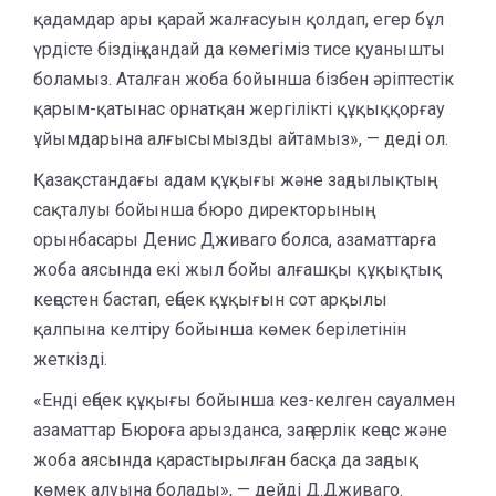
қадамдар ары қарай жалғасуын қолдап, егер бұл
үрдісте біздің қандай да көмегіміз тисе қуанышты
боламыз. Аталған жоба бойынша бізбен әріптестік
қарым-қатынас орнатқан жергілікті құқыққорғау
ұйымдарына алғысымызды айтамыз», — деді ол.
Қазақстандағы адам құқығы және заңдылықтың
сақталуы бойынша бюро директорының
орынбасары Денис Дживаго болса, азаматтарға
жоба аясында екі жыл бойы алғашқы құқықтық
кеңестен бастап, еңбек құқығын сот арқылы
қалпына келтіру бойынша көмек берілетінін
жеткізді.
«Енді еңбек құқығы бойынша кез-келген сауалмен
азаматтар Бюроға арызданса, заңгерлік кеңес және
жоба аясында қарастырылған басқа да заңдық
көмек алуына болады», — дейді Д.Дживаго.