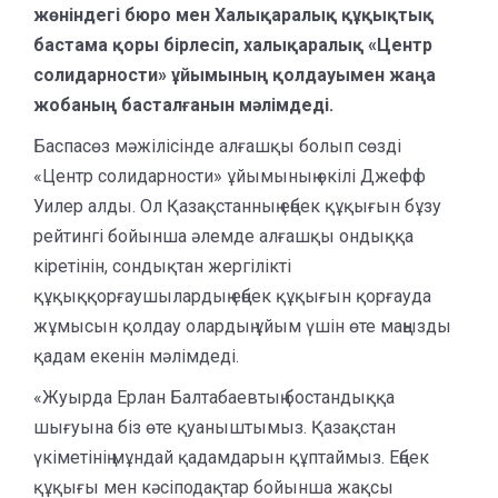
жөніндегі бюро мен Халықаралық құқықтық
бастама қоры бірлесіп, халықаралық «Центр
солидарности» ұйымының қолдауымен жаңа
жобаның басталғанын мәлімдеді.
Баспасөз мәжілісінде алғашқы болып сөзді
«Центр солидарности» ұйымының өкілі Джефф
Уилер алды. Ол Қазақстанның еңбек құқығын бұзу
рейтингі бойынша әлемде алғашқы ондыққа
кіретінін, сондықтан жергілікті
құқыққорғаушылардың еңбек құқығын қорғауда
жұмысын қолдау олардың ұйым үшін өте маңызды
қадам екенін мәлімдеді.
«Жуырда Ерлан Балтабаевтың бостандыққа
шығуына біз өте қуаныштымыз. Қазақстан
үкіметінің мұндай қадамдарын құптаймыз. Еңбек
құқығы мен кәсіподақтар бойынша жақсы