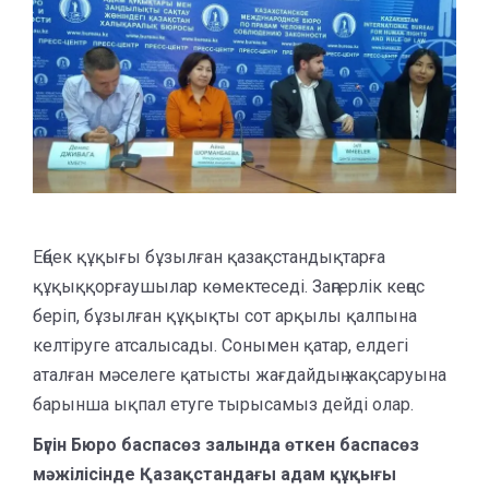
Еңбек құқығы бұзылған қазақстандықтарға
құқыққорғаушылар көмектеседі. Заңгерлік кеңес
беріп, бұзылған құқықты сот арқылы қалпына
келтіруге атсалысады. Сонымен қатар, елдегі
аталған мәселеге қатысты жағдайдың жақсаруына
барынша ықпал етуге тырысамыз дейді олар.
Бүгін Бюро баспасөз залында өткен баспасөз
мәжілісінде Қазақстандағы адам құқығы