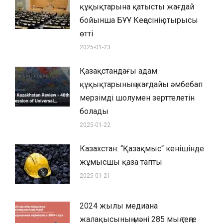
құқықтарына қатысты жағдай
бойынша БҰҰ Кеңесінің отырысы
өтті
2025-01-23
Қазақстандағы адам
құқықтарының жағдайы әмбебап
мерзімді шолумен зерттелетін
болады
2025-01-22
Казахстан: “Қазақмыс“ кенішінде
жұмысшы қаза тапты
2025-01-21
2024 жылы медиана
жалақысының мәні 285 мың теңге