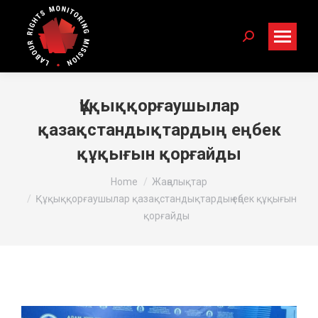
Search:
Құқыққорғаушылар
қазақстандықтардың еңбек
құқығын қорғайды
You are here:
Home
Жаңалықтар
Құқыққорғаушылар қазақстандықтардың еңбек құқығын
қорғайды