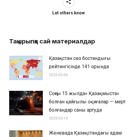
Let others know
Тақырыпқа сай материалдар
Қазақстан сөз бостандығы
рейтингісінде 141 орында
2025-05-06
Соңғы 15 жылда» Қазақмыста»
болған қайғылы оқиғалар — мерт
болғандар саны артуда
2025-02-19
Женевада Қазақстандағы адам