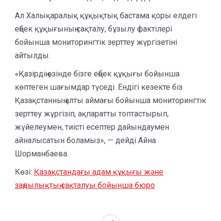
Ал Халықаралық құқықтық бастама қоры елдегі
еңбек құқығының сақталу, бұзылу фактілері
бойынша мониторингтік зерттеу жүргізетіні
айтылды.
«Қазірдің өзінде бізге еңбек құқығы бойынша
көптеген шағымдар түседі. Ендігі кезекте біз
Қазақстанның алты аймағы бойынша мониторингтік
зерттеу жүргізіп, ақпаратты топтастырып,
жүйелеумен, тиісті есептер дайындаумен
айналысатын боламыз», — дейді Айна
Шорманбаева.
Көзі:
Қазақстандағы адам құқығы және
заңдылықтың сақталуы бойынша бюро