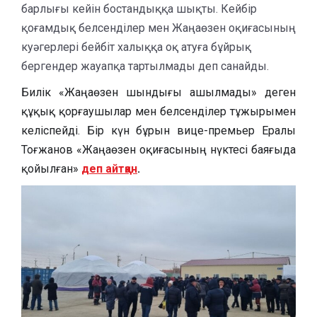
барлығы кейін бостандыққа шықты. Кейбір
қоғамдық белсенділер мен Жаңаөзен оқиғасының
куәгерлері бейбіт халыққа оқ атуға бұйрық
бергендер жауапқа тартылмады деп санайды.
Билік «Жаңаөзен шындығы ашылмады» деген
құқық қорғаушылар мен белсенділер тұжырымен
келіспейді. Бір күн бұрын вице-премьер Ералы
Тоғжанов «Жаңаөзен оқиғасының нүктесі баяғыда
қойылған»
деп айтқан
.