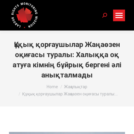
Search:
Құқық қорғаушылар Жаңаөзен
оқиғасы туралы: Халыққа оқ
атуға кімнің бұйрық бергені әлі
анықталмады
You are here:
Home
Жаңалықтар
Құқық қорғаушылар Жаңаөзен оқиғасы туралы:…