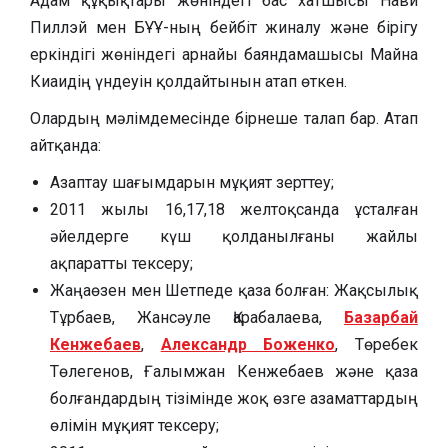
Адам құқықтары жөніндегі бас хатшысы Нави
Пиллэй мен БҰҰ-ның бейбіт жиналу және бірігу
еркіндігі жөніндегі арнайы баяндамашысы Майна
Киаидің үндеуін қолдайтынын атап өткен.
Олардың мәлімдемесінде бірнеше талап бар. Атап
айтқанда:
Азаптау шағымдарын мұқият зерттеу;
2011 жылы 16,17,18 желтоқсанда ұсталған
әйелдерге күш қолданылғаны жайлы
ақпаратты тексеру;
Жаңаөзен мен Шетпеде қаза болған: Жақсылық
Тұрбаев, Жансәуле Қарабалаева,
Базарбай
Кенжебаев
,
Александр Боженко
, Төребек
Төлегенов, Ғалымжан Кенжебаев және қаза
болғандардың тізімінде жоқ өзге азаматтардың
өлімін мұқият тексеру;