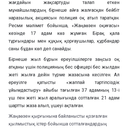
жағдайын жақсартуды талап еткен
мұнайшылардың бірнеше айға жалғасқан бейбіт
наразылық акциясын полиция оқ атып таратқан.
Ресми мәлімет бойынша, «Жаңаөзен оқиғасы»
кезінде 17 адам көз жұмған. Бірақ қала
тұрғындары мен құқық қорғаушылар, құрбандар
саны бұдан көп деп санайды.
Бірнеше жыл бұрын ереуілшілерге заңсыз оқ
атқаны үшін полицияның бес офицері бес жылдан
жеті жылға дейін түрме жазасына кесілген. Ал
ереуілге қатысты «жаппай тәртіпсіздік
ұйымдастыру» айыбы тағылған 37 адамның 13-і
үш пен жеті жыл аралығында сотталған. 21 адам
шартты жаза алып, үшеуі ақталған.
Жаңаөзен қырғынына байланысты қозғалған
қылмыстық істер бойынша сотталғандардың