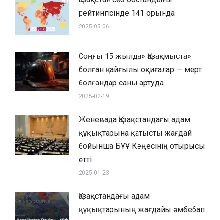
рейтингісінде 141 орында
2025-05-06
Соңғы 15 жылда» Қазақмыста»
болған қайғылы оқиғалар — мерт
болғандар саны артуда
2025-02-19
Женевада Қазақстандағы адам
құқықтарына қатысты жағдай
бойынша БҰҰ Кеңесінің отырысы
өтті
2025-01-23
Қазақстандағы адам
құқықтарының жағдайы әмбебап