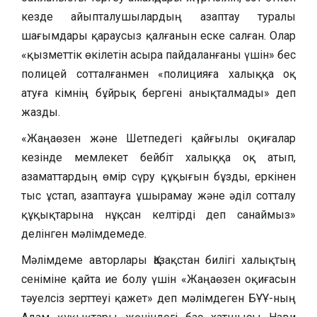
кезде айыпталушылардың азаптау туралы
шағымдары қараусыз қалғанын еске салған. Олар
«қызметтік өкілетін асыра пайдаланғаны үшін» бес
полицей сотталғанмен «полицияға халыққа оқ
атуға кімнің бұйрық бергені анықталмады» деп
жазды.
«Жаңаөзен және Шетпедегі қайғылы оқиғалар
кезінде мемлекет бейбіт халыққа оқ атып,
азаматтардың өмір сүру құқығын бұзды, еркінен
тыс ұстап, азаптауға ұшырамау және әділ сотталу
құқықтарына нұқсан келтірді деп санаймыз»
делінген мәлімдемеде.
Мәлімдеме авторлары Қазақстан билігі халықтың
сеніміне қайта ие болу үшін «Жаңаөзен оқиғасын
тәуелсіз зерттеуі қажет» деп мәлімдеген БҰҰ-ның