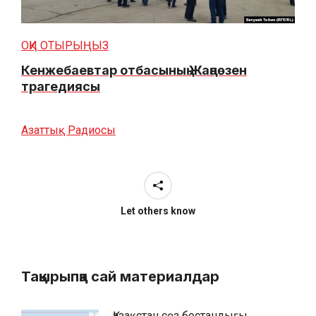
ОҚИ ОТЫРЫҢЫЗ
Кенжебаевтар отбасының Жаңаөзен
трагедиясы
Азаттық Радиосы
Let others know
Тақырыпқа сай материалдар
Қазақстан сөз бостандығы