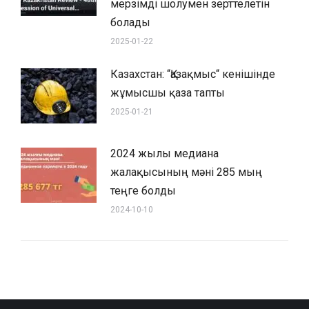
мерзімді шолумен зерттелетін
болады
2025-01-22
Казахстан: “Қазақмыс“ кенішінде
жұмысшы қаза тапты
2025-01-21
2024 жылы медиана
жалақысының мәні 285 мың
теңге болды
2024-10-10