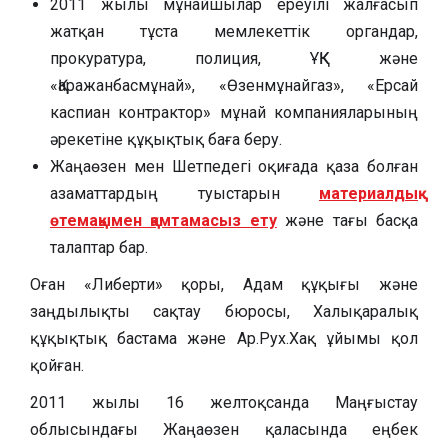
2011 жылы мұнайшылар ереуілі жалғасып
жатқан тұста мемлекеттік органдар,
прокуратура, полиция, ҰҚК және
«Қаражанбасмұнай», «Өзенмұнайгаз», «Ерсай
каспиан контрактор» мұнай компанияларының
әрекетіне құқықтық баға беру.
Жаңаөзен мен Шетпедегі оқиғада қаза болған
азаматтардың туыстарын
материалдық
өтемақымен қамтамасыз ету
және тағы басқа
талаптар бар.
Оған «Либерти» қоры, Адам құқығы және
заңдылықты сақтау бюросы, Халықаралық
құқықтық бастама және Ар.Рух.Хақ ұйымы қол
қойған.
2011 жылы 16 желтоқсанда Маңғыстау
облысындағы Жаңаөзен қаласында еңбек