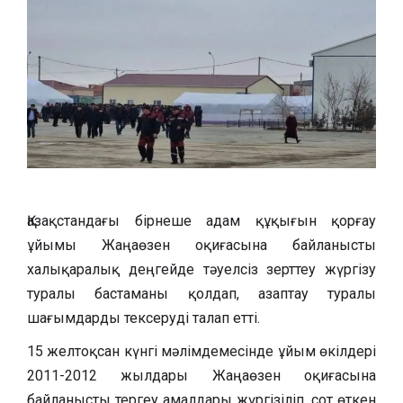
Қазақстандағы бірнеше адам құқығын қорғау
ұйымы Жаңаөзен оқиғасына байланысты
халықаралық деңгейде тәуелсіз зерттеу жүргізу
туралы бастаманы қолдап, азаптау туралы
шағымдарды тексеруді талап етті.
15 желтоқсан күнгі мәлімдемесінде ұйым өкілдері
2011-2012 жылдары Жаңаөзен оқиғасына
байланысты тергеу амалдары жүргізіліп, сот өткен