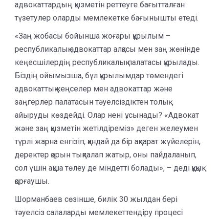
адвокаттардың қызметін реттеуге бағытталған
түзетулер оларды мемлекетке бағынышты етеді.
«Заң жобасы бойынша жоғары құрылым –
республикалық адвокаттар алқасы мен заң жөнінде
кеңесшілердің республикалық палатасы құрылады.
Біздің ойымызша, бұл құрылымдар төмендегі
адвокаттық кеңселер мен адвокаттар және
заңгерлер палатасын тәуелсіздіктен толық
айыруды көздейді. Олар нені ұсынады? «Адвокат
және заң қызметін жетілдіреміз» деген желеумен
түрлі жарна енгізіп, қандай да бір ақпарат жүйелерін,
деректер қорын тықпалап жатыр, оны пайдаланып,
сол үшін ақша төлеу де міндетті болады», – деді құқық
қорғаушы.
Шорманбаев сөзінше, билік 30 жылдан бері
тәуелсіз салаларды мемлекеттендіру процесі