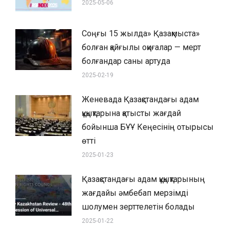
2025-05-06
Соңғы 15 жылда» Қазақмыста»
болған қайғылы оқиғалар — мерт
болғандар саны артуда
2025-02-19
Женевада Қазақстандағы адам
құқықтарына қатысты жағдай
бойынша БҰҰ Кеңесінің отырысы
өтті
2025-01-23
Қазақстандағы адам құқықтарының
жағдайы әмбебап мерзімді
шолумен зерттелетін болады
2025-01-22