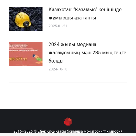
Казахстан: “Қазақмыс“ кенішінде
жұмысшы қаза тапты
2025-01-21
2024 жылы медиана
жалақысының мәні 285 мың теңге
болды
2024-10-10
2016–2026 © Еңбек құқықтары бойынша мониторингтік миссия