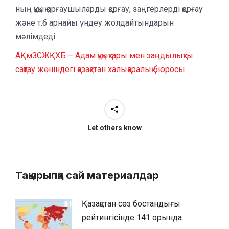
ның құқық қорғаушыларды қорғау, заңгерлерді қорғау
және т.б арнайы үндеу жолдайтындарын
мәлімдеді.
АҚмЗСЖҚХБ – Адам құқықтары мен заңдылықты
сақтау жөніндегі қазақстан халықаралық бюросы
Let others know
Тақырыпқа сай материалдар
Қазақстан сөз бостандығы
рейтингісінде 141 орында