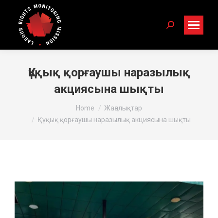
Search:
Құқық қорғаушы наразылық
акциясына шықты
You are here:
Home
Жаңалықтар
Құқық қорғаушы наразылық акциясына шықты