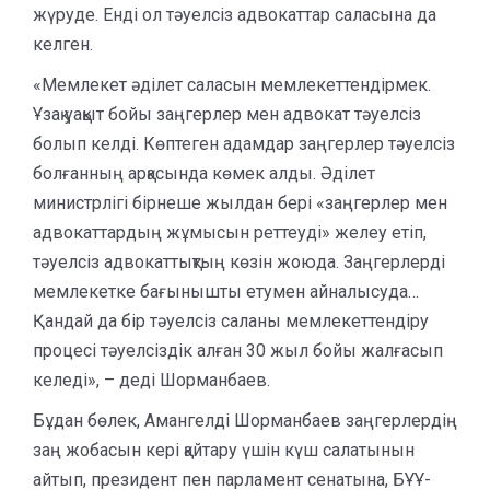
жүруде. Енді ол тәуелсіз адвокаттар саласына да
келген.
«Мемлекет әділет саласын мемлекеттендірмек.
Ұзақ уақыт бойы заңгерлер мен адвокат тәуелсіз
болып келді. Көптеген адамдар заңгерлер тәуелсіз
болғанның арқасында көмек алды. Әділет
министрлігі бірнеше жылдан бері «заңгерлер мен
адвокаттардың жұмысын реттеуді» желеу етіп,
тәуелсіз адвокаттықтың көзін жоюда. Заңгерлерді
мемлекетке бағынышты етумен айналысуда…
Қандай да бір тәуелсіз саланы мемлекеттендіру
процесі тәуелсіздік алған 30 жыл бойы жалғасып
келеді», – деді Шорманбаев.
Бұдан бөлек, Амангелді Шорманбаев заңгерлердің
заң жобасын кері қайтару үшін күш салатынын
айтып, президент пен парламент сенатына, БҰҰ-