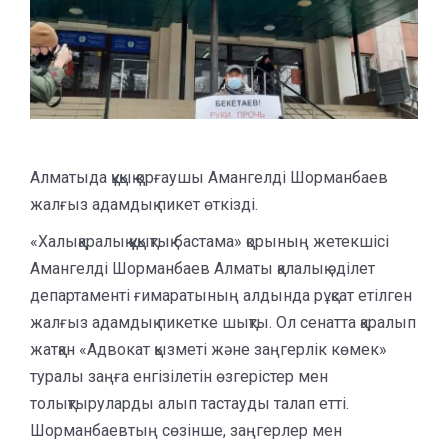
Алматыда құқық қорғаушы Амангелді Шорманбаев
жалғыз адамдық пикет өткізді.
«Халықаралық құқықтық бастама» қорының жетекшісі
Амангелді Шорманбаев Алматы қалалық әділет
департаменті ғимаратының алдында рұқсат етілген
жалғыз адамдық пикетке шықты. Ол сенатта қаралып
жатқан «Адвокат қызметі және заңгерлік көмек»
туралы заңға енгізілетін өзгерістер мен
толықтыруларды алып тастауды талап етті.
Шорманбаевтың сөзінше, заңгерлер мен