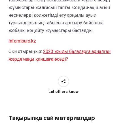
жұмыстары жалғасын тапты. Сондай-ақ шағын
несиелерді қолжетімді ету арқылы ауыл
тұрғындарының табысын арттыру бойынша
жобаны кеңейту жұмыстары басталды.
Informburo.kz
Оқи отырыңыз:
2023 жылы балаларға арналған
жәрдемақы қаншаға өседі?
Let others know
Тақырыпқа сай материалдар