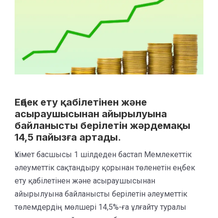
Еңбек ету қабілетінен және
асыраушысынан айырылуына
байланысты берілетін жәрдемақы
14,5 пайызға артады.
Үкімет басшысы 1 шілдеден бастап Мемлекеттік
әлеуметтік сақтандыру қорынан төленетін еңбек
ету қабілетінен және асыраушысынан
айырылуына байланысты берілетін әлеуметтік
төлемдердің мөлшері 14,5%-ға ұлғайту туралы