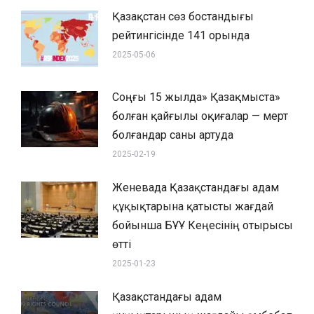
Қазақстан сөз бостандығы
рейтингісінде 141 орында
2025-05-06
Соңғы 15 жылда» Қазақмыста»
болған қайғылы оқиғалар — мерт
болғандар саны артуда
2025-02-19
Женевада Қазақстандағы адам
құқықтарына қатысты жағдай
бойынша БҰҰ Кеңесінің отырысы
өтті
2025-01-23
Қазақстандағы адам