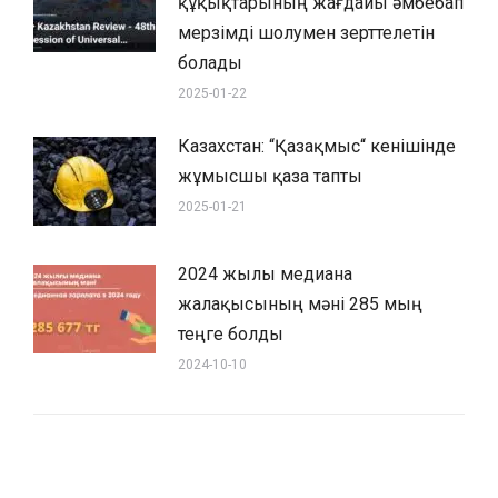
құқықтарының жағдайы әмбебап
мерзімді шолумен зерттелетін
болады
2025-01-22
Казахстан: “Қазақмыс“ кенішінде
жұмысшы қаза тапты
2025-01-21
2024 жылы медиана
жалақысының мәні 285 мың
теңге болды
2024-10-10