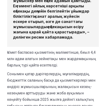
жұмыскер мен еңбек адамын қамтыды.
Ең төменгі айлық көрсеткіші арқылы
еңбекақы деңгейін белгілейтін ұйымдар
біліктіліктің санат аралық жүйесін
ескере отырып, өзге де санаттағы
жұмысшылардың еңбекақысын өсіру
жағына қарай қайта қарастырады», –
делінген ресми хабарламада.
Үкімет баспасөз қызметінің мәліметінше, биыл 4,4
млн адам алатын зейнетақы мен жәрдемақының
барлық түрі қайта есептелді.
Сонымен қатар дәрігерлердің, мұғалімдердің,
бюджеттік саланың басқа да қызметкерлері мен
өндіріс жұмысшыларының жалақысын кезең-
кезеңмен арттыруды және жоба ауқымын
кеңейту бойынша 2025 жылға дейінгі халықтың
табысын арттыру бағдарламасын жүзеге асыру