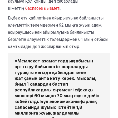
қаулыға қол қойды, деп хабарлады
Үкіметтің
баспасөз қызметі
.
Еңбек ету қабілетінен айырылуына байланысты
әлеуметтік төлемдермен 92 мыңға жуық адам,
асыраушысынан айырылуына байланысты
берілетін әлеуметтік төлемдермен 61 мың отбасы
қамтылады деп жоспарланып отыр.
«Мемлекет азаматтардың табысын
арттыру бойынша іс-шараларды
тұрақты негізде қабылдап келе
жатқанын айта кету керек. Мысалы,
биыл 1 қаңтардан бастап
республикадағы ең төменгі еңбекақы
мөлшері 60 мыңнан 70 мың теңгеге дейін
көбейтілді. Бұл экономиканың барлық
саласында жұмыс істейтін 1,8
миллионға жуық жалдамалы