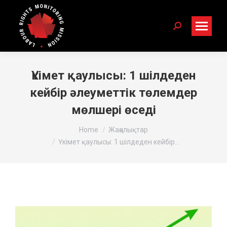
Search:
Үкімет қаулысы: 1 шілдеден
кейбір әлеуметтік төлемдер
мөлшері өседі
You are here:
Home
Жаңалықтар
Үкімет қаулысы: 1 шілдеден кейбір…