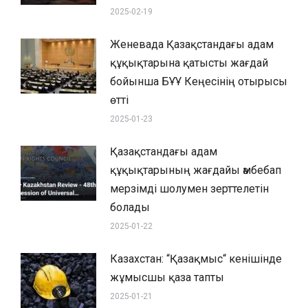
2025-02-19
Женевада Қазақстандағы адам
құқықтарына қатысты жағдай
бойынша БҰҰ Кеңесінің отырысы
өтті
2025-01-23
Қазақстандағы адам
құқықтарының жағдайы әмбебап
мерзімді шолумен зерттелетін
болады
2025-01-22
Казахстан: “Қазақмыс“ кенішінде
жұмысшы қаза тапты
2025-01-21