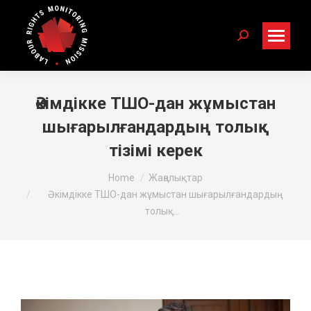
Search:
Әкімдікке ТШО-дан жұмыстан
шығарылғандардың толық
тізімі керек
You are here:
Home
Жаңалықтар
Әкімдікке ТШО-дан жұмыстан шығарылғандардың
толық…