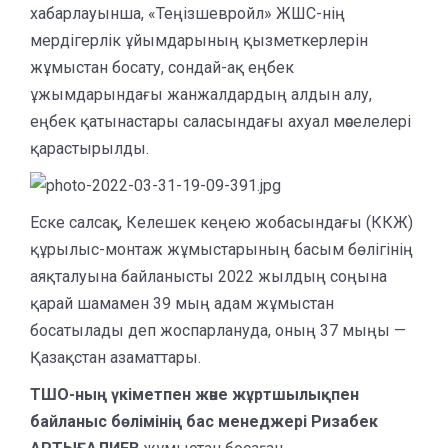
хабарлауынша, «Теңізшевройл» ЖШС-нің
мердігерлік ұйымдарының қызметкерлерін
жұмыстан босату, сондай-ақ еңбек
ұжымдарындағы жанжалдардың алдын алу,
еңбек қатынастары саласындағы ахуал мәселелері
қарастырылды.
Еске салсақ, Келешек кеңею жобасындағы (ККЖ)
құрылыс-монтаж жұмыстарының басым бөлігінің
аяқталуына байланысты 2022 жылдың соңына
қарай шамамен 39 мың адам жұмыстан
босатылады деп жоспарлануда, оның 37 мыңы —
Қазақстан азаматтары.
ТШО-ның үкіметпен және жұртшылықпен
байланыс бөлімінің бас менеджері Ризабек