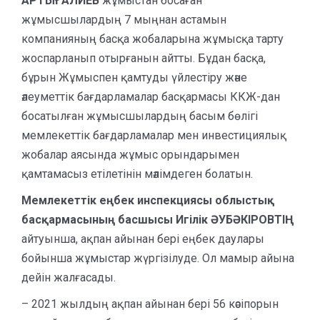
АРТЫҒАЛИЕВ
жұмыстан босаған
жұмысшылардың 7 мыңнан астамын
компанияның басқа жобаларына жұмысқа тарту
жоспарланып отырғанын айтты. Бұдан басқа,
бұрын Жұмыспен қамтуды үйлестіру және
әлеуметтік бағдарламалар басқармасы ККЖ-дан
босатылған жұмысшылардың басым бөлігі
мемлекеттік бағдарламалар мен инвестициялық
жобалар аясында жұмыс орындарымен
қамтамасыз етілетінін мәлімдеген болатын.
Мемлекеттік еңбек инспекциясы облыстық
басқармасының басшысы Игілік ӘУБӘКІРОВТІҢ
айтуынша, ақпан айынан бері еңбек даулары
бойынша жұмыстар жүргізілуде. Ол мамыр айына
дейін жалғасады.
– 2021 жылдың ақпан айынан бері 56 кәсіпорын