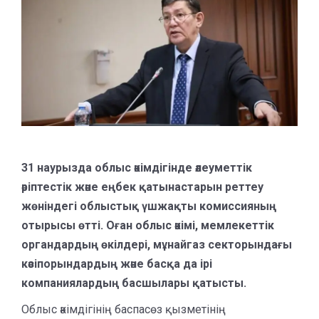
31 наурызда облыс әкімдігінде әлеуметтік
әріптестік және еңбек қатынастарын реттеу
жөніндегі облыстық үшжақты комиссияның
отырысы өтті. Оған облыс әкімі, мемлекеттік
органдардың өкілдері, мұнайгаз секторындағы
кәсіпорындардың және басқа да ірі
компаниялардың басшылары қатысты.
Облыс әкімдігінің баспасөз қызметінің