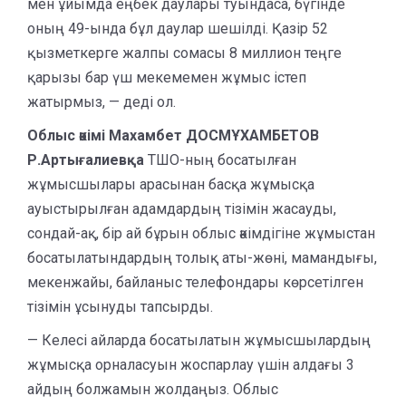
мен ұйымда еңбек даулары туындаса, бүгінде
оның 49-ында бұл даулар шешілді. Қазір 52
қызметкерге жалпы сомасы 8 миллион теңге
қарызы бар үш мекемемен жұмыс істеп
жатырмыз, — деді ол.
Облыс әкімі Махамбет ДОСМҰХАМБЕТОВ
Р.Артығалиевқа
ТШО-ның босатылған
жұмысшылары арасынан басқа жұмысқа
ауыстырылған адамдардың тізімін жасауды,
сондай-ақ, бір ай бұрын облыс әкімдігіне жұмыстан
босатылатындардың толық аты-жөні, мамандығы,
мекенжайы, байланыс телефондары көрсетілген
тізімін ұсынуды тапсырды.
— Келесі айларда босатылатын жұмысшылардың
жұмысқа орналасуын жоспарлау үшін алдағы 3
айдың болжамын жолдаңыз. Облыс