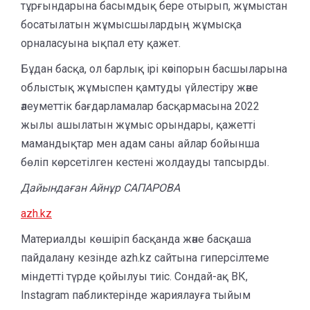
тұрғындарына басымдық бере отырып, жұмыстан
босатылатын жұмысшылардың жұмысқа
орналасуына ықпал ету қажет.
Бұдан басқа, ол барлық ірі кәсіпорын басшыларына
облыстық жұмыспен қамтуды үйлестіру және
әлеуметтік бағдарламалар басқармасына 2022
жылы ашылатын жұмыс орындары, қажетті
мамандықтар мен адам саны айлар бойынша
бөліп көрсетілген кестені жолдауды тапсырды.
Дайындаған Айнұр САПАРОВА
azh.kz
Материалды көшіріп басқанда және басқаша
пайдалану кезінде azh.kz сайтына гиперсілтеме
міндетті түрде қойылуы тиіс. Сондай-ақ ВК,
Instagram пабликтерінде жариялауға тыйым