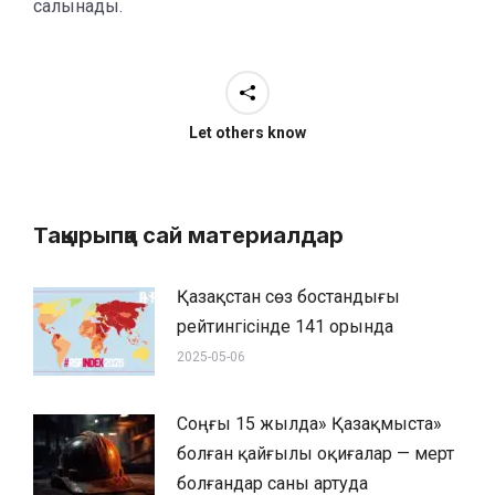
салынады.
Let others know
Тақырыпқа сай материалдар
Қазақстан сөз бостандығы
рейтингісінде 141 орында
2025-05-06
Соңғы 15 жылда» Қазақмыста»
болған қайғылы оқиғалар — мерт
болғандар саны артуда