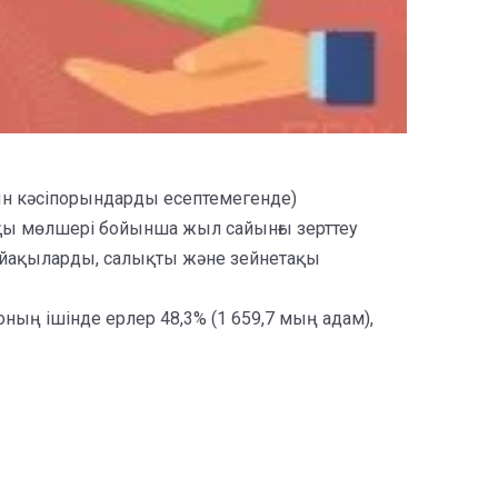
ғын кәсіпорындарды есептемегенде)
лақы мөлшері бойынша жыл сайынғы зерттеу
ыйақыларды, салықты және зейнетақы
ың ішінде ерлер 48,3% (1 659,7 мың адам),