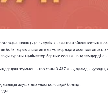
қ орта және шағын (кәсіпкерлік қызметпен айналысатын ша
кіл ай бойы жұмыс істеген қызметкерлерге есептелген жа
жалақы туралы мәліметтер барлық қосымша төлемдерді, с
ындардағы жұмысшылар саны 3 437 мың адамды құрады, он
жалақы алушылар үлесі келесідей бөлінді:
 алды