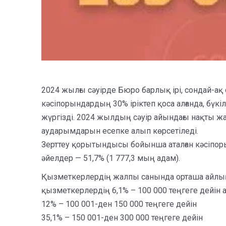
2024 жылғы сәуірде Бюро барлық ірі, сондай-а
кәсіпорындардың 30% іріктеп қоса алғанда, бү
жүргізді. 2024 жылдың сәуір айындағы нақты 
аударымдарын есепке алып көрсетіледі.
Зерттеу қорытындысы бойынша аталған кәсіпор
әйелдер — 51,7% (1 777,3 мың адам).
Қызметкерлердің жалпы санында орташа айлық 
қызметкерлердің 6,1% – 100 000 теңгеге дейін
12% – 100 001-ден 150 000 теңгеге дейін
35,1% – 150 001-ден 300 000 теңгеге дейін