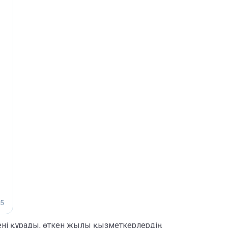
ні құрады, өткен жылы қызметкерлердің