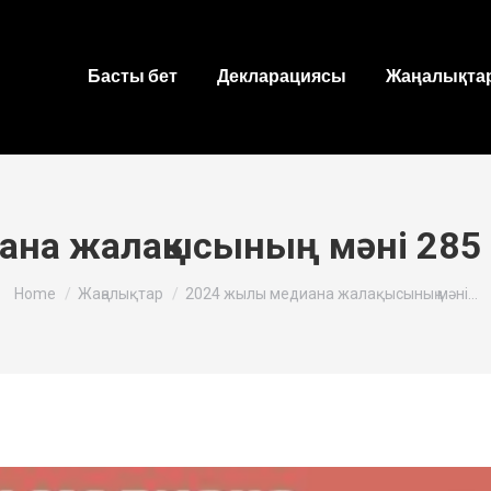
Басты бет
Декларациясы
Жаңалықтар
на жалақысының мәні 285
You are here:
Home
Жаңалықтар
2024 жылы медиана жалақысының мәні…