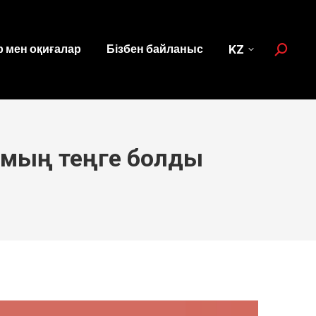
 мен оқиғалар
Бізбен байланыс
KZ
Search:
 мың теңге болды