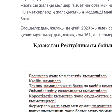
жартысы жалақы мөлшері тізбегінің орта мәнінен
Қызметкерлердің жалақысының модальді мәні (е
болған.
Басшылардың жалақы деңгейі 2023 жылмен салыс
құрастырушылардың жалақысы 16%, ал фермер