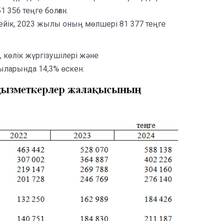
 356 теңге болған.
тейік, 2023 жылы оның мөлшері 81 377 теңге
 көлік жүргізушілері және
ларында 14,3% өскен.