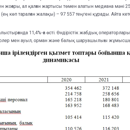
 жоғары, ал қалған жартысы төмен алатын медиана мәні 251
ң көп таралған жалақы) – 97 557 теңгені құрады. Айта ке
тырғанда 11,4%-ға өсті. Өндірістік жабдық операторлары,
лер мен ауыл, орман және балық шаруашылығы жұмысшы