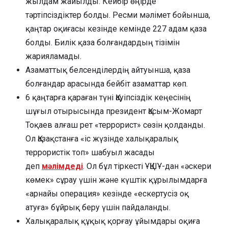
жылдам жайылды. Кейбір өңірде
тәртіпсіздіктер болды. Ресми мәлімет бойынша,
қаңтар оқиғасы кезінде кемінде 227 адам қаза
болды. Билік қаза болғандардың тізімін
жарияламады.
Азаматтық белсенділердің айтуынша, қаза
болғандар арасында бейбіт азаматтар көп.
6 қаңтарға қараған түні Қауіпсіздік кеңесінің
шұғыл отырысында президент Қасым-Жомарт
Тоқаев алғаш рет «террорист» сөзін қолданды.
Ол Қазақстанға «іс жүзінде халықаралық
террористік топ» шабуыл жасады
деп
мәлімдеді
. Ол бұл тіркесті ҰҚШҰ-дан «әскери
көмек» сұрау үшін және күштік құрылымдарға
«арнайы операция» кезінде «ескертусіз оқ
атуға» бұйрық беру үшін пайдаланды.
Халықаралық құқық қорғау ұйымдары оқиға