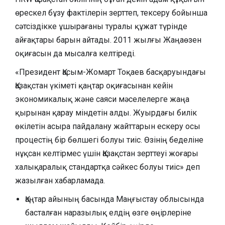
өрескел бұзу фактілерін зерттеп, тексеру бойынша
сәтсіздікке ұшырағаны туралы құжат түрінде
айғақтары барын айтады. 2011 жылғы Жаңаөзен
оқиғасын да мысалға келтіреді.
«Президент Қасым-Жомарт Тоқаев басқаруындағы
Қазақстан үкіметі қаңтар оқиғасынан кейін
экономикалық және саяси мәселелерге жаңа
қырынан қарау міндетін алды. Жуырдағы билік
өкілетін асыра пайдалану жайттарын ескеру осы
процестің бір бөлшегі болуы тиіс. Өзінің беделіне
нұқсан келтірмес үшін Қазақстан зерттеуі жоғары
халықаралық стандартқа сәйкес болуы тиіс» деп
жазылған хабарламада.
Қаңтар айының басында Маңғыстау облысында
басталған наразылық елдің өзге өңірлеріне