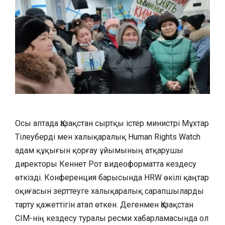
Осы аптада Қазақстан сыртқы істер министрі Мұхтар
Тілеуберді мен халықаралық Human Rights Watch
адам құқығын қорғау ұйымының атқарушы
директоры Кеннет Рот видеоформатта кездесу
өткізді. Конференция барысында HRW өкілі қаңтар
оқиғасын зерттеуге халықаралық сарапшыларды
тарту қажеттігін атап өткен. Дегенмен Қазақстан
СІМ-нің кездесу туралы ресми хабарламасында ол