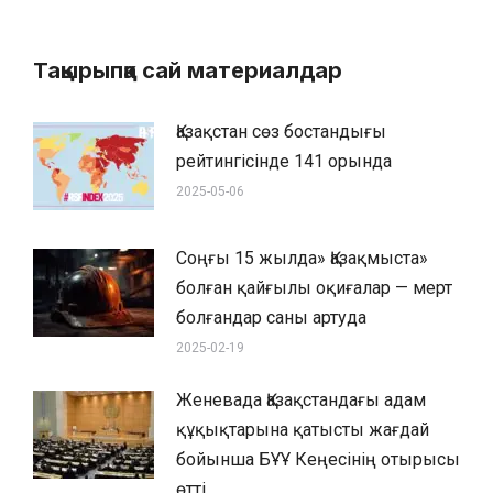
Тақырыпқа сай материалдар
Қазақстан сөз бостандығы
рейтингісінде 141 орында
2025-05-06
Соңғы 15 жылда» Қазақмыста»
болған қайғылы оқиғалар — мерт
болғандар саны артуда
2025-02-19
Женевада Қазақстандағы адам
құқықтарына қатысты жағдай
бойынша БҰҰ Кеңесінің отырысы
өтті