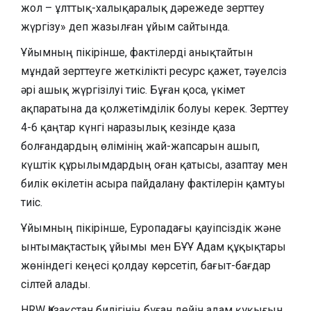
жол – ұлттық-халықаралық дәрежеде зерттеу
жүргізу» деп жазылған ұйым сайтында.
Ұйымның пікірінше, фактілерді анықтайтын
мұндай зерттеуге жеткілікті ресурс қажет, тәуелсіз
әрі ашық жүргізілуі тиіс. Бұған қоса, үкімет
ақпаратына да қолжетімділік болуы керек. Зерттеу
4-6 қаңтар күнгі наразылық кезінде қаза
болғандардың өлімінің жай-жапсарын ашып,
күштік құрылымдардың оған қатысы, азаптау мен
билік өкілетін асыра пайдалану фактілерін қамтуы
тиіс.
Ұйымның пікірінше, Еуропадағы қауіпсіздік және
ынтымақтастық ұйымы мен БҰҰ Адам құқықтары
жөніндегі кеңесі қолдау көрсетіп, бағыт-бағдар
сілтей алады.
HRW Қазақстан билігінің бұған дейін адам құқығын