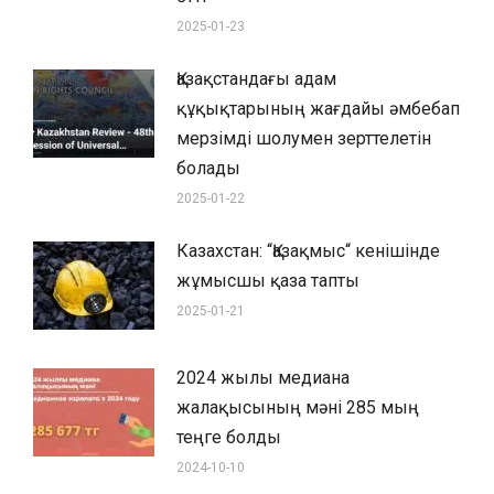
2025-01-23
Қазақстандағы адам
құқықтарының жағдайы әмбебап
мерзімді шолумен зерттелетін
болады
2025-01-22
Казахстан: “Қазақмыс“ кенішінде
жұмысшы қаза тапты
2025-01-21
2024 жылы медиана
жалақысының мәні 285 мың
теңге болды
2024-10-10