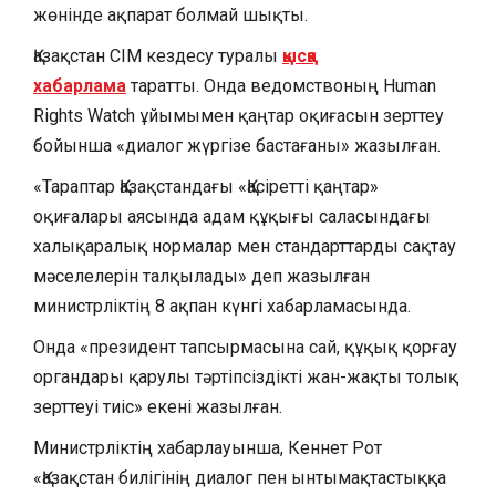
жөнінде ақпарат болмай шықты.
Қазақстан СІМ кездесу туралы
қысқа
хабарлама
таратты. Онда ведомствоның Human
Rights Watch ұйымымен қаңтар оқиғасын зерттеу
бойынша «диалог жүргізе бастағаны» жазылған.
«Тараптар Қазақстандағы «Қасіретті қаңтар»
оқиғалары аясында адам құқығы саласындағы
халықаралық нормалар мен стандарттарды сақтау
мәселелерін талқылады» деп жазылған
министрліктің 8 ақпан күнгі хабарламасында.
Онда «президент тапсырмасына сай, құқық қорғау
органдары қарулы тәртіпсіздікті жан-жақты толық
зерттеуі тиіс» екені жазылған.
Министрліктің хабарлауынша, Кеннет Рот
«Қазақстан билігінің диалог пен ынтымақтастыққа