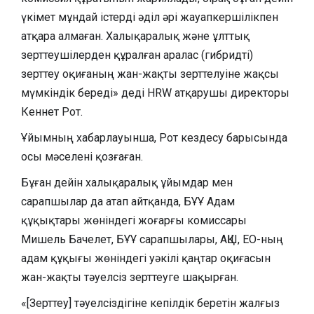
үкімет мұндай істерді әділ әрі жауапкершілікпен
атқара алмаған. Халықаралық және ұлттық
зерттеушілерден құралған аралас (гибридті)
зерттеу оқиғаның жан-жақты зерттелуіне жақсы
мүмкіндік береді» деді HRW атқарушы директоры
Кеннет Рот.
Ұйымның хабарлауынша, Рот кездесу барысында
осы мәселені қозғаған.
Бұған дейін халықаралық ұйымдар мен
сарапшылар да атап айтқанда, БҰҰ Адам
құқықтары жөніндегі жоғарғы комиссары
Мишель Бачелет, БҰҰ сарапшылары, АҚШ, ЕО-ның
адам құқығы жөніндегі уәкілі қаңтар оқиғасын
жан-жақты тәуелсіз зерттеуге шақырған.
«[Зерттеу] тәуелсіздігіне кепілдік беретін жалғыз