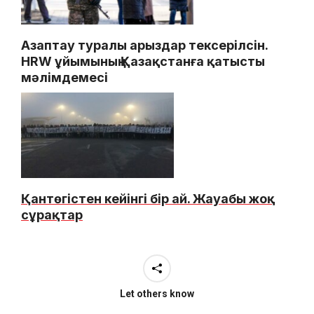
Азаптау туралы арыздар тексерілсін.
HRW ұйымының Қазақстанға қатысты
мәлімдемесі
Қантөгістен кейінгі бір ай. Жауабы жоқ
сұрақтар
Let others know