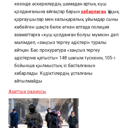
кезінде әскерилердің шамадан артық күш
қолданғанына айғақтар барын
хабарлаған
. Құқық
қорғаушылар мен халықаралық ұйымдар сыны
көбейген шақта билік өткен аптада полиция
азаматтарға «күш қолданған болуы мүмкін» деп
мәлімдеп, «заңсыз тергеу әдістері» туралы
айтқан. Бас прокуратура «заңсыз тергеу
әдістеріне қатысты» 148 шағым түскенін, 105-і
бойынша қылмыстық іс басталғанын
хабарлады. Күдіктілердің ұсталғаны
айтылмайды.
Азаттык радиосы