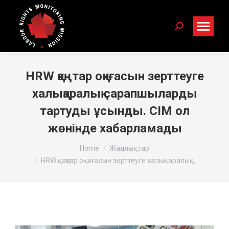
Search:
HRW қаңтар оқиғасын зерттеуге
халықаралық сарапшыларды
тартуды ұсынды. СІМ ол
жөнінде хабарламады
You are here:
Home
Жаңалықтар
HRW қаңтар оқиғасын зерттеуге халықаралық…