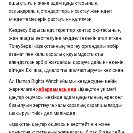
ашықтығын және адам құқықтарының
халықаралық стандарттарын сақтау жөніндегі
міндеттемелерін растауын» құптаған.
Кездесу барысында тараптар қаңтар оқиғасының
жан-жақты зерттелуіне мүдделі екенін атап өткен.
Тілеуберді «Қазақстанның тергеу органдары әрбір
азамат пен халықаралық қауымдастықты
алаңдатқан әрбір жағдайды қарауға дайын» екенін
айтқан. Екі жақ «диалогты жалғастыруға» келіскен.
Ал Human Rights Watch ұйымы кездесуден кейін
жариялаған
хабарламасында
«Қазақстан үкіметі
қаңтар оқиғасы кезінде адам құқығының өрескел
бұзылуын зерттеуге халықаралық сарапшыларды
шақыруы тиіс» деп мәлімдеді.
«Қазақстан қаңтар оқиғасын зерттейтінін және
комиссия құратынын жариялады, бірақ бұған дейін