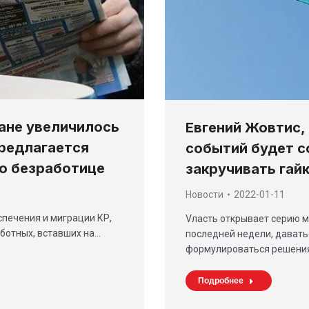
ане увеличилось
Евгений Жовтис,
предлагается
событий будет с
по безработице
закручивать гай
Новости
2022-01-11
спечения и миграции КР,
Vласть открывает серию м
аботных, вставших на…
последней недели, давать
формулироваться решения
Подробнее