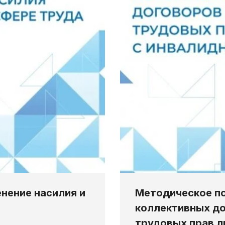
нение насилия и
Методическое по
коллективных до
трудовых прав л