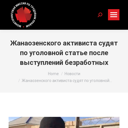
Search:
Жанаозенского активиста судят
по уголовной статье после
выступлений безработных
You are here:
Home
Новости
Жанаозенского активиста судят по уголовной…