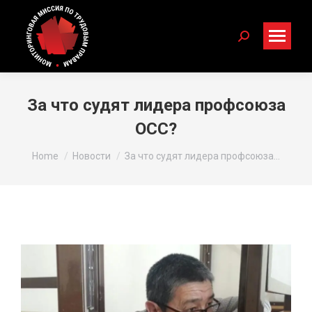
Search:
За что судят лидера профсоюза
OCC?
You are here:
Home
Новости
За что судят лидера профсоюза…