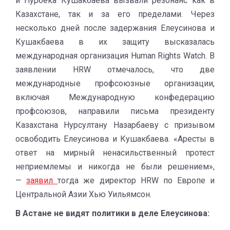
и Нурбека Кушакбаева вызвали резонанс как в
Казахстане, так и за его пределами. Через
несколько дней после задержания Елеусинова и
Кушакбаева в их защиту высказалась
международная организация Human Rights Watch. В
заявлении HRW отмечалось, что две
международные профсоюзные организации,
включая Международную конфедерацию
профсоюзов, направили письма президенту
Казахстана Нурсултану Назарбаеву с призывом
освободить Елеусинова и Кушакбаева. «Аресты в
ответ на мирный ненасильственный протест
неприемлемы и никогда не были решением»,
—
заявил
тогда же директор HRW по Европе и
Центральной Азии Хью Уильямсон.
В Астане не видят политики в деле Елеусинова: