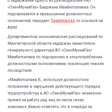
о задержании одного из руководителей «АО
«ОзенМунайГаз» Бауржана Мамбетсапаева. Он
подозревается в превышении должностных
полномочий, передает
Turantimes.kz
со ссылкой на
АФМ.
Департаментом экономических расследований по
Мангистауской области задержан заместитель
генерального директора АО «ОзенМунайГаз»
Мамбетсапаев по подозрению в злоупотреблении
должностными полномочиями, повлекшие тяжкие
последствия.
«Мамбетсапаев Б., используя должностное
положение в нарушение действующего порядка
трудоустройства в АО «ОзенМунайГаз» незаконно
принял на работу ряд лиц из числа своих
знакомых. Важно отметить, что в очереди на