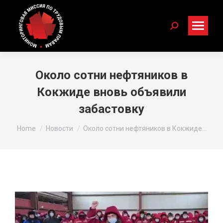
Search:
Около сотни нефтяников в
Кокжиде вновь объявили
забастовку
You are here:
Home
Новости
Около сотни нефтяников в Кокжиде…