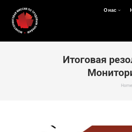
О нас
Итоговая рез
Монитори
You a
Hom