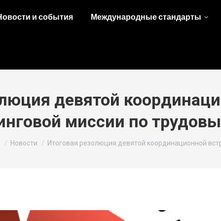
Новости и события
Международные стандарты
олюция девятой координаци
нговой миссии по трудов
re here:
e
Новости
Итоговая резолюция девятой координационной вст