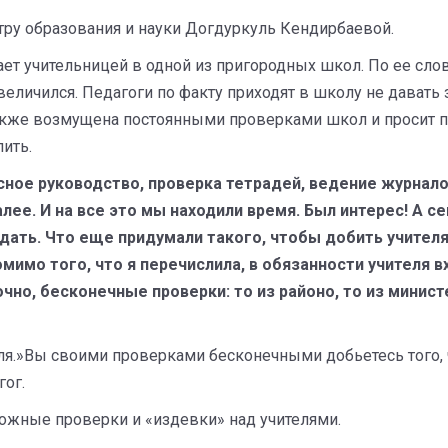
тру образования и науки Догдуркуль Кендирбаевой.
тает учительницей в одной из пригородных школ. По ее сло
увеличился. Педагоги по факту приходят в школу не давать
акже возмущена постоянными проверками школ и просит пр
лить.
сное руководство, проверка тетрадей, ведение журнал
алее. И на все это мы находили время. Был интерес! А
идать. Что еще придумали такого, чтобы добить учителя
 Помимо того, что я перечислила, в обязанности учител
чно, бесконечные проверки: то из районо, то из министе
теля.»Вы своими проверками бесконечными добьетесь того,
гог.
ожные проверки и «издевки» над учителями.