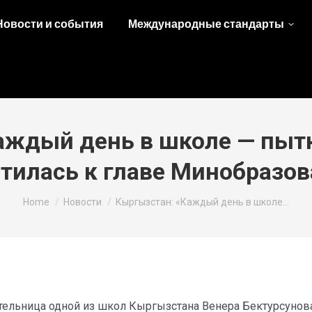
Новости и события
Международные стандарты
аждый день в школе — пытк
тилась к главе Минобразо
You are here:
Home
Новости
Кыргызстан: «Каждый день в школе…
тельница одной из школ Кыргызстана Венера Бектурсунова