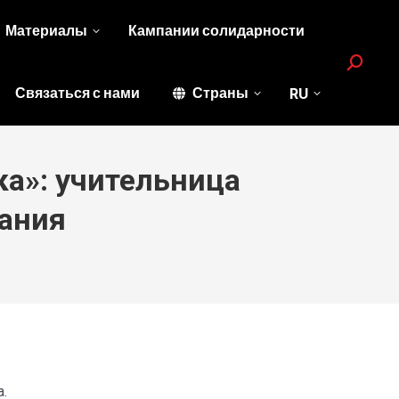
Материалы
Кампании солидарности
Search:
Связаться с нами
Страны
RU
а»: учительница
вания
.