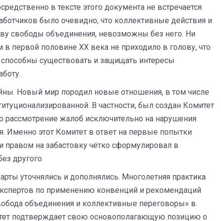
средственно в тексте этого документа не встречается
работчиков было очевидно, что коллективные действия и
ву свободы объединения, невозможны без него. Ни
 в первой половине XX века не приходило в голову, что
ы способны существовать и защищать интересы
аботу.
йны. Новый мир породил новые отношения, в том числе
титуционализированной. В частности, был создан Комитет
ло рассмотрение жалоб исключительно на нарушения
я. Именно этот Комитет в ответ на первые попытки
и правом на забастовку чётко сформулировал в
без другого.
дарты уточнялись и дополнялись. Многолетняя практика
экспертов по применению конвенций и рекомендаций
вобода объединения и коллективные переговоры» в
итет подтверждает свою основополагающую позицию о