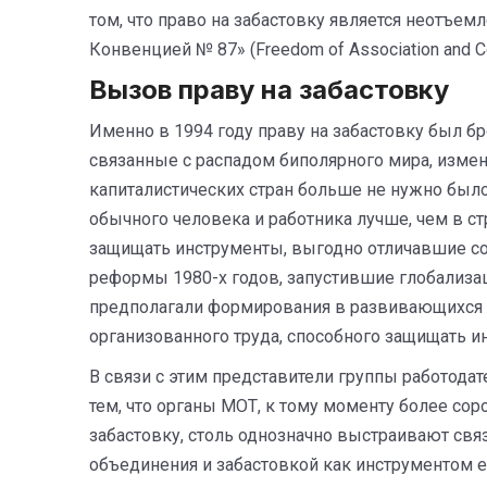
том, что право на забастовку является неотъ
Конвенцией № 87» (Freedom of Association and Colle
Вызов праву на забастовку
Именно в 1994 году праву на забастовку был 
связанные с распадом биполярного мира, измен
капиталистических стран больше не нужно было
обычного человека и работника лучше, чем в ст
защищать инструменты, выгодно отличавшие со
реформы 1980-х годов, запустившие глобализац
предполагали формирования в развивающихся с
организованного труда, способного защищать 
В связи с этим представители группы работод
тем, что органы МОТ, к тому моменту более со
забастовку, столь однозначно выстраивают с
объединения и забастовкой как инструментом е