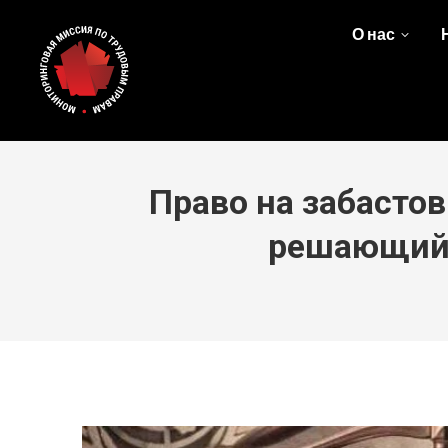
О нас
Право на забасто
решающий 