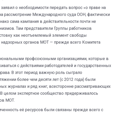
заявил о необходимости передать вопрос «о праве на
на рассмотрение Международного суда ООН, фактически
ако сама кампания в действительности почти не
низмов. Там представители Группы работников
бастовку как неотъемлемый элемент свободы
ия надзорных органов МОТ — прежде всего Комитета
ациональными профсоюзными организациями, которые в
киваться с действиями работодателей и государственных
права. В этот период важную роль сыграло
яжении более чем десяти лет (с 2012 года) были
ных журналах и ряд книг, всесторонне рассматривающих
. В целом экспертное сообщество придерживалось
ов МОТ.
иченность её ресурсов были связаны прежде всего с