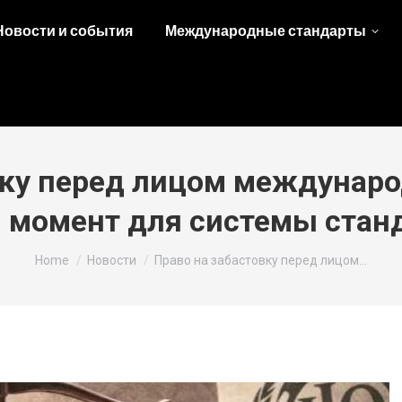
Новости и события
Международные стандарты
вку перед лицом междунаро
момент для системы стан
You are here:
Home
Новости
Право на забастовку перед лицом…