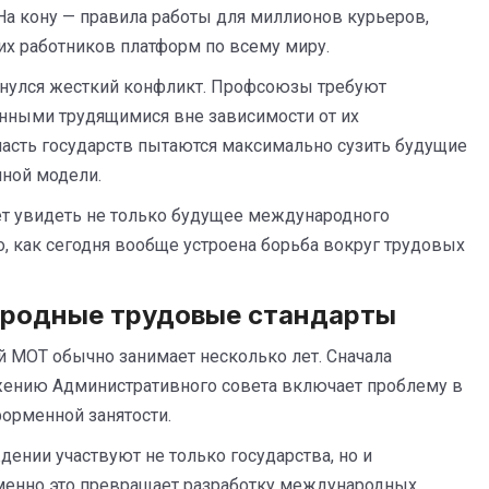
На кону — правила работы для миллионов курьеров,
гих работников платформ по всему миру.
рнулся жесткий конфликт. Профсоюзы требуют
нными трудящимися вне зависимости от их
 часть государств пытаются максимально сузить будущие
нной модели.
т увидеть не только будущее международного
о, как сегодня вообще устроена борьба вокруг трудовых
родные трудовые стандарты
 МОТ обычно занимает несколько лет. Сначала
ению Административного совета включает проблему в
форменной занятости.
дении участвуют не только государства, но и
менно это превращает разработку международных