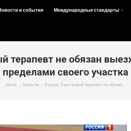
Новости и события
Международные стандарты
ый терапевт не обязан выез
пределами своего участка
You are here:
Home
Новости
Россия: Участковый терапевт не обязан…