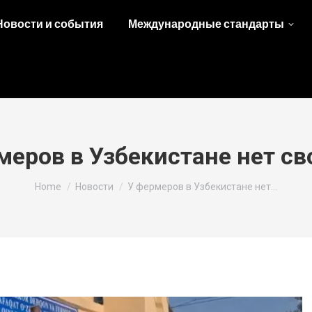
Новости и события
Международные стандарты
меров в Узбекистане нет с
You are here:
Home
Новости
У фермеров в Узбекистане нет…