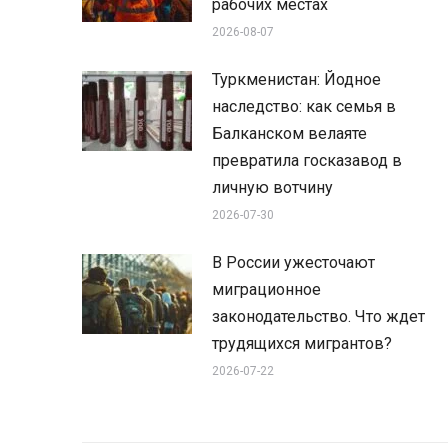
рабочих местах
2026-08-07
Туркменистан: Йодное
наследство: как семья в
Балканском велаяте
превратила госказавод в
личную вотчину
2026-07-30
В России ужесточают
миграционное
законодательство. Что ждет
трудящихся мигрантов?
2026-07-22