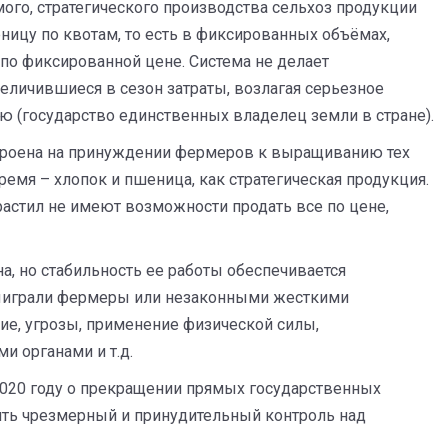
го, стратегического производства сельхоз продукции
ицу по квотам, то есть в фиксированных объёмах,
по фиксированной цене. Система не делает
величившиеся в сезон затраты, возлагая серьезное
 (государство единственных владелец земли в стране).
строена на принуждении фермеров к выращиванию тех
ремя – хлопок и пшеница, как стратегическая продукция.
 растил не имеют возможности продать все по цене,
на, но стабильность ее работы обеспечивается
выиграли фермеры или незаконными жесткими
ие, угрозы, применение физической силы,
 органами и т.д.
 2020 году о прекращении прямых государственных
нять чрезмерный и принудительный контроль над