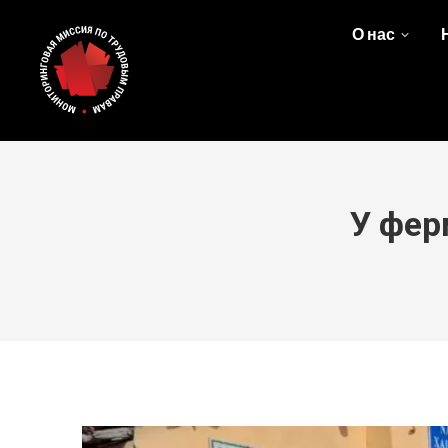
О нас
У фер