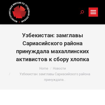
Search:
Узбекистан: замглавы
Сариасийского района
принуждала махаллинских
активистов к сбору хлопка
You are here:
Home
Новости
Узбекистан: замглавы Сариасийского района
принуждала…