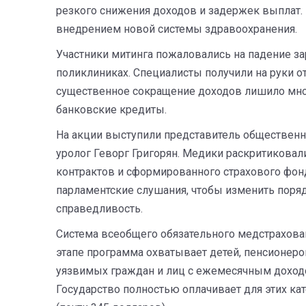
резкого снижения доходов и задержек выплат
внедрением новой системы здравоохранения.
Участники митинга пожаловались на падение зар
поликлиниках. Специалисты получили на руки от 
существенное сокращение доходов лишило мн
банковские кредиты.
На акции выступили представитель общественн
уролог Геворг Григорян. Медики раскритикова
контрактов и сформированного страхового фон
парламентские слушания, чтобы изменить поря
справедливость.
Система всеобщего обязательного медстрахован
этапе программа охватывает детей, пенсионеро
уязвимых граждан и лиц с ежемесячным доходо
Государство полностью оплачивает для этих ка