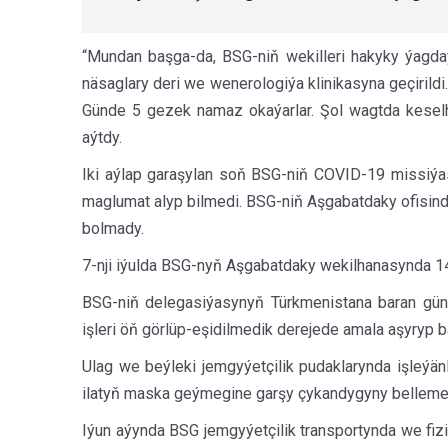
“Mundan başga-da, BSG-niň wekilleri hakyky ýagda
näsaglary deri we wenerologiýa klinikasyna geçirildi
Günde 5 gezek namaz okaýarlar. Şol wagtda keselha
aýtdy.
Iki aýlap garaşylan soň BSG-niň COVID-19 missiýasy
maglumat alyp bilmedi. BSG-niň Aşgabatdaky ofisind
bolmady.
7-nji iýulda BSG-nyň Aşgabatdaky wekilhanasynda 14
BSG-niň delegasiýasynyň Türkmenistana baran gün
işleri öň görlüp-eşidilmedik derejede amala aşyryp b
Ulag we beýleki jemgyýetçilik pudaklarynda işleýä
ilatyň maska geýmegine garşy çykandygyny belleme
Iýun aýynda BSG jemgyýetçilik transportynda we fi