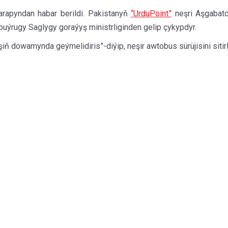
arapyndan habar berildi. Pakistanyň
“UrduPoint”
neşri Aşgabatda
buýrugy Saglygy goraýyş ministrliginden gelip çykypdyr.
şiň dowamynda geýmelidiris”-diýip, neşir awtobus sürüjisini sitirl