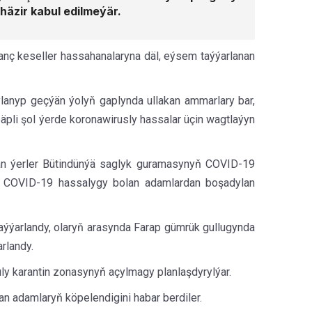
häzir kabul edilmeýär.
nç keseller hassahanalaryna däl, eýsem taýýarlanan
lanyp geçýän ýolyň gaplynda ullakan ammarlary bar,
äpli şol ýerde koronawirusly hassalar üçin wagtlaýyn
an ýerler Bütindünýä saglyk guramasynyň COVID-19
da COVID-19 hassalygy bolan adamlardan boşadylan
ýýarlandy, olaryň arasynda Farap gümrük gullugynda
rlandy.
ly karantin zonasynyň açylmagy planlaşdyrylýar.
 adamlaryň köpelendigini habar berdiler.