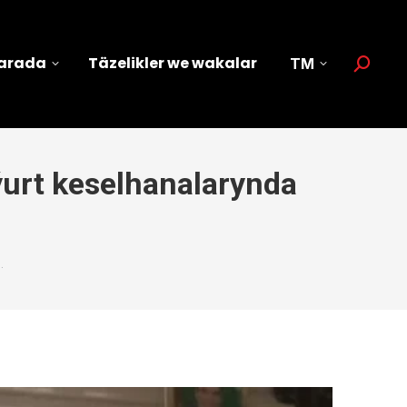
barada
Täzelikler we wakalar
TM
Search:
ýurt keselhanalarynda
…