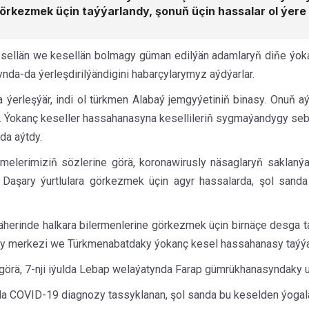
örkezmek üçin taýýarlandy, şonuň üçin hassalar ol ýere 
sellän we kesellän bolmagy güman edilýän adamlaryň diňe ýoka
ynda-da ýerleşdirilýändigini habarçylarymyz aýdýarlar.
ýerleşýär, indi ol türkmen Alabaý jemgyýetiniň binasy. Onuň aý
r. Ýokanç keseller hassahanasyna kesellileriň sygmaýandygy seb
lda aýtdy.
lerimiziň sözlerine görä, koronawirusly näsaglaryň saklaný
 Daşary ýurtlulara görkezmek üçin agyr hassalarda, şol san
erinde halkara bilermenlerine görkezmek üçin birnäçe desga ta
rly merkezi we Türkmenabatdaky ýokanç kesel hassahanasy taýýa
görä, 7-nji iýulda Lebap welaýatynda Farap gümrükhanasyndaky u
a COVID-19 diagnozy tassyklanan, şol sanda bu keselden ýogalan