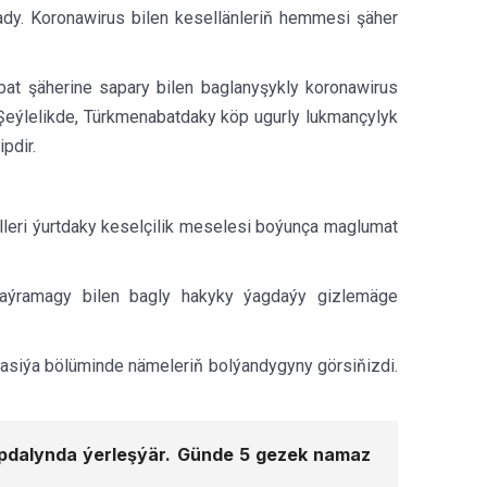
ady. Koronawirus bilen kesellänleriň hemmesi şäher
t şäherine sapary bilen baglanyşykly koronawirus
Şeýlelikde, Türkmenabatdaky köp ugurly lukmançylyk
pdir.
leri ýurtdaky keselçilik meselesi boýunça maglumat
ýaýramagy bilen bagly hakyky ýagdaýy gizlemäge
masiýa bölüminde nämeleriň bolýandygyny görsiňizdi.
 gapdalynda ýerleşýär. Günde 5 gezek namaz