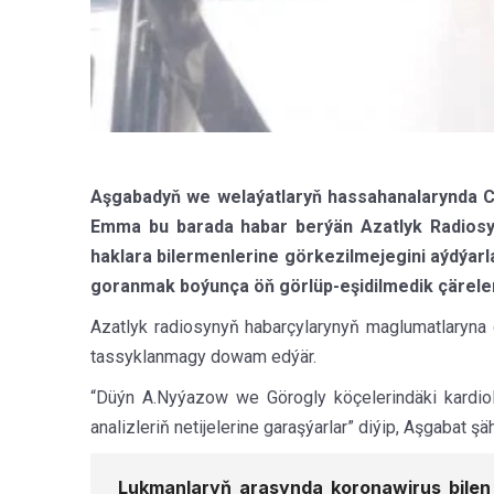
Aşgabadyň we welaýatlaryň hassahanalarynda C
Emma bu barada habar berýän Azatlyk Radiosy
haklara bilermenlerine görkezilmejegini aýdýar
goranmak boýunça öň görlüp-eşidilmedik çäreleri
Azatlyk radiosynyň habarçylarynyň maglumatlaryna
tassyklanmagy dowam edýär.
“Düýn A.Nyýazow we Görogly köçelerindäki kardiolo
analizleriň netijelerine garaşýarlar” diýip, Aşgabat
Lukmanlaryň arasynda koronawirus bilen