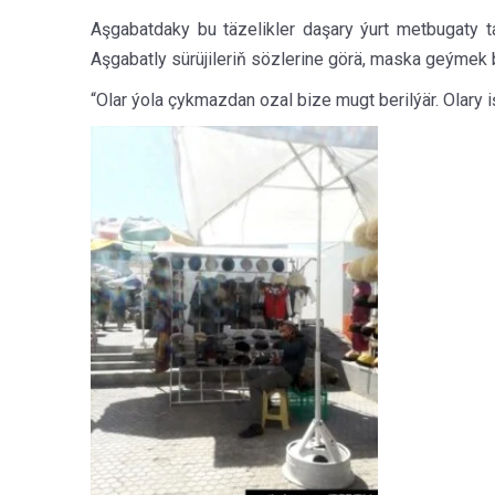
Aşgabatdaky bu täzelikler daşary ýurt metbugaty t
Aşgabatly sürüjileriň sözlerine görä, maska geýmek 
“Olar ýola çykmazdan ozal bize mugt berilýär. Olary i