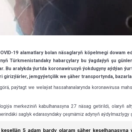
OVID-19 alamatlary bolan näsaglaryň köpelmegi dowam edýä
nyň Türkmenistandaky habarçylary bu ýagdaýyň şu günle
lar. Bu aralykda ýurtda koronawirusyň ýokdugyny aýdýan ýur
 girizýärler, jemgyýetçilik we şäher transportynda, bazar
 görä, paýtagt we welaýat hassahanalarynda koronawirusa mahs
giýa merkeziniň kabulhanasyna 27 näsag getirildi, olaryň altys
 şäherindäki saglyk edarasyndaky çeşmämiz adynyň aýdylmazlygy şe
 kesellän 5 adam bardy olaram şäher keselhanasyna ýe