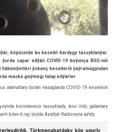
r, köpüsinde bu keseliň bardygy tassyklanýar.
r ýurda sapar edýän COVID-19 boýunça BSG-niň
t häkimiýetleri ýokanç keselleriň ýaýramagyndan
larda maska geýmegi talap edýärler
.
us alamatlary bolan näsaglarda COVID-19 keseliniň
ynda koronawirus tassyklady, ikisi öldi, galanlary
rti bilen 6-njy iýulda Azatlyk Radiosyna aýtdy.
rleşdirildi. Türkmenabatdaky köp ugurly