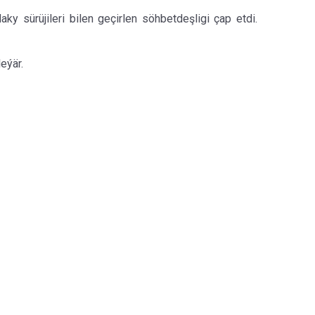
ky sürüjileri bilen geçirlen söhbetdeşligi çap etdi.
eýär.