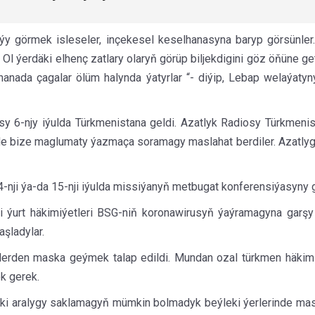
ýy görmek isleseler, inçekesel keselhanasyna baryp görsünle
. Ol ýerdäki elhenç zatlary olaryň görüp biljekdigini göz öňüne g
nada çagalar ölüm halynda ýatyrlar “- diýip, Lebap welaýaty
 6-njy iýulda Türkmenistana geldi. Azatlyk Radiosy Türkmenista
e bize maglumaty ýazmaça soramagy maslahat berdiler. Azatlygyň 
-nji ýa-da 15-nji iýulda missiýanyň metbugat konferensiýasyny g
i ýurt häkimiýetleri BSG-niň koronawirusyň ýaýramagyna garş
aşladylar.
nlerden maska geýmek talap edildi. Mundan ozal türkmen häkimiý
k gerek.
ziki aralygy saklamagyň mümkin bolmadyk beýleki ýerlerinde ma