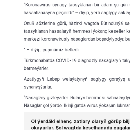
“Koronawirus synagy tassyklanan bir adam şu gün 6
hassahanasyna geçirildi” – diýip, ýerli saglygy sak
Onuň sözlerine görä, häzirki wagtda Bütindünýä 
tassyklanan hassalaryň hemmesi ýokanç keseller ke
merkezi koronawirusly näsaglardan boşadylypdyr, bu
” – diýip, çeşmämiz belledi.
Türkmenabatda COVID-19 diagnozly näsaglaryň takyk
bermeýärler.
Azatlygyň Lebap welaýatynyň saglygy goraýyş u
synanyşýarlar.
“Näsaglary gizleýärler. Bularyň hemmesi sahnalaşdy
Näsaglar şol ýerde. Ikinji gatda wirus ýokaşan lukma
Ol ýerdäki elhenç zatlary olaryň görüp bi
okaýarlar. Şol wagtda keselhanada çagalar