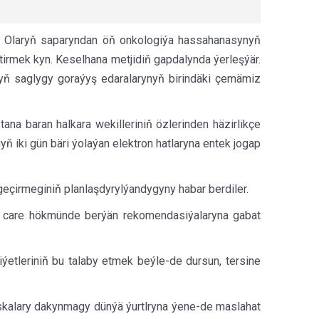
r. Olaryň saparyndan öň onkologiýa hassahanasynyň
etirmek kyn. Keselhana metjidiň gapdalynda ýerleşýär.
nyň saglygy goraýyş edaralarynyň birindäki çemämiz
na baran halkara wekilleriniň özlerinden häzirlikçe
iki gün bäri ýolaýan elektron hatlaryna entek jogap
eçirmeginiň planlaşdyrylýandygyny habar berdiler.
y care hökmünde berýän rekomendasiýalaryna gabat
etleriniň bu talaby etmek beýle-de dursun, tersine
skalary dakynmagy dünýä ýurtlryna ýene-de maslahat