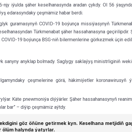
-njy iýulda şäher keselhanasynda aradan çykdy. Ol 56 ýaşynd
laýyş edarasyndaky çeşmämiz habar berdi.
saglyk guramasynyň COVID-19 boýunça missiýasynyň Türkmenaba
selhanasyndan Türkmenabat şäher hassahanasyna geçirilipdir. 
 COVID-19 boýunça BSG-niň bilermenlerine görkezmek üçin edili
 sanyny anyklap bolmady. Saglygy saklaýyş ministrliginiň wekil
lgamyndaky çeşmelerine görä, häkimiýetler koronawirusyň 
rylýar. Käte pnewmoniýa diýýärler. Şäher hassahanasynyň reani
nlar bar” – diýip çeşmämiz aýtdy.
ljekdigini göz öňüne getirmek kyn. Keselhana metjidiň
 ölüm halynda ýatyrlar.