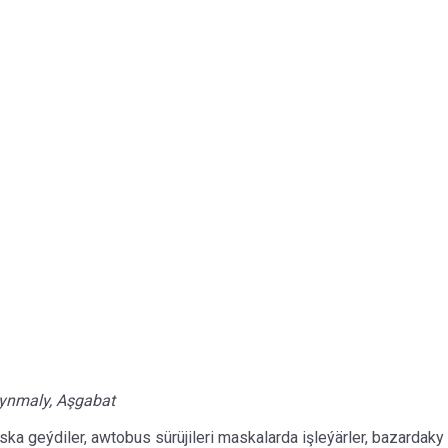
kynmaly, Aşgabat
aska geýdiler, awtobus sürüjileri maskalarda işleýärler, bazardak