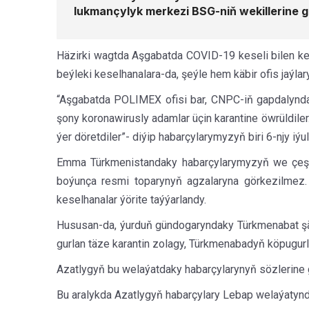
lukmançylyk merkezi BSG-niň wekillerine g
Häzirki wagtda Aşgabatda COVID-19 keseli bilen ke
beýleki keselhanalara-da, şeýle hem käbir ofis jaýlar
“Aşgabatda POLIMEX ofisi bar, CNPC-iň gapdalynda 
şony koronawirusly adamlar üçin karantine öwrüldile
ýer döretdiler”- diýip habarçylarymyzyň biri 6-njy iýu
Emma Türkmenistandaky habarçylarymyzyň we çeşme
boýunça resmi toparynyň agzalaryna görkezilmez.
keselhanalar ýörite taýýarlandy.
Hususan-da, ýurduň gündogaryndaky Türkmenabat şäh
gurlan täze karantin zolagy, Türkmenabadyň köpugu
Azatlygyň bu welaýatdaky habarçylarynyň sözlerine 
Bu aralykda Azatlygyň habarçylary Lebap welaýatynd