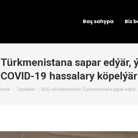
Baş sahypa
Biz 
 Türkmenistana sapar edýär, 
COVID-19 hassalary köpelýär
You are here:
Home
Täzelikler
BSG-niň bilermenleri Türkmenistana sapar edýär,