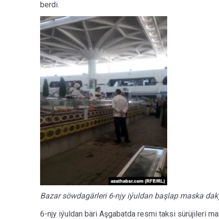
berdi.
Bazar söwdagärleri 6-njy iýuldan başlap maska da
6-njy iýuldan bäri Aşgabatda resmi taksi sürüjileri m