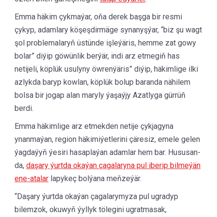
Emma häkim çykmaýar, oňa derek başga bir resmi
çykyp, adamlary köşeşdirmäge synanyşýar, “biz şu wagt
şol problemalaryň üstünde işleýäris, hemme zat gowy
bolar” diýip göwünlik berýär, indi arz etmegiň has
netijeli, köplük usulyny öwrenýäris” diýip, häkimlige ilki
azlykda baryp kowlan, köplük bolup baranda nähilem
bolsa bir jogap alan maryly ýaşaýjy Azatlyga gürrüň
berdi.
Emma häkimlige arz etmekden netije çykjagyna
ynanmaýan, region häkimiýetlerini çäresiz, emele gelen
ýagdaýyň ýesiri hasaplaýan adamlar hem bar. Hususan-
da,
daşary ýurtda okaýan çagalaryna pul iberip bilmeýän
ene-atalar
lapykeç bolýana meňzeýär.
“Daşary ýurtda okaýan çagalarymyza pul ugradyp
bilemzok, okuwyň ýyllyk tölegini ugratmasak,