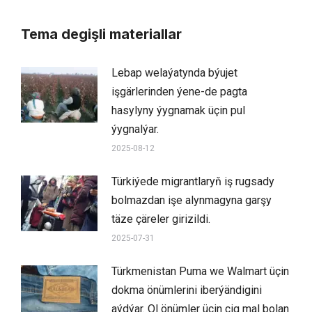
Tema degişli materiallar
Lebap welaýatynda býujet
işgärlerinden ýene-de pagta
hasylyny ýygnamak üçin pul
ýygnalýar.
2025-08-12
Türkiýede migrantlaryň iş rugsady
bolmazdan işe alynmagyna garşy
täze çäreler girizildi.
2025-07-31
Türkmenistan Puma we Walmart üçin
dokma önümlerini iberýändigini
aýdýar. Ol önümler üçin çig mal bolan