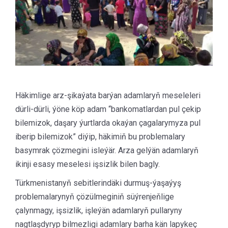
Häkimlige arz-şikaýata barýan adamlaryň meseleleri
dürli-dürli, ýöne köp adam “bankomatlardan pul çekip
bilemizok, daşary ýurtlarda okaýan çagalarymyza pul
iberip bilemizok” diýip, häkimiň bu problemalary
basymrak çözmegini isleýär. Arza gelýän adamlaryň
ikinji esasy meselesi işsizlik bilen bagly.
Türkmenistanyň sebitlerindäki durmuş-ýaşaýyş
problemalarynyň çözülmeginiň süýrenjeňlige
çalynmagy, işsizlik, işleýän adamlaryň pullaryny
nagtlaşdyryp bilmezligi adamlary barha kän lapykeç