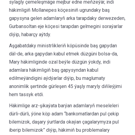
sylagly çemeleşmäge mejbur edne meňzeýär, indi
häkimligiň Mollanepes köçesiniň ugrundaky baş
gapysyna gelen adamlaryň arka tarapdaky derwezeden,
Gurbansoltan eje köçesi tarapdan gelmegini soraýarlar
diýip, habarçy aýtdy.
Aşgabatdaky ministrlikleriň köpüsinde baş gapydan
däl-de, arka gapydan kabul etmek düzgüni bolsa-da,
Mary häkimliginde ozal beýle düzgün ýokdy, indi
adamlara häkimligiň baş gapysyndan kabul
edilmeýändigini aýdýarlar diýip, bu maglumaty
anonimlik şertinde gürleşen 45 ýaşly maryly diňleýjimi
hem tassyk etdi.
Häkimlige arz-şikaýata barýan adamlaryň meseleleri
dürli-dürli, ýöne köp adam “bankomatlardan pul çekip
bilemizok, daşary ýurtlarda okaýan çagalarymyza pul
iberip bilemizok” diýip, häkimiň bu problemalary