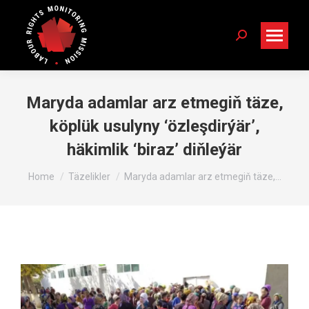
Search:
Maryda adamlar arz etmegiň täze,
köplük usulyny ‘özleşdirýär’,
häkimlik ‘biraz’ diňleýär
You are here:
Home
Täzelikler
Maryda adamlar arz etmegiň täze,…