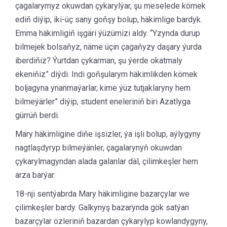
çagalarymyz okuwdan çykarylýar, şu meselede kömek
ediň diýip, iki-üç sany goňşy bolup, häkimlige bardyk.
Emma häkimligiň işgäri ýüzümizi aldy. “Yzynda durup
bilmejek bolsaňyz, näme üçin çagaňyzy daşary ýurda
iberdiňiz? Ýurtdan çykarman, şu ýerde okatmaly
ekeniňiz” diýdi. Indi goňşularym häkimlikden kömek
boljagyna ynanmaýarlar, kime ýüz tutjaklaryny hem
bilmeýärler” diýip, student eneleriniň biri Azatlyga
gürrüň berdi.
Mary häkimligine diňe işsizler, ýa işli bolup, aýlygyny
nagtlaşdyryp bilmeýänler, çagalarynyň okuwdan
çykarylmagyndan alada galanlar däl, çilimkeşler hem
arza barýar.
18-nji sentýabrda Mary häkimligine bazarçylar we
çilimkeşler bardy. Galkynyş bazarynda gök satýan
bazarçylar özleriniň bazardan çykarylyp kowlandygyny,