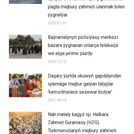
pagta mejbury zähmeti ulanmak bilen
ýygnalýar.
2025-07-25
Baýramalynyň polisiýasy merkezi
bazara ýygnanan onlarça telekeçä
we alyja jerime ýazdy
2021-12-15
Daşary ýurtda okuwyň gapdalyndan
işlemäge mejbur galýan talyplar
‘kemsitmelere sezewar bolýar’
2021-06-15
Nah mataly kagyz işi. Halkara
Zähmet Guramasy (HZG)
Türkmenistanyň mejbury zähmeti