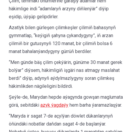
Çilim, temmäki önümlerine garaşly adamlar hem
häkimlige indi “adamlaryň arzyny diňlenýär” diýip
eşidip, üýşüp gelipdirler.
Azatlyk bilen gürleşen çilimkeşler çilimiň bahasynyň
gymmatlap, “keýigiň şahyna çykandygyny”, iň arzan
çilimiň bir gutusynyň 120 manat, bir çilimiň bolsa 6
manat bahalanýandygyny gürrüň berdiler.
“Men günde bäş çilim çekýärin, günüme 30 manat gerek
bolýar” diýsem, häkimligiň işgäri nas atmagy maslahat
berdi” diýip, adynyň aýdylmazlygyny soran çilimkeş
häkimlikden nägileligini bildirdi.
Şeýle-de, Marydan hepde aýagynda gowşan maglumata
görä, sebitdäki
azyk ýagdaýy
hem barha ýaramazlaşýar.
“Maryda ir sagat 7-de açylýan döwlet dükanlarynyň
öňündäki nobatlar daňdan sagat 4-de başlanýar.
Nobatyň ýetse, hususy dükanlarda 1 manatdan satylýan