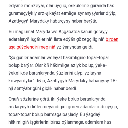
edýäne meňzeýär, olar üýşüp, öňkülerine garanda has
guramaçylykly arz-şikaýat etmäge synanyşýarlar diýip,
Azatlygyň Marydaky habarçysy habar berýär.
Bu maglumat Maryda we Aşgabatda kanun goraýjy
edaralaryň işgärleriniň ilata edýän gözegçiliginiň
birden
aşa güýçlendirilmeginiň
yz ýanyndan geldi.
“Şu günler adamlar welaýat häkimligine topar-topar
bolup barýar. Olar öň häkimlige azlyk bolup, ýeke-
ýekelikde baranlarynda, ýüzlerini alyp, yzlaryna
kowýardylar” diýip, Azatlygyň Marydaky habarçysy 18-
nji sentýabr güni giçlik habar berdi.
Onuň sözlerine görä, iki-ýeke bolup baranlarynda
arzlarynyň diňlenmeýändigini gören adamlar indi üýşüp,
topar-topar bolup barmaga başlady. Bu ýagdaý
häkimligiň işgärlerini biraz oýlanmaga, adamlara has