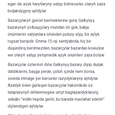
eger-de azyk harytlaryny satyp bilmeseler, olaryň zaýa
boljakdygyny aýtdylar.
Bazarçylaryň gürrüň bermeklerine görä, Galkynyş
bazarynyň ýolbaşçylary mundan öň gök, bakja
önümlerini satýanlara öňünden puluny alyp, bir aýlyk
rugsat beripdir. Emma 15-nji sentýabrda, hiç bir
düşündiriş berilmezden, bazarçylar bazardan kowulýar
we olaryň satyp ýetişmedik azyk önümleri zaýa bolýar.
Bazarçylar özleriniň diňe Galkynyş bazary diýip durjak
däldiklerini, başga ýerde, çölüň içinde hem bolsa,
söwda etmäge ýer berseler razydyklaryny aýtdylar.
Azatlyk bilen gürleşen bazarçylar häkimlikde öz
talaplarynyň diňlenmegine umyt baglaýandyklaryny,
sebäbi “indiki hepde geliň, bu barada maslahat edeliň”
diýlendigini aýtdylar.