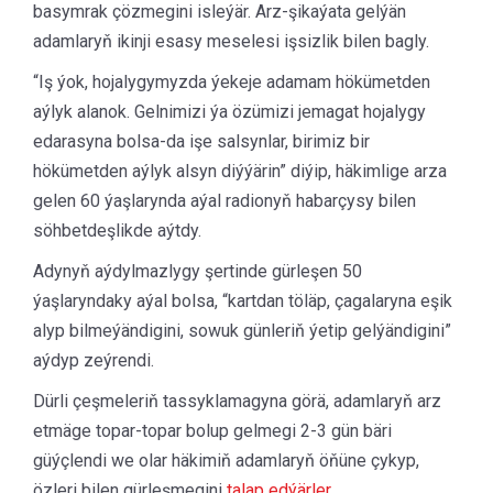
basymrak çözmegini isleýär. Arz-şikaýata gelýän
adamlaryň ikinji esasy meselesi işsizlik bilen bagly.
“Iş ýok, hojalygymyzda ýekeje adamam hökümetden
aýlyk alanok. Gelnimizi ýa özümizi jemagat hojalygy
edarasyna bolsa-da işe salsynlar, birimiz bir
hökümetden aýlyk alsyn diýýärin” diýip, häkimlige arza
gelen 60 ýaşlarynda aýal radionyň habarçysy bilen
söhbetdeşlikde aýtdy.
Adynyň aýdylmazlygy şertinde gürleşen 50
ýaşlaryndaky aýal bolsa, “kartdan töläp, çagalaryna eşik
alyp bilmeýändigini, sowuk günleriň ýetip gelýändigini”
aýdyp zeýrendi.
Dürli çeşmeleriň tassyklamagyna görä, adamlaryň arz
etmäge topar-topar bolup gelmegi 2-3 gün bäri
güýçlendi we olar häkimiň adamlaryň öňüne çykyp,
özleri bilen gürleşmegini
talap edýärler
.