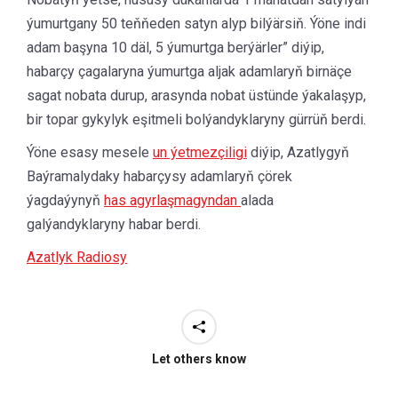
ýumurtgany 50 teňňeden satyn alyp bilýärsiň. Ýöne indi
adam başyna 10 däl, 5 ýumurtga berýärler” diýip,
habarçy çagalaryna ýumurtga aljak adamlaryň birnäçe
sagat nobata durup, arasynda nobat üstünde ýakalaşyp,
bir topar gykylyk eşitmeli bolýandyklaryny gürrüň berdi.
Ýöne esasy mesele
un ýetmezçiligi
diýip, Azatlygyň
Baýramalydaky habarçysy adamlaryň çörek
ýagdaýynyň
has agyrlaşmagyndan
alada
galýandyklaryny habar berdi.
Azatlyk Radiosy
Let others know