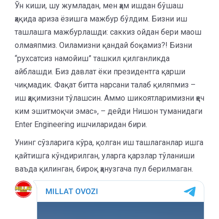
Ўн киши, шу жумладан, мен ҳам ишдан бўшаш
ҳақида ариза ёзишга мажбур бўлдим. Бизни иш
ташлашга мажбурлашди: саккиз ойдан бери маош
олмаяпмиз. Оиламизни қандай боқамиз?! Бизни
“рухсатсиз намойиш” ташкил қилганликда
айблашди. Биз давлат ёки президентга қарши
чиқмадик. Фақат битта нарсани талаб қиляпмиз –
иш ҳақимизни тўлашсин. Аммо шикоятларимизни ҳеч
ким эшитмоқчи эмас», – дейди Нишон туманидаги
Enter Engineering ишчиларидан бири.
Унинг сўзларига кўра, қолган иш ташлаганлар ишга
қайтишга кўндирилган, уларга қарзлар тўланиши
ваъда қилинган, бироқ ҳанузгача пул берилмаган.