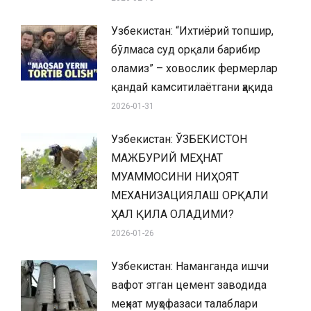
Узбекистан: “Ихтиёрий топшир,
бўлмаса суд орқали барибир
оламиз” – ховослик фермерлар
қандай камситилаётгани ҳақида
2026-01-31
Узбекистан: ЎЗБЕКИСТОН
МАЖБУРИЙ МЕҲНАТ
МУАММОСИНИ НИҲОЯТ
МЕХАНИЗАЦИЯЛАШ ОРҚАЛИ
ҲАЛ ҚИЛА ОЛАДИМИ?
2026-01-26
Узбекистан: Наманганда ишчи
вафот этган цемент заводида
меҳнат муҳофазаси талаблари