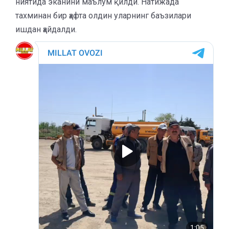
ниятида эканини маълум қилди. Натижада
тахминан бир ҳафта олдин уларнинг баъзилари
ишдан ҳайдалди.