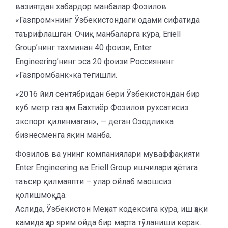
вазиятдан хабардор манбалар Фозилов
«Газпром»нинг Ўзбекистондаги одами сифатида
таърифлашган. Очиқ манбаларга кўра, Eriell
Group’нинг тахминан 40 фоизи, Enter
Engineering’нинг эса 20 фоизи Россиянинг
«Газпромбанк»ка тегишли.
«2016 йил сентябридан бери Ўзбекистондан бир
куб метр газ ҳам Бахтиёр Фозилов рухсатисиз
экспорт қилинмаган», — деган Озодликка
бизнесменга яқин манба.
Фозилов ва унинг компаниялари муваффақияти
Enter Engineering ва Eriell Group ишчилари ҳаётига
таъсир қилмаяпти – улар ойлаб маошсиз
қолишмоқда.
Аслида, Ўзбекистон Меҳнат кодексига кўра, иш ҳақи
камида ҳар ярим ойда бир марта тўланиши керак.