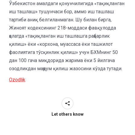
Ўзбекистон амалдаги қонунчилигида «тақиқланган
иш ташлаш» тушунчаси бор, аммо иш ташлаш
тартиби аниқ белгиланмаган. Шу билан бирга,
Жиноят кодексининг 218-моддаси фавқулодда
ҳолатда «тақиқланган иш ташлашга раҳбарлик
қилиш» ёки «корхона, муассаса ёки ташкилот
фаолиятига тўсқинлик қилиш» учун БХМнинг 50
дан 100 гача миқдорида жарима ёки 5 йилгача
озодликдан маҳрум қилиш жазосини кўзда тутади.
Ozodlik
Let others know