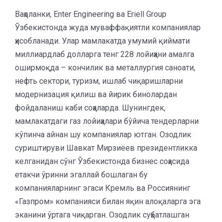
Ваҳоланки, Enter Engineering ва Eriell Group
Ўзбекистонда жуда муваффақиятли компаниялар
ҳисобланади. Улар мамлакатда умумий қиймати
миллиардлаб долларга тенг 228 лойиҳани амалга
оширмоқда – кончилик ва металлургия саноати,
нефть сектори, туризм, ишлаб чиқаришларни
модернизация қилиш ва йирик бинолардан
фойдаланиш каби соҳаларда. Шунингдек,
мамлакатдаги газ лойиҳалари бўйича тендерларни
кўпинча айнан шу компаниялар ютган. Озодлик
суриштируви Шавкат Мирзиёев президентликка
келганидан сўнг Ўзбекистонда бизнес соҳасида
етакчи ўринни эгаллай бошлаган бу
компанияларнинг эгаси Кремль ва Россиянинг
«Газпром» компанияси билан яқин алоқаларга эга
эканини ўртага чиқарган. Озодлик суҳбатлашган