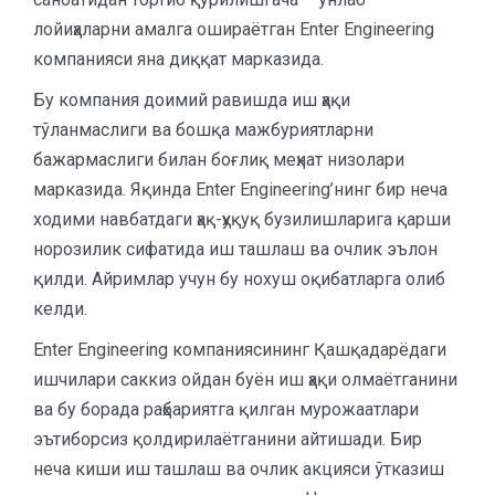
лойиҳаларни амалга ошираётган Enter Engineering
компанияси яна диққат марказида.
Бу компания доимий равишда иш ҳақи
тўланмаслиги ва бошқа мажбуриятларни
бажармаслиги билан боғлиқ меҳнат низолари
марказида. Яқинда Enter Engineering’нинг бир неча
ходими навбатдаги ҳақ-ҳуқуқ бузилишларига қарши
норозилик сифатида иш ташлаш ва очлик эълон
қилди. Айримлар учун бу нохуш оқибатларга олиб
келди.
Enter Engineering компаниясининг Қашқадарёдаги
ишчилари саккиз ойдан буён иш ҳақи олмаётганини
ва бу борада раҳбариятга қилган мурожаатлари
эътиборсиз қолдирилаётганини айтишади. Бир
неча киши иш ташлаш ва очлик акцияси ўтказиш