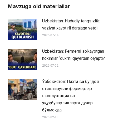
Mavzuga oid materiallar
Uzbekistan: Hududiy tengsizlik:
vaziyat xavotirli darajaga yetdi
2026-07-04
Uzbekistan: Fermerni so‘kayotgan
hokimlar “dux”ni qayerdan olyapti?
2026-07-02
Ўзбекистон: Пахта ва буғдой
етиштирувчи фермерлар
эксплуатация ва
ҳуқуқбузарликларга дучор
бўлмоқда
2026-02-18