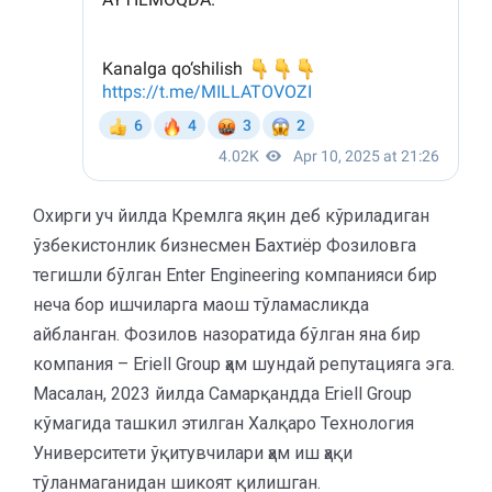
Охирги уч йилда Кремлга яқин деб кўриладиган
ўзбекистонлик бизнесмен Бахтиёр Фозиловга
тегишли бўлган Enter Engineering компанияси бир
неча бор ишчиларга маош тўламасликда
айбланган. Фозилов назоратида бўлган яна бир
компания – Eriell Group ҳам шундай репутацияга эга.
Масалан, 2023 йилда Самарқандда Eriell Group
кўмагида ташкил этилган Халқаро Технология
Университети ўқитувчилари ҳам иш ҳақи
тўланмаганидан шикоят қилишган.