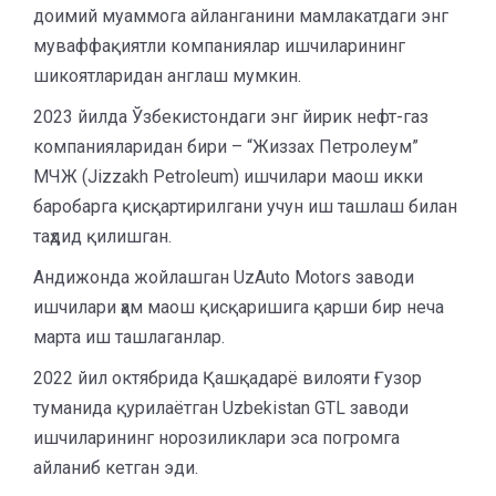
доимий муаммога айланганини мамлакатдаги энг
муваффақиятли компаниялар ишчиларининг
шикоятларидан англаш мумкин.
2023 йилда Ўзбекистондаги энг йирик нефт-газ
компанияларидан бири – “Жиззах Петролеум”
МЧЖ (Jizzakh Petroleum) ишчилари маош икки
баробарга қисқартирилгани учун иш ташлаш билан
таҳдид қилишган.
Андижонда жойлашган UzAuto Motors заводи
ишчилари ҳам маош қисқаришига қарши бир неча
марта иш ташлаганлар.
2022 йил октябрида Қашқадарё вилояти Ғузор
туманида қурилаётган Uzbekistan GTL заводи
ишчиларининг норозиликлари эса погромга
айланиб кетган эди.