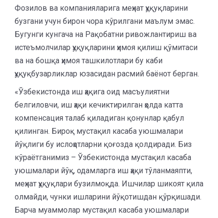
Фозилов ва компанияларига меҳнат ҳуқуқларини
бузгани учун бирон чора кўрилгани маълум эмас.
Бугунги кунгача на Рақобатни ривожлантириш ва
истеъмолчилар ҳуқуқларини ҳимоя қилиш қўмитаси
ва на бошқа ҳимоя ташкилотлари бу каби
ҳуқуқбузарликлар юзасидан расмий баёнот берган.
«Ўзбекистонда иш ҳақига оид масъулиятни
белгиловчи, иш ҳақи кечиктирилган ҳолда катта
компенсация талаб қиладиган қонунлар қабул
қилинган. Бироқ мустақил касаба уюшмалари
йўқлиги бу ислоҳотларни қоғозда қолдиради. Биз
кўраётганимиз – Ўзбекистонда мустақил касаба
уюшмалари йўқ, одамларга иш ҳақи тўланмаяпти,
меҳнат ҳуқуқлари бузилмоқда. Ишчилар шикоят қила
олмайди, чунки ишларини йўқотишдан қўрқишади.
Барча муаммолар мустақил касаба уюшмалари