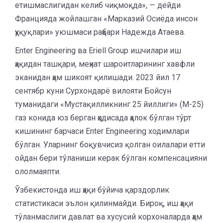
етишмаслигидан келиб чиқмоқда», — дейди
Францияда жойлашган «Марказий Осиёда инсон
ҳуқуқлари» уюшмаси раҳбари Надежда Атаева.
Enter Engineering ва Eriell Group ишчилари иш
ҳақидан ташқари, меҳнат шароитларининг хавфли
эканидан ҳам шикоят қилишади. 2023 йил 17
сентябр куни Сурхондарё вилояти Бойсун
туманидаги «Мустақилликнинг 25 йиллиги» (М-25)
газ конида юз берган ҳодисада ҳалок бўлган тўрт
кишининг барчаси Enter Engineering ходимлари
бўлган. Уларнинг боқувчисиз қолган оилалари етти
ойдан бери тўланиши керак бўлган компенсацияни
ололмаяпти.
Ўзбекистонда иш ҳақи бўйича қарздорлик
статистикаси эълон қилинмайди. Бироқ, иш ҳақи
тўланмаслиги давлат ва хусусий корхоналарда ҳам