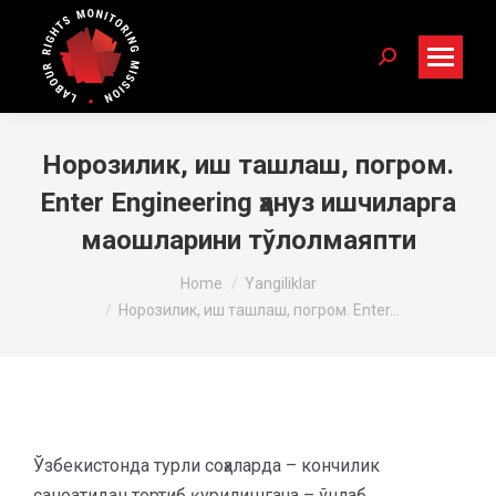
Search:
Норозилик, иш ташлаш, погром.
Enter Engineering ҳануз ишчиларга
маошларини тўлолмаяпти
You are here:
Home
Yangiliklar
Норозилик, иш ташлаш, погром. Enter…
Ўзбекистонда турли соҳаларда – кончилик
саноатидан тортиб қурилишгача – ўнлаб