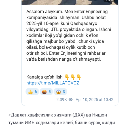
«Давлат хавфсизлик хизмати (ДХХ) ва Нишон
тумани ИИБ ходимлари келиб, бизни сўроқ қилди.