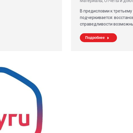
Материалы
,
Отчёты и док
В предисловии к третьем
подчеркивается: восстан
справедливости возможны
Подробнее