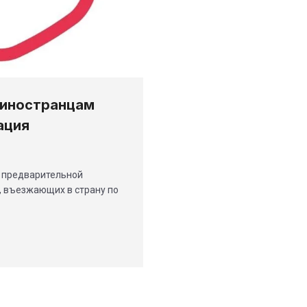
 иностранцам
ация
у предварительной
, въезжающих в страну по