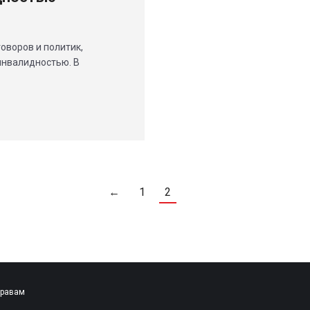
оворов и политик,
инвалидностью. В
←
1
2
правам