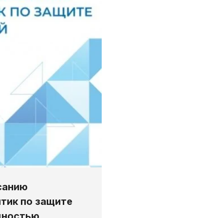
санию
тик по защите
дностью